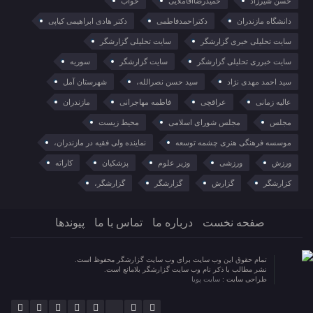
حسن شیرزاد
حمیدرضاآقاملایی
خواب
دانشگاه مازندران
دکتراحمدفاطمی
دکتر هادی ابراهیمی کیاپی
سایت تحلیلی خبری گزارشگر
سایت تحلیلی گزارشگر
سایت خبرری تحلیلی گزارشگر
سایت گزارشگر
سوریه
سید احمد مهدی نژاد
سید حسن نصرالله،
شهرستان آمل
عالیه زمانی
عراقچی
فاطمه مهاجرانی
مازندران
مجلس
مجلس شورای اسلامی
محیط زیست
موسسه فرهنگی هنری چشمه توسعه
نماینده ولی فقیه در مازندران،
ورزش
ورزشی
وزیر علوم
پزشکیان
کاراته
کزارشگر
گزارش
گزارشگر
گزارشگر،
صفحه نخست
درباره ما
تماس با ما
پیوندها
تمام حقوق این وب سایت برای وب سایت گزارشگر محفوظ است.
نشر مطالب با ذکر نام وب سایت گزارشگر بلامانع است.
طراحی سایت :
سایت پویا