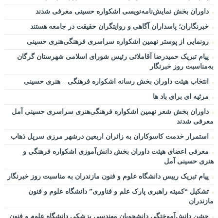
هم‌افزایی مدیران، حلقه مفقوده حل چالش‌های مازندران است/ ترک
داوران بخش نمایش‌نامه‌نویسی اشکواره حسینی معرفی شدند
فعل در حوزه آب، خاک و برنج باید پیگیری شود
خبرنگاران؛ پاسداران آگاهی و روایتگران حقیقت در جامعه هستند
انتصاب دبیر نهمین اشکواره سراسری فرهنگی و هنری حسینی آمل
رونمایی از پوستر نهمین اشکواره سراسری فرهنگی‌هنری حسینی
اشکواره حسینی از رویدادهای شاخص و جریان‌ساز فرهنگی است
پیام تبریک حمیدرضا آقاملائی رئیس شورای اسلامی شهرستان گرگان
نشست هماهنگی و هم‌اندیشی نهمین اشکواره فرهنگی‌هنری حسینی
به‌مناسبت روز خبرنگار
برگزار شد
انتخاب هیئت داوران بخش رسانه اشکواره فرهنگی‌ – هنری حسینی
برای وطن…
دانشگاه علوم و فنون مازندران؛ میزبان برگزاری آزمون سراسری
مرثیه ای برای باد ها
کارشناسی‌ ارشد سال ۱۴۰۵
داوران بخش شعر نهمین اشکواره فرهنگی‌هنری سراسری حسینی آمل
معرفی شدند
استمرار خدمت کاسوکاران به زائران اربعین درشهر مرزی سرپل ذهاب
معرفی اعضای هیئت داوران بخش دانش‌آموزی اشکواره فرهنگی و
هنری حسینی آمل
پیام تبریک رییس دانشگاه علوم و فنون مازندران به مناسبت روز خبرنگار
تشکیل “کمیته راهبری پارک علم و فناوری” دانشگاه علوم و فنون
مازندران
جشن دانش‌آموختگی دانشجویان مهندسی پزشکی دانشگاه علوم و فنون