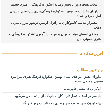
انتخاب هیئت داوران بخش رسانه اشکواره فرهنگی‌ – هنری حسینی
داوران بخش شعر نهمین اشکواره فرهنگی‌هنری سراسری حسینی
آمل معرفی شدند
استمرار خدمت کاسوکاران به زائران اربعین درشهر مرزی سرپل
ذهاب
معرفی اعضای هیئت داوران بخش دانش‌آموزی اشکواره فرهنگی و
هنری حسینی آمل
تشکیل “کمیته راهبری پارک علم و فناوری” دانشگاه علوم و فنون
مازندران
آخرین دیدگاه ها
داوران بخش عکس از چهره‌های شاخص و صاحب‌تجربه عکاسی
کشور هستند
راه پیمایی جاماندگان اربعین حسینی در بابلسر
جدیدترین مطالب
جهاد دانشگاهی مازندران؛ روایت نهادی که فرهنگ را به سرمایه
داوران بخش «نواهای آیینی» نهمین اشکواره فرهنگی‌هنری سراسری
توسعه تبدیل کرد
حسینی معرفی شدند
دبیران شش بخش نهمین اشکواره سراسری فرهنگی‌هنری حسینی
اوکراین در مسیر خاورمیانه
معرفی شدند
بابلسر در آستانه فصل تازه؛ کارنامه‌ای که از آینده سخن می‌گوید
فیاضی: هم‌افزایی مدیران، حلقه مفقوده حل چالش‌های مازندران
پیام تبریک سید محمدحسن رضایی به مناسبت روز خبرنگار
است/ ترک فعل در حوزه آب، خاک و برنج باید پیگیری شود فیاضی: