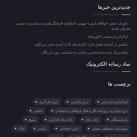
جدیدترین خبرها
داوران بخش «نواهای آیینی» نهمین اشکواره فرهنگی‌هنری سراسری حسینی
معرفی شدند
اوکراین در مسیر خاورمیانه
بابلسر در آستانه فصل تازه؛ کارنامه‌ای که از آینده سخن می‌گوید
پیام تبریک سید محمدحسن رضایی به مناسبت روز خبرنگار
نماد رسانه الکترونیک
برچسب ها
استانداری مازندران
ایرج نیازآذری
ایرج نیاز آذری
ایرج نیازآذری/ روزنامه نگار و فعال فرهنگی و اجتماعی
بابلسر
بازنشستگان
بانک رفاه
بانک رفاه کارگران
بسیح
بیمارستان مصطفی خمینی
تامین اجتماعی
ترامپ
جنگ