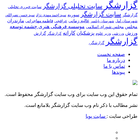
گزارشگر
سایت تحلیلی گزارشگر
سایت خبرری تحلیلی
سایت گزارشگر
سوریه
گزارشگر
سید احمد مهدی نژاد
سید حسن نصرالله،
عالیه زمانی
مازندران
فاطمه مهاجرانی
شهرستان آمل
عراقچی
شهرستان بابلسر
موسسه فرهنگی هنری چشمه توسعه
مجلس
مجلس شورای اسلامی
کاراته
پزشکیان
ورزش
گزارش
ورزشی
وزیر علوم
کزارشگر
گزارشگر
گزارشگر،
صفحه نخست
درباره ما
تماس با ما
پیوندها
تمام حقوق این وب سایت برای وب سایت گزارشگر محفوظ است.
نشر مطالب با ذکر نام وب سایت گزارشگر بلامانع است.
طراحی سایت :
سایت پویا