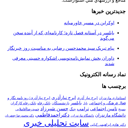
منافع و ارزشهاي ملي استواراست.
جدیدترین خبرها
اوکراین در مسیر خاورمیانه
بابلسر در آستانه فصل تازه؛ کارنامه‌ای که از آینده سخن
می‌گوید
پیام تبریک سید محمدحسن رضایی به مناسبت روز خبرنگار
داوران بخش نمایش‌نامه‌نویسی اشکواره حسینی معرفی
شدند
نماد رسانه الکترونیک
برچسب ها
ایرج نیازآذری
ایرج نیاز آذری
ایرج نیازآذری/ روزنامه نگار و
استانداری مازندران
بابلسر
فعال فرهنگی و اجتماعی
بازنشستگان
بانک رفاه
بانک رفاه کارگران
بابل
حسن شیرزاد
تامین اجتماعی
ترامپ
بسیح
جنگ
حمیدرضاآقاملایی
دکتراحمدفاطمی
دانشگاه مازندران
دانشگاه مازندران،
دکترمحمدرضا جعفریان
سایت تحلیلی خبری
دکتر هادی ابراهیمی کیاپی