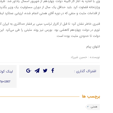
وی با اشاره به آغاز کار کابینه دولت چهاردهم از شهریور امسال یادآور شد:
وزارتخانه قضاوت کرد. باید حداقل یک سال از دوران مسئولیت یک وزیر بگذرد تا
از اقدامات مثبت و منفی که در دوره آقای همتی انجام شده، ارزیابی عملکرد ا
قنبری خاطر نشان کرد: تا قبل از کارزار ترامپ مبنی بر فشار حداکثری به ایران که ا
تورم در دولت چهاردهم کاهشی بود. بورس نیز روند مثبتی را طی می‌کرد. این 
دولت تا حدودی مثبت بوده است.
انتهای پیام
نویسنده : حسین شیرزاد
اشتراک گذاری :
لینک کوتا
r/?p=1907
برچسب ها
همتی