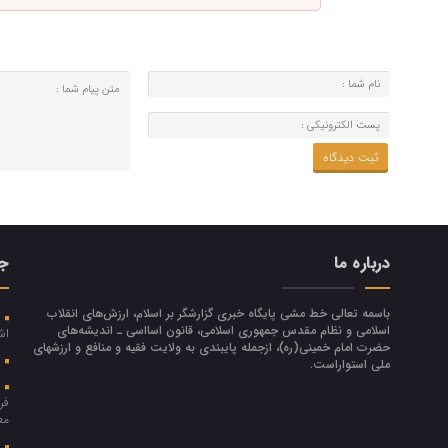
درباره ما
جد
باسمه تعالی خط مشی پایگاه خبری گزارشگر بر اسلام، ارزش‌هاي انقلاب
ا
اسلامي و نظام مقدس جمهوري اسلامي، قانون اسااسی ـ انديشه‌هاي
اش
حضرت امام خميني(ره)، ازجمله پایبندی به ولايت فقيه و منافع و ارزشهاي
م
ملي استواراست.
د
فر
مع
ا