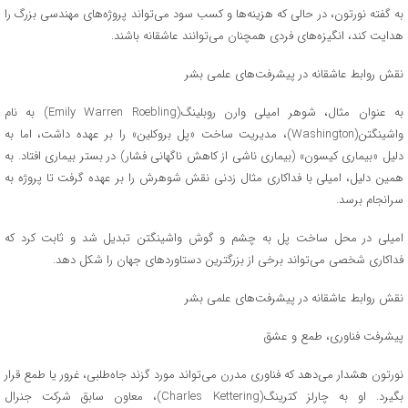
به گفته نورتون، در حالی که هزینه‌ها و کسب سود می‌تواند پروژه‌های مهندسی بزرگ را
هدایت کند، انگیزه‌های فردی همچنان می‌توانند عاشقانه باشند.
نقش روابط عاشقانه در پیشرفت‌های علمی بشر
به عنوان مثال، شوهر امیلی وارن روبلینگ(Emily Warren Roebling) به نام
واشینگتن(Washington)، مدیریت ساخت «پل بروکلین» را بر عهده داشت، اما به
دلیل «بیماری کیسون» (بیماری ناشی از کاهش ناگهانی فشار) در بستر بیماری افتاد. به
همین دلیل، امیلی با فداکاری مثال زدنی نقش شوهرش را بر عهده گرفت تا پروژه به
سرانجام برسد.
امیلی در محل ساخت پل به چشم و گوش واشینگتن تبدیل شد و ثابت کرد که
فداکاری شخصی می‌تواند برخی از بزرگترین دستاوردهای جهان را شکل دهد.
نقش روابط عاشقانه در پیشرفت‌های علمی بشر
پیشرفت فناوری، طمع و عشق
نورتون هشدار می‌دهد که فناوری مدرن می‌تواند مورد گزند جاه‌طلبی، غرور یا طمع قرار
بگیرد. او به چارلز کترینگ(Charles Kettering)، معاون سابق شرکت جنرال