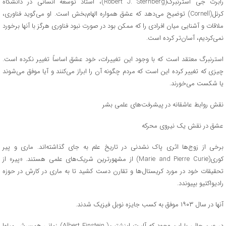
رابرت جی استرنبرگ(Robert J. Sternberg)، استاد توسعه انسانی در دانشگاه
کرنل(Cornell) توضیح می‌دهد که عشق همواره الهام‌بخش است. او می‌گوید فناوری،
ملاقات و آشنایی میان افرادی را که ممکن بود در صورت نبود فناوری هرگز با آنها برخورد
نمی‌کردیم، آسان‌تر کرده است.
استرنبرگ معتقد است که با وجود این تغییرات، خود عشق اساساً تغییر نکرده است.
چیزی که تغییر کرده این است که مردم چگونه آن را ابراز می‌کنند و آیا موفق می‌شوند
یا شکست می‌خورند.
نقش روابط عاشقانه در پیشرفت‌های علمی بشر
عشق در نقش یک نیروی محرکه
برخی از زوج‌ها اثری پاک نشدنی در تاریخ علم به جای گذاشته‌اند. ماری و پیر
کوری(Marie and Pierre Curie) از مشهورترین شریک‌های علمی هستند. «پیر» از
تحقیقات خود در مورد کریستال‌ها و تقارن دست کشید تا به ماری در کارش در حوزه
رادیواکتیو بپیوندد.
آنها در سال ۱۹۰۳ موفق به کسب جایزه نوبل فیزیک شدند.
در عین حال، با این وجود که آلبرت اینشتین( Albert Einstein) زمانی همسرش میلوا