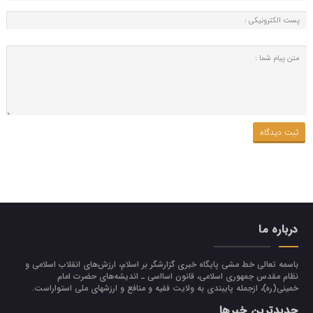
درباره ما
باسمه تعالی خط مشی پایگاه خبری گزارشگر بر اسلام، ارزش‌هاي انقلاب اسلامي و
نظام مقدس جمهوري اسلامي، قانون اسااسی ـ انديشه‌هاي حضرت امام
خميني(ره)، ازجمله پایبندی به ولايت فقيه و منافع و ارزشهاي ملي استواراست.
جدیدترین خبرها