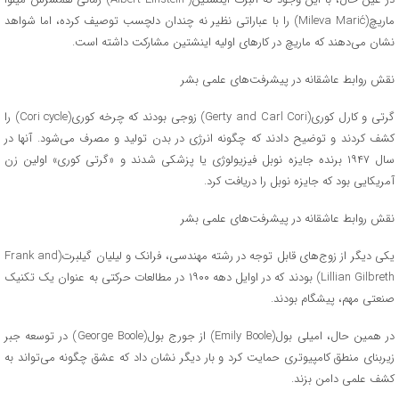
ماریچ(Mileva Marić) را با عباراتی نظیر نه چندان دلچسب توصیف کرده، اما شواهد
نشان می‌دهند که ماریچ در کارهای اولیه اینشتین مشارکت داشته است.
نقش روابط عاشقانه در پیشرفت‌های علمی بشر
گرتی و کارل کوری(Gerty and Carl Cori) زوجی بودند که چرخه کوری(Cori cycle) را
کشف کردند و توضیح دادند که چگونه انرژی در بدن تولید و مصرف می‌شود. آنها در
سال ۱۹۴۷ برنده جایزه نوبل فیزیولوژی یا پزشکی شدند و «گرتی کوری» اولین زن
آمریکایی بود که جایزه نوبل را دریافت کرد.
نقش روابط عاشقانه در پیشرفت‌های علمی بشر
یکی دیگر از زوج‌های قابل توجه در رشته مهندسی، فرانک و لیلیان گیلبرت(Frank and
Lillian Gilbreth) بودند که در اوایل دهه ۱۹۰۰ در مطالعات حرکتی به عنوان یک تکنیک
صنعتی مهم، پیشگام بودند.
در همین حال، امیلی بول(Emily Boole) از جورج بول(George Boole) در توسعه جبر
زیربنای منطق کامپیوتری حمایت کرد و بار دیگر نشان داد که عشق چگونه می‌تواند به
کشف علمی دامن بزند.