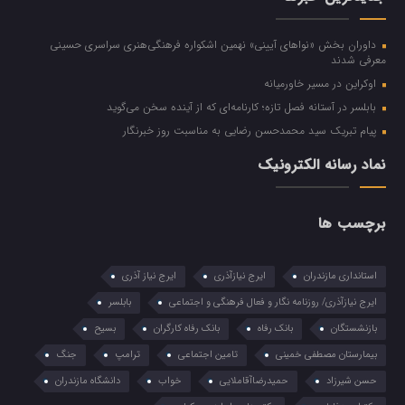
داوران بخش «نواهای آیینی» نهمین اشکواره فرهنگی‌هنری سراسری حسینی
معرفی شدند
اوکراین در مسیر خاورمیانه
بابلسر در آستانه فصل تازه؛ کارنامه‌ای که از آینده سخن می‌گوید
پیام تبریک سید محمدحسن رضایی به مناسبت روز خبرنگار
نماد رسانه الکترونیک
برچسب ها
استانداری مازندران
ایرج نیازآذری
ایرج نیاز آذری
ایرج نیازآذری/ روزنامه نگار و فعال فرهنگی و اجتماعی
بابلسر
بازنشستگان
بانک رفاه
بانک رفاه کارگران
بسیح
بیمارستان مصطفی خمینی
تامین اجتماعی
ترامپ
جنگ
حسن شیرزاد
حمیدرضاآقاملایی
خواب
دانشگاه مازندران