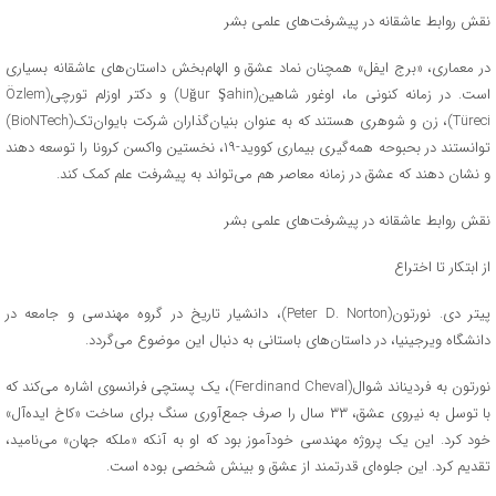
نقش روابط عاشقانه در پیشرفت‌های علمی بشر
در معماری، «برج ایفل» همچنان نماد عشق و الهام‌بخش داستان‌های عاشقانه بسیاری
است. در زمانه کنونی ما، اوغور شاهین(Uğur Şahin) و دکتر اوزلم تورچی(Özlem
Türeci)، زن و شوهری هستند که به عنوان بنیان‌گذاران شرکت بایوان‌تک(BioNTech)
توانستند در بحبوحه همه‌گیری بیماری کووید-۱۹، نخستین واکسن کرونا را توسعه دهند
و نشان دهند که عشق در زمانه معاصر هم می‌تواند به پیشرفت علم کمک کند.
نقش روابط عاشقانه در پیشرفت‌های علمی بشر
از ابتکار تا اختراع
پیتر دی. نورتون(Peter D. Norton)، دانشیار تاریخ در گروه مهندسی و جامعه در
دانشگاه ویرجینیا، در داستان‌های باستانی به دنبال این موضوع می‌گردد.
نورتون به فردیناند شوال(Ferdinand Cheval)، یک پستچی فرانسوی اشاره می‌کند که
با توسل به نیروی عشق، ۳۳ سال را صرف جمع‌آوری سنگ برای ساخت «کاخ ایده‌آل»
خود کرد. این یک پروژه مهندسی خودآموز بود که او به آنکه «ملکه جهان» می‌نامید،
تقدیم کرد. این جلوه‌ای قدرتمند از عشق و بینش شخصی بوده است.