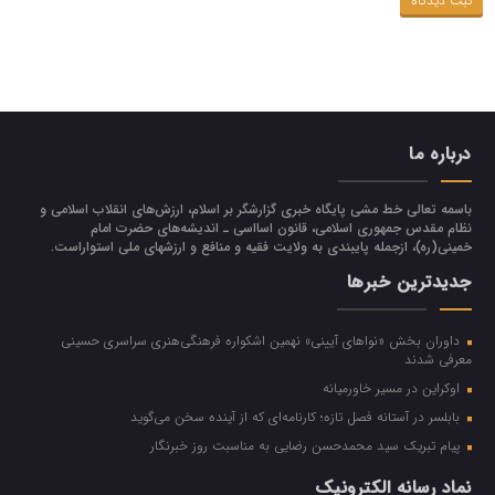
درباره ما
باسمه تعالی خط مشی پایگاه خبری گزارشگر بر اسلام، ارزش‌هاي انقلاب اسلامي و
نظام مقدس جمهوري اسلامي، قانون اسااسی ـ انديشه‌هاي حضرت امام
خميني(ره)، ازجمله پایبندی به ولايت فقيه و منافع و ارزشهاي ملي استواراست.
جدیدترین خبرها
داوران بخش «نواهای آیینی» نهمین اشکواره فرهنگی‌هنری سراسری حسینی
معرفی شدند
اوکراین در مسیر خاورمیانه
بابلسر در آستانه فصل تازه؛ کارنامه‌ای که از آینده سخن می‌گوید
پیام تبریک سید محمدحسن رضایی به مناسبت روز خبرنگار
نماد رسانه الکترونیک