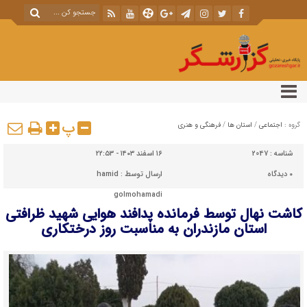
پ
گروه :
اجتماعی
/
استان ها
/
فرهنگی و هنری
شناسه :
2047
۱۶ اسفند ۱۴۰۳ - ۲۲:۵۳
۰
دیدگاه
ارسال توسط :
hamid
golmohamadi
کاشت نهال توسط فرمانده پدافند هوایی شهید ظرافتی
استان مازندران به مناسبت روز درختکاری