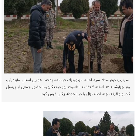
سرتیپ دوم ستاد سید احمد مهدی‌نژاد، فرمانده پدافند هوایی استان مازندران،
روز چهارشنبه ۱۵ اسفند ۱۴۰۳ به مناسبت روز درختکاری،با حضور جمعی از پرسنل
کادر و وظیفه، چند اصله نهال را در محوطه یگان غرس کرد.