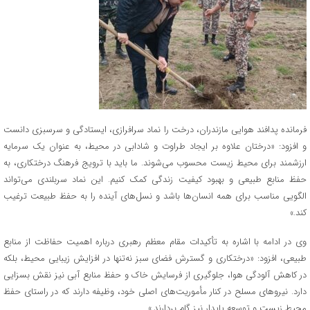
فرمانده پدافند هوایی مازندران، درخت را نماد سرافرازی، ایستادگی و سرسبزی دانست
و افزود: «درختان علاوه بر ایجاد طراوت و شادابی در محیط، به عنوان یک سرمایه
ارزشمند برای محیط زیست محسوب می‌شوند. ما باید با ترویج فرهنگ درختکاری، به
حفظ منابع طبیعی و بهبود کیفیت زندگی کمک کنیم. این نماد سربلندی می‌تواند
الگویی مناسب برای همه انسان‌ها باشد و نسل‌های آینده را به حفظ طبیعت ترغیب
کند.»
وی در ادامه با اشاره به تأکیدات مقام معظم رهبری درباره اهمیت حفاظت از منابع
طبیعی، افزود: «درختکاری و گسترش فضای سبز نه‌تنها در افزایش زیبایی محیط، بلکه
در کاهش آلودگی هوا، جلوگیری از فرسایش خاک و حفظ منابع آبی نیز نقش بسزایی
دارد. نیروهای مسلح در کنار مأموریت‌های اصلی خود، وظیفه دارند که در راستای حفظ
محیط زیست و توسعه پایدار نیز گام بردارند.»