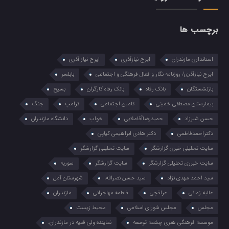
برچسب ها
استانداری مازندران
ایرج نیازآذری
ایرج نیاز آذری
ایرج نیازآذری/ روزنامه نگار و فعال فرهنگی و اجتماعی
بابلسر
بازنشستگان
بانک رفاه
بانک رفاه کارگران
بسیح
بیمارستان مصطفی خمینی
تامین اجتماعی
ترامپ
جنگ
حسن شیرزاد
حمیدرضاآقاملایی
خواب
دانشگاه مازندران
دکتراحمدفاطمی
دکتر هادی ابراهیمی کیاپی
سایت تحلیلی خبری گزارشگر
سایت تحلیلی گزارشگر
سایت خبرری تحلیلی گزارشگر
سایت گزارشگر
سوریه
سید احمد مهدی نژاد
سید حسن نصرالله،
شهرستان آمل
عالیه زمانی
عراقچی
فاطمه مهاجرانی
مازندران
مجلس
مجلس شورای اسلامی
محیط زیست
موسسه فرهنگی هنری چشمه توسعه
نماینده ولی فقیه در مازندران،