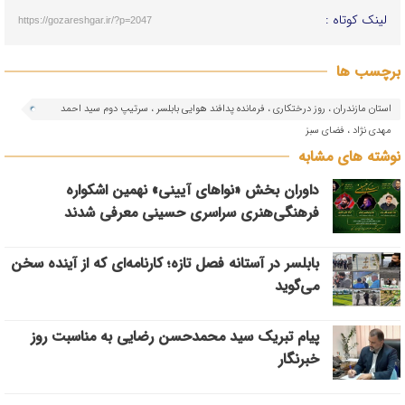
لینک کوتاه :
https://gozareshgar.ir/?p=2047
برچسب ها
استان مازندران ، روز درختکاری ، فرمانده پدافند هوایی بابلسر ، سرتیپ دوم سید احمد
مهدی نژاد ، فضای سبز
نوشته های مشابه
داوران بخش «نواهای آیینی» نهمین اشکواره
فرهنگی‌هنری سراسری حسینی معرفی شدند
بابلسر در آستانه فصل تازه؛ کارنامه‌ای که از آینده سخن
می‌گوید
پیام تبریک سید محمدحسن رضایی به مناسبت روز
خبرنگار