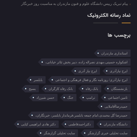
پیام تبریک رییس دانشگاه علوم و فنون مازندران به مناسبت روز خبرنگار
نماد رسانه الکترونیک
برچسب ها
استانداری مازندران
اشکواره حسینی،مهدی نصراله زاده، دبیر بخش تئاتر خیابانی،
ایرج نیازآذری
ایرج نیاز آذری
ایرج نیازآذری/ روزنامه نگار و فعال فرهنگی و اجتماعی
بابلسر
بازنشستگان
بانک رفاه
بانک رفاه کارگران
بسیح
تامین اجتماعی
ترامپ
جنگ
حسن شیرزاد
حمیدرضاآقاملایی
حمیدرضا گل محمدی،امام جمعه بابلسر،فرماندار بابلسر، خبرنگاران،
دانشگاه مازندران
دکتراحمدفاطمی
دکتر هادی ابراهیمی کیاپی
سایت تحلیلی خبری گزارشگر
سایت تحلیلی گزارشگر