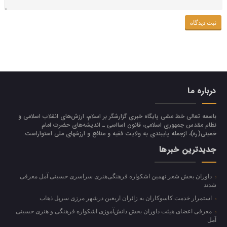
درباره ما
باسمه تعالی خط مشی پایگاه خبری گزارشگر بر اسلام، ارزش‌هاي انقلاب اسلامي و
نظام مقدس جمهوري اسلامي، قانون اسااسی ـ انديشه‌هاي حضرت امام
خميني(ره)، ازجمله پایبندی به ولايت فقيه و منافع و ارزشهاي ملي استواراست.
جدیدترین خبرها
داوران بخش شعر نهمین اشکواره فرهنگی‌هنری سراسری حسینی آمل معرفی
شدند
استمرار خدمت کاسوکاران به زائران اربعین درشهر مرزی سرپل ذهاب
معرفی اعضای هیئت داوران بخش دانش‌آموزی اشکواره فرهنگی و هنری حسینی
آمل