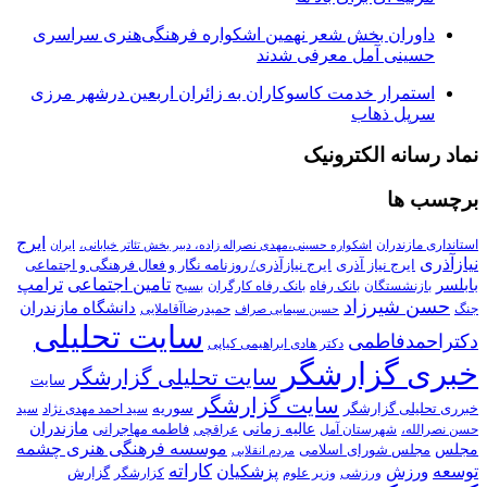
داوران بخش شعر نهمین اشکواره فرهنگی‌هنری سراسری
حسینی آمل معرفی شدند
استمرار خدمت کاسوکاران به زائران اربعین درشهر مرزی
سرپل ذهاب
نماد رسانه الکترونیک
برچسب ها
ایرج
استانداری مازندران
اشکواره حسینی،مهدی نصراله زاده، دبیر بخش تئاتر خیابانی،
ایران
نیازآذری
ایرج نیاز آذری
ایرج نیازآذری/ روزنامه نگار و فعال فرهنگی و اجتماعی
تامین اجتماعی
ترامپ
بابلسر
بازنشستگان
بانک رفاه
بانک رفاه کارگران
بسیح
حسن شیرزاد
دانشگاه مازندران
جنگ
حمیدرضاآقاملایی
حسین سیمایی صراف
سایت تحلیلی
دکتراحمدفاطمی
دکتر هادی ابراهیمی کیاپی
خبری گزارشگر
سایت تحلیلی گزارشگر
سایت
سایت گزارشگر
سوریه
خبرری تحلیلی گزارشگر
سید احمد مهدی نژاد
سید
عالیه زمانی
مازندران
فاطمه مهاجرانی
حسن نصرالله،
شهرستان آمل
عراقچی
موسسه فرهنگی هنری چشمه
مجلس
مجلس شورای اسلامی
مردم انقلابی
توسعه
کاراته
پزشکیان
ورزش
گزارش
ورزشی
وزیر علوم
کزارشگر