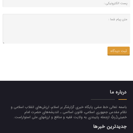
درباره ما
باسمه تعالی خط مشی پایگاه خبری گزارشگر بر اسلام، ارزش‌هاي انقلاب اسلامي و
نظام مقدس جمهوري اسلامي، قانون اسااسی ـ انديشه‌هاي حضرت امام
خميني(ره)، ازجمله پایبندی به ولايت فقيه و منافع و ارزشهاي ملي استواراست.
جدیدترین خبرها