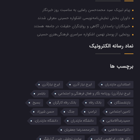
پیام تبریک سید محمدحسن رضایی به مناسبت روز خبرنگار
داوران بخش نمایش‌نامه‌نویسی اشکواره حسینی معرفی شدند
خبرنگاران؛ پاسداران آگاهی و روایتگران حقیقت در جامعه هستند
رونمایی از پوستر نهمین اشکواره سراسری فرهنگی‌هنری حسینی
نماد رسانه الکترونیک
برچسب ها
استانداری مازندران
ایرج نیاز آذری
ایرج نیازآذری
ایرج نیازآذری/ روزنامه نگار و فعال فرهنگی و اجتماعی
بابلسر
بازنشستگان
بانک رفاه
بانک رفاه کارگران
بسیح
تامین اجتماعی
ترامپ
جنگ
حسن شیرزاد
حمیدرضاآقاملایی
دانشگاه مازندران
دانشگاه مازندران،
دکتراحمدفاطمی
دکترمحمدرضا جعفریان
دکتر هادی ابراهیمی کیاپی
سایت تحلیلی خبری گزارشگر