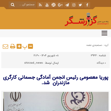
پ
گروه :
دسته‌بندی نشده
شناسه :
3934
۰۸ شهریور ۱۴۰۴ - ۲۱:۳۰
۰
دیدگاه
ارسال توسط :
shirzad_news
پوریا معصومی رئیس انجمن آمادگی جسمانی کارگری
مازندران شد.