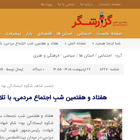
صفحه نخست
درباره ما
تماس با ما
پیوندها
صفحه نخست
اجتماعی
استان ها
اقتصادی
بازار
پیشرفت
ج
شما اینجا هستید »
صفحه اصلی »
هفتاد و هفتمین شبِ اجتماع مردمی، با ت
گروه :
اجتماعی
/
استان ها
/
سیاسی
/
فرهنگی و هنری
شناسه :
8247
۲۷ اردیبهشت ۱۴۰۵ - ۱۴:۵۵
۰
دیدگاه
ارسال توسط :
di
بابلسر شاهد شکوهِ ایستادگی بود
هفتاد و هفتمین شبِ اجتماع مردمی، با تلاق
هفتاد و هفتمین شبِ تجمعات مردم
شکوهِ ایستادگی بود؛ شامِ شه
شهادت رئیس‌جمهور شهید، آیت‌ال
مردمی در میدان بیت‌المقدس بدل