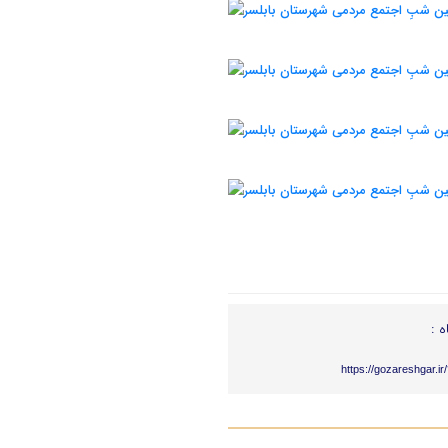
ه :
https://gozareshgar.i