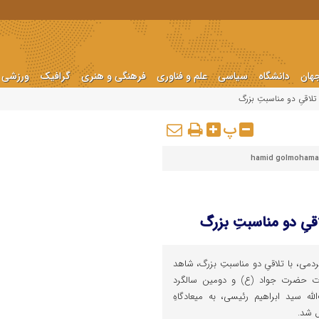
هان
دانشگاه
سیاسی
علم و فناوری
فرهنگی و هنری
گرافیک
ورزشی
لاقیِ دو مناسبتِ بزرگ
پ
hamid golmohama
یِ دو مناسبتِ بزرگ
ی، با تلاقیِ دو مناسبتِ بزرگ، شاهد
ادت حضرت جواد (ع) و دومین سالگرد
له سید ابراهیم رئیسی، به میعادگاهِ
 شد.