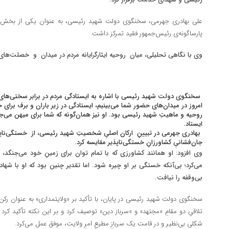
علی بهادری جهرمی، سخنگوی دولت شهید رئیسی، به عنوان یکی از بخش‌های 
پارساگونه‌ی رئیس‌جمهور فقید تمرکز داشت.
وی با نگاهی تحلیلی، میان روحیه ایثارگرایانه مردم در میدان و خصلت‌های 
سخنگوی دولت شهید رئیسی با اشاره به ایستادگی مردم در برابر سختی‌های 
امروز در میدان‌های حضور شما می‌بینیم، ایستادگی در زیر باران و برف برای 
روحیه و ماهیتِ شهید رئیسی بود. او نیز همان‌گونه که شما برای میهن می‌جن
ایستاد.
بهادری جهرمی در تبیینِ ارکان اصلیِ شخصیتِ شهید رئیسی، از
خستگی‌ناپ
جان‌فشانیِ کشاورزانِ خستگی‌ناپذیر مقایسه کرد.
وی افزود: او همانند کشاورزی که با تمام توان برای زمینِ خود می‌جنگد
می‌کرد؛ بی‌آنکه خستگی بر او چیره شود. اما تقدیر چنین بود که او با شها
بی‌وقفه را نیافت.
سخنگوی دولت شهید رئیسی در پایان، با تأکید بر «ولایتمداری» به عنوان ر
تلاقیِ دو مقامِ «مجتهد» و «سرباز دین» توصیف کرد و بر این نکته تأکید کرد 
شکلی بی‌نظیر و در قامت یک سربازِ مطیعِ امرِ ولایت، موفق عمل می‌کرد.