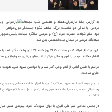
به گزارش ایکنا مازندران،هفتاد و هفتمین شبِ تجمعات
مردمی، با تلاقیِ دو مناسبتِ بزرگ، شاهد شکوهِ ایستادگی
بود؛ شامِ شهادت حضرت جواد (ع) و دومین سالگرد شهادت رئیس‌جمهور ش
میعادگاهِ مردمی در میدان بیت‌المقدس بدل شد.
این اجتماع شبانه که در ساعت ۲۱:۳۰ روز شنبه
اقشار مختلف مردم، با شور و حالی فراتر از شب‌های پیشین به وقوع پیوست
مراسم با طنینِ آیاتی از کلام وحی آغاز شد و با نواختن سرود ملی، هویتِ 
جاری ساخت.
در این میعادگاه، گروه سرود «مکتب غدیر» با اجرای قطعات حماسی، هیجانِ مرا
رجزخوانیِ حماسی «محیا سادات حسینی»، نماینده‌ی نسل نو، شکوهِ فرزندانِ این
گذاشت.
در بخش مداحی نیز، علی اکبری با نوای سوزناک خود، پیوندی عمیق میا
رئیسی و شهدای خدمت برقرار کرد.