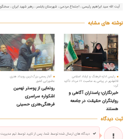
آیت الله سید ابراهیم رئیسی ، اجتماع مردمی ، شهرستان بابلسر ، رهبر شهید ایران ، سخنگ
نوشته های مشابه
رئیس اداره فرهنگ و ارشاد اسلامی
آغاز رسمی بزرگ‌ترین رویداد هنری
قائم‌شهر در پیامی به مناسبت ۱۷ مرداد تأکید
عاشورایی کشور
کرد؛
رونمایی از پوستر نهمین
خبرنگاران؛ پاسداران آگاهی و
اشکواره سراسری
روایتگران حقیقت در جامعه
فرهنگی‌هنری حسینی
هستند
ثبت دیدگاه
دیدگاه های ارسال شده توسط شما، پس از تایید توسط تیم مدیریت