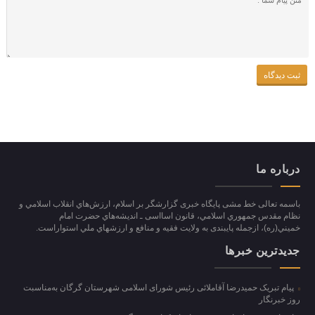
درباره ما
باسمه تعالی خط مشی پایگاه خبری گزارشگر بر اسلام، ارزش‌هاي انقلاب اسلامي و
نظام مقدس جمهوري اسلامي، قانون اسااسی ـ انديشه‌هاي حضرت امام
خميني(ره)، ازجمله پایبندی به ولايت فقيه و منافع و ارزشهاي ملي استواراست.
جدیدترین خبرها
پیام تبریک حمیدرضا آقاملائی رئیس شورای اسلامی شهرستان گرگان به‌مناسبت
روز خبرنگار