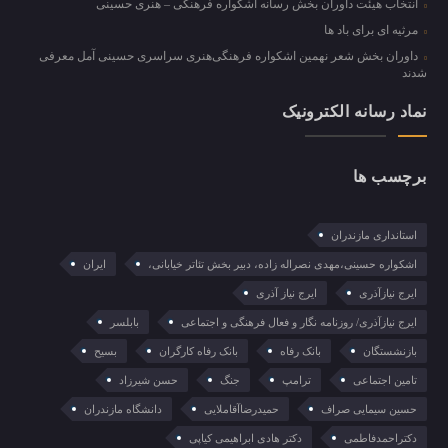
انتخاب هیئت داوران بخش رسانه اشکواره فرهنگی‌ – هنری حسینی
مرثیه ای برای باد ها
داوران بخش شعر نهمین اشکواره فرهنگی‌هنری سراسری حسینی آمل معرفی
شدند
نماد رسانه الکترونیک
برچسب ها
استانداری مازندران
اشکواره حسینی،مهدی نصراله زاده، دبیر بخش تئاتر خیابانی،
ایران
ایرج نیازآذری
ایرج نیاز آذری
ایرج نیازآذری/ روزنامه نگار و فعال فرهنگی و اجتماعی
بابلسر
بازنشستگان
بانک رفاه
بانک رفاه کارگران
بسیح
تامین اجتماعی
ترامپ
جنگ
حسن شیرزاد
حسین سیمایی صراف
حمیدرضاآقاملایی
دانشگاه مازندران
دکتراحمدفاطمی
دکتر هادی ابراهیمی کیاپی