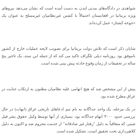
شواهدی در دادگاه‌های مدنی لندن به دست آمده است که نشان می‌دهد نیروهای
ویژه بریتانیا در افغانستان احتمالاً با کشتن غیرنظامیان غیرمسلح به عنوان یک
«جوخه کشتار» عمل کرده‌اند.
شایان ذکر است که تلاش دولت بریتانیا برای تصویب لایحه عملیات خارج از کشور
ناموفق بود. روزنامه دیلی تلگراف تاکید می کند که از جمله این سند، یک تاخیر پنج
ساله در تحقیقات از زمان وقوع حادثه پیش بینی شده است.
پیش از این مشخص شد که هیچ اتهامی علیه نظامیان مظنون به ارتکاب جنایت در
عراق مطرح شده بود.
در یک مرحله، یک واحد جداگانه به نام تیم ادعاهای تاریخی عراق (ایهات) در حال
بررسی حدود ۳۰۰۰ اتهام جداگانه بود. بسیاری از آنها توسط وکیل حقوق بشر فیل
شینر، که متعاقباً به دلیل “رفتار غیر صادقانه” از خدمت محروم شد و اکنون به دلیل
کلاهبرداری تحت تحقیق است، تشکیل شده است.