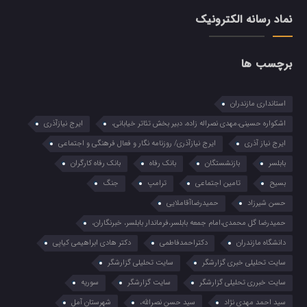
نماد رسانه الکترونیک
برچسب ها
استانداری مازندران
اشکواره حسینی،مهدی نصراله زاده، دبیر بخش تئاتر خیابانی،
ایرج نیازآذری
ایرج نیاز آذری
ایرج نیازآذری/ روزنامه نگار و فعال فرهنگی و اجتماعی
بابلسر
بازنشستگان
بانک رفاه
بانک رفاه کارگران
بسیح
تامین اجتماعی
ترامپ
جنگ
حسن شیرزاد
حمیدرضاآقاملایی
حمیدرضا گل محمدی،امام جمعه بابلسر،فرماندار بابلسر، خبرنگاران،
دانشگاه مازندران
دکتراحمدفاطمی
دکتر هادی ابراهیمی کیاپی
سایت تحلیلی خبری گزارشگر
سایت تحلیلی گزارشگر
سایت خبرری تحلیلی گزارشگر
سایت گزارشگر
سوریه
سید احمد مهدی نژاد
سید حسن نصرالله،
شهرستان آمل