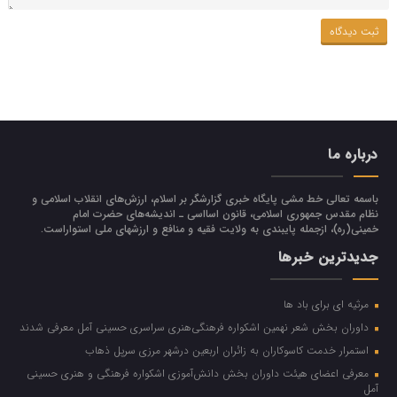
درباره ما
باسمه تعالی خط مشی پایگاه خبری گزارشگر بر اسلام، ارزش‌هاي انقلاب اسلامي و
نظام مقدس جمهوري اسلامي، قانون اسااسی ـ انديشه‌هاي حضرت امام
خميني(ره)، ازجمله پایبندی به ولايت فقيه و منافع و ارزشهاي ملي استواراست.
جدیدترین خبرها
مرثیه ای برای باد ها
داوران بخش شعر نهمین اشکواره فرهنگی‌هنری سراسری حسینی آمل معرفی شدند
استمرار خدمت کاسوکاران به زائران اربعین درشهر مرزی سرپل ذهاب
معرفی اعضای هیئت داوران بخش دانش‌آموزی اشکواره فرهنگی و هنری حسینی
آمل