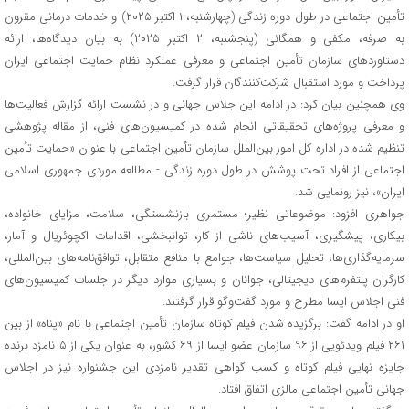
تأمین اجتماعی در طول دوره زندگی (چهارشنبه، ۱ اکتبر ۲۰۲۵) و خدمات درمانی مقرون
به صرفه، مکفی و همگانی (پنجشنبه، ۲ اکتبر ۲۰۲۵) به بیان دیدگاه‌ها، ارائه
دستاوردهای سازمان تأمین اجتماعی و معرفی عملکرد نظام حمایت اجتماعی ایران
پرداخت و مورد استقبال شرکت‌کنندگان قرار گرفت.
وی همچنین بیان کرد: در ادامه این جلاس جهانی و در نشست ارائه گزارش فعالیت‌ها
و معرفی پروژه‌های تحقیقاتی انجام شده در کمیسیون‌های فنی، از مقاله پژوهشی
تنظیم شده در اداره کل امور بین‌الملل سازمان تأمین اجتماعی با عنوان «حمایت تأمین
اجتماعی از افراد تحت پوشش در طول دوره زندگی ‏- مطالعه موردی جمهوری اسلامی
ایران»، نیز رونمایی شد.
جواهری افزود: موضوعاتی نظیر؛ مستمری بازنشستگی، سلامت، مزایای خانواده،
بیکاری، پیشگیری، آسیب‌های ناشی از کار، توانبخشی، اقدامات اکچوئریال و آمار،
سرمایه‌گذاری‌ها، تحلیل سیاست‌ها، جوامع با منافع متقابل، توافق‌نامه‌های بین‌المللی،
کارگران پلتفرم‌های دیجیتالی، جوانان و بسیاری موارد دیگر در جلسات کمیسیون‌های
فنی اجلاس ایسا مطرح و مورد گفت‌وگو قرار گرفتند.
او در ادامه گفت: برگزیده شدن فیلم کوتاه سازمان تأمین اجتماعی با نام «پناه» از بین
۲۶۱ فیلم ویدئویی از ۹۶ سازمان عضو ایسا از ۶۹ کشور، به عنوان یکی از ۵ نامزد برنده
جایزه نهایی فیلم کوتاه و کسب گواهی تقدیر نامزدی این جشنواره نیز در اجلاس
جهانی تأمین اجتماعی مالزی اتفاق افتاد.