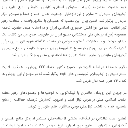
در حاشیه اجرای پویش ملی سرو ایران که با مشارکت و همکاری جمعی از خادمین
حرم حضرت معصومه (س)، مسئولان استانی، کارکنان اداره‌کل منابع طبیعی و
آبخیزداری مازندران – ساری و نیز داوطلبان جمعیت هلال احمر و صدا و سیمای مرکز
مازندران برگزار شد، ضمن بیان این مطلب که همزمان با سالروز ولادت با سعادت رهبر
کبیر انقلاب اسلامی روز ارتش جمهوری اسلامی ایران و در آستانه میلاد حضرت فاطمه
معصومه (س)، پویش ملی درختکاری «سرو ایران در چارچوب طرح مردمی کاشت یک
میلیارد درخت و با مشارکت گسترده مردمی در منطقه تنگه‌لَته شهرستان ساری برگزار
گردید، گفت: در این پویش در سطح ۱۱ شهرستان زیر مجموعه اداره کل منابع طبیعی و
آبخیزداری مازندران- ساری، تعداد هزار و ۱۰۰ اصله نهال مثمر و جنگلی غرس شد.
باقری جامخانه در ادامه افزود: در مجموع تاکنون تعداد ۲۲۲ پویش با همکاری ادارات
منابع طبیعی و آبخیزداری شهرستان های تابعه برگزار شده که در مجموع این پویش ها
تعداد ۲۴ هزار اصله نهال غرس شد.
در جریان این رویداد، حاضران با لبیک‌گویی به توصیه‌ها و رهنمودهای رهبر معظم
انقلاب اسلامی مبنی بر غرس نهال امید و ضرورت گسترش فرهنگ حفاظت از منابع
طبیعی، اقدام به کاشت نهال‌های بومی سازگار با اقلیم مازندران کردند.
گفتنی است نهالکاری در تنگه‌لته، بخشی از برنامه‌های مستمر اداره‌کل منابع طبیعی و
آبخیزداری مازندران – ساری برای اجرای طرح مردمی کاشت یک میلیارد درخت در