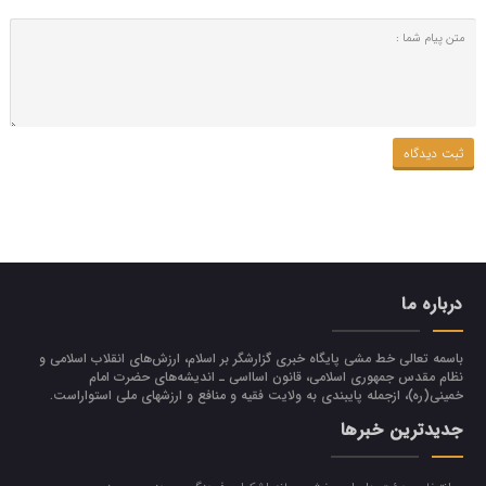
درباره ما
باسمه تعالی خط مشی پایگاه خبری گزارشگر بر اسلام، ارزش‌هاي انقلاب اسلامي و
نظام مقدس جمهوري اسلامي، قانون اسااسی ـ انديشه‌هاي حضرت امام
خميني(ره)، ازجمله پایبندی به ولايت فقيه و منافع و ارزشهاي ملي استواراست.
جدیدترین خبرها