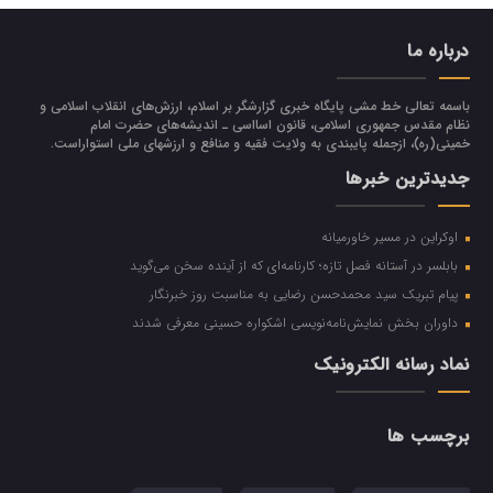
درباره ما
باسمه تعالی خط مشی پایگاه خبری گزارشگر بر اسلام، ارزش‌هاي انقلاب اسلامي و
نظام مقدس جمهوري اسلامي، قانون اسااسی ـ انديشه‌هاي حضرت امام
خميني(ره)، ازجمله پایبندی به ولايت فقيه و منافع و ارزشهاي ملي استواراست.
جدیدترین خبرها
اوکراین در مسیر خاورمیانه
بابلسر در آستانه فصل تازه؛ کارنامه‌ای که از آینده سخن می‌گوید
پیام تبریک سید محمدحسن رضایی به مناسبت روز خبرنگار
داوران بخش نمایش‌نامه‌نویسی اشکواره حسینی معرفی شدند
نماد رسانه الکترونیک
برچسب ها