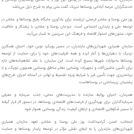
خدمتگزاران عرصه آبادانی روستاها تبریک گفت.متن پیام به شرح ذیل می‌باشد:
روز ملی روستا و عشایر فرصتی ارزشمند برای یادآوری جایگاه رفیع روستاها و عشایر در
توسعه ملی و پایداری اجتماعی است. مردمان روستا و عشایر، با پشتکار و خلاقیت
خود، ستون‌های استوار اقتصاد و فرهنگ این سرزمین به شمار می‌آیند.
سازمان همیاری شهرداری‌های مازندران، در مسیر رویکرد نوین خود، احیای همکاری
نزدیک با دهیاری‌ها را آغاز کرده و همه ظرفیت‌های خود را برای حمایت از توسعه
روستاها به‌موازات شهرها بسیج کرده است. این سازمان، با عقد تفاهم‌نامه‌های تازه
برای تأمین ماشین‌آلات و تجهیزات روشنایی معابر مناطق روستایی همچون بَچیگ، و با
برنامه‌ریزی جهت تأمین قیر با شرایط ویژه تقسیط و تهاتر، در آستانه اجرای طرح‌های
پشتیبان زیرساختی در روستاهاست.
همزمان، احیای روابط سازنده با مدیریت‌های محلی، جذب سرمایه و معرفی
سرمایه‌گذاران برای بهره‌گیری از فرصت‌های اقتصادی روستاها، در دستور کار قرار گرفته
تا مسیر شکوفایی اقتصادی و ارتقای کیفیت زندگی روستایی هموار شود.
اینجانب ضمن گرامیداشت روز ملی روستا و عشایر، تعهد سازمان همیاری
شهرداری‌های مازندران را به ایفای نقش مؤثر در توسعه پایدار روستاها و حمایت