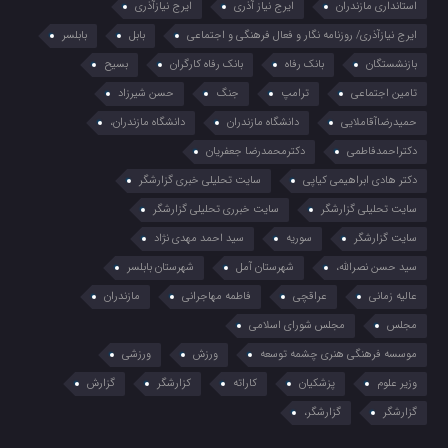
استانداری مازندران
ایرج نیاز آذری
ایرج نیازآذری
ایرج نیازآذری/ روزنامه نگار و فعال فرهنگی و اجتماعی
بابل
بابلسر
بازنشستگان
بانک رفاه
بانک رفاه کارگران
بسیح
تامین اجتماعی
ترامپ
جنگ
حسن شیرزاد
حمیدرضاآقاملایی
دانشگاه مازندران
دانشگاه مازندران،
دکتراحمدفاطمی
دکترمحمدرضا جعفریان
دکتر هادی ابراهیمی کیاپی
سایت تحلیلی خبری گزارشگر
سایت تحلیلی گزارشگر
سایت خبرری تحلیلی گزارشگر
سایت گزارشگر
سوریه
سید احمد مهدی نژاد
سید حسن نصرالله،
شهرستان آمل
شهرستان بابلسر
عالیه زمانی
عراقچی
فاطمه مهاجرانی
مازندران
مجلس
مجلس شورای اسلامی
موسسه فرهنگی هنری چشمه توسعه
ورزش
ورزشی
وزیر علوم
پزشکیان
کاراته
کزارشگر
گزارش
گزارشگر
گزارشگر،