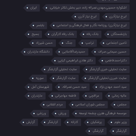
اشکواره حسینی،مهدی نصراله زاده، دبیر بخش تئاتر خیابانی،
ایران
ایرج نیازآذری
ایرج نیاز آذری
ایرج نیازآذری/ روزنامه نگار و فعال فرهنگی و اجتماعی
بابلسر
بازنشستگان
بانک رفاه
بانک رفاه کارگران
بسیح
تامین اجتماعی
ترامپ
جنگ
حسن شیرزاد
حسین سیمایی صراف
حمیدرضاآقاملایی
دانشگاه مازندران
دکتراحمدفاطمی
دکتر هادی ابراهیمی کیاپی
سایت تحلیلی خبری گزارشگر
سایت تحلیلی گزارشگر
سایت خبرری تحلیلی گزارشگر
سایت گزارشگر
سوریه
سید احمد مهدی نژاد
سید حسن نصرالله،
شهرستان آمل
عالیه زمانی
عراقچی
فاطمه مهاجرانی
مازندران
مجلس
مجلس شورای اسلامی
مردم انقلابی
موسسه فرهنگی هنری چشمه توسعه
ورزش
ورزشی
وزیر علوم
پزشکیان
کاراته
کزارشگر
گزارش
گزارشگر
گزارشگر،