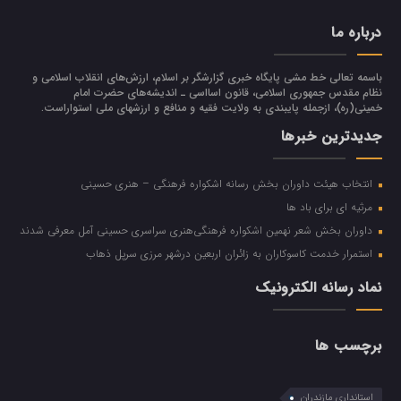
درباره ما
باسمه تعالی خط مشی پایگاه خبری گزارشگر بر اسلام، ارزش‌هاي انقلاب اسلامي و
نظام مقدس جمهوري اسلامي، قانون اسااسی ـ انديشه‌هاي حضرت امام
خميني(ره)، ازجمله پایبندی به ولايت فقيه و منافع و ارزشهاي ملي استواراست.
جدیدترین خبرها
انتخاب هیئت داوران بخش رسانه اشکواره فرهنگی‌ – هنری حسینی
مرثیه ای برای باد ها
داوران بخش شعر نهمین اشکواره فرهنگی‌هنری سراسری حسینی آمل معرفی شدند
استمرار خدمت کاسوکاران به زائران اربعین درشهر مرزی سرپل ذهاب
نماد رسانه الکترونیک
برچسب ها
استانداری مازندران