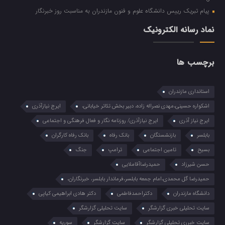
پیام تبریک رییس دانشگاه علوم و فنون مازندران به مناسبت روز خبرنگار
نماد رسانه الکترونیک
برچسب ها
استانداری مازندران
اشکواره حسینی،مهدی نصراله زاده، دبیر بخش تئاتر خیابانی،
ایرج نیازآذری
ایرج نیاز آذری
ایرج نیازآذری/ روزنامه نگار و فعال فرهنگی و اجتماعی
بابلسر
بازنشستگان
بانک رفاه
بانک رفاه کارگران
بسیح
تامین اجتماعی
ترامپ
جنگ
حسن شیرزاد
حمیدرضاآقاملایی
حمیدرضا گل محمدی،امام جمعه بابلسر،فرماندار بابلسر، خبرنگاران،
دانشگاه مازندران
دکتراحمدفاطمی
دکتر هادی ابراهیمی کیاپی
سایت تحلیلی خبری گزارشگر
سایت تحلیلی گزارشگر
سایت خبرری تحلیلی گزارشگر
سایت گزارشگر
سوریه