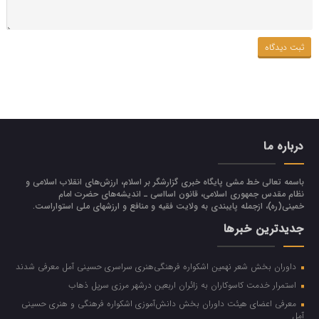
درباره ما
باسمه تعالی خط مشی پایگاه خبری گزارشگر بر اسلام، ارزش‌هاي انقلاب اسلامي و
نظام مقدس جمهوري اسلامي، قانون اسااسی ـ انديشه‌هاي حضرت امام
خميني(ره)، ازجمله پایبندی به ولايت فقيه و منافع و ارزشهاي ملي استواراست.
جدیدترین خبرها
داوران بخش شعر نهمین اشکواره فرهنگی‌هنری سراسری حسینی آمل معرفی شدند
استمرار خدمت کاسوکاران به زائران اربعین درشهر مرزی سرپل ذهاب
معرفی اعضای هیئت داوران بخش دانش‌آموزی اشکواره فرهنگی و هنری حسینی
آمل