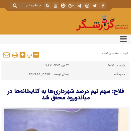
پ
گروه :
دسته‌بندی نشده
شناسه :
5071
۲۹ مهر ۱۴۰۴ - ۷:۴۷
۰
دیدگاه
ارسال توسط :
shirzad_news
فلاح: سهم نیم درصد شهرداری‌ها به کتابخانه‌ها در
میاندورود محقق شد