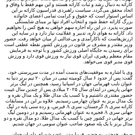
کاراته به دنبال رشد و ثبات کاراته هستند و این مهم فقط با وفاق و
اتحاد محقق می‌گردد. سیاست راهبردی فدراسیون کاراته بر این
اساس استوار است که حقوق و کرامت تمامی اعضای خانواده
بزرگ کاراته حفظ شود و انتخاب افراد تنها بر مبنای شایستگی
صورت پذیرد. در این راه اجازه سهم خواهی به هیچ کس را نخواهیم
داد. کاراته به هوای تازه، تدبیر و عقلانیت نیاز دارد و در سایه این
ارزش‌هاست که ناکارآمدی و بی‌عدالتی از میان خواهد رفت. حضور
وزیر مقتدر و مشرف بر قانون در ورزش کشور نقطه عطفی است
برای رسیدن به جایگاه اصلی ورزش کشور و با توجه به فرمایش
مقام معظم رهبری، ایران قوی نیاز به ورزش قوی دارد و ورزش
قوی مدیر قوی می‌خواهد.
وی با اشاره به موفقیت‌های بدست آمده در مدت سرپرستی خود،
گفت: پس از حدود ۶ سال کومیته تیمی در میان ۲۰ تیم برتر دنیا به
عنوان نایب قهرمانی جهان در اسپانیا رسید، همچنین در لیگ برتر
جهانی پاریس در ابتدای سال ۲۰۲۵ میلادی پس از چندین سال غیبت
حضور مقتدری داشتیم و با کسب یک مدال طلا و یک مدال نقره و
یک مدال برنز به عنوان چهارمی رسیدیم. علاوه بر این در مسابقات
کاراته سری A گرجستان، سری A قبرس، و رده سنی پایه در لیگ
جهانی سری A فجیره به عنوان قهرمانی رسیدیم و در دومین لیگ
برتر جهانی در کشور چین با کسب یک مدال طلا، دو مدال نقره و دو
مدال برنز با یک پله صعود صاحب عنوان سومی در جهان شدیم.
صوفی همچنین به حضور فریبا مدنی عضو شورای داوران جهان