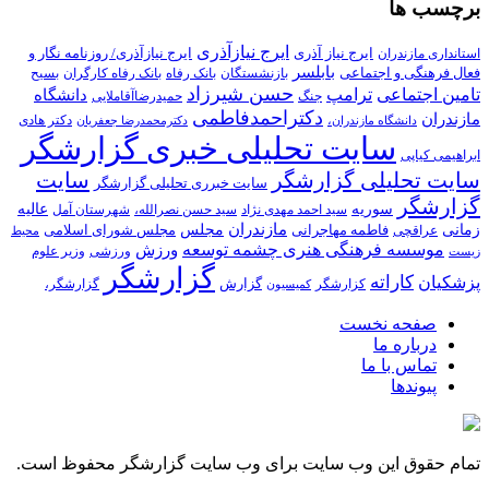
برچسب ها
ایرج نیازآذری
ایرج نیاز آذری
ایرج نیازآذری/ روزنامه نگار و
استانداری مازندران
بابلسر
فعال فرهنگی و اجتماعی
بازنشستگان
بانک رفاه
بانک رفاه کارگران
بسیح
حسن شیرزاد
تامین اجتماعی
ترامپ
دانشگاه
جنگ
حمیدرضاآقاملایی
دکتراحمدفاطمی
مازندران
دکتر هادی
دانشگاه مازندران،
دکترمحمدرضا جعفریان
سایت تحلیلی خبری گزارشگر
ابراهیمی کیاپی
سایت تحلیلی گزارشگر
سایت
سایت خبرری تحلیلی گزارشگر
گزارشگر
سوریه
عالیه
سید احمد مهدی نژاد
سید حسن نصرالله،
شهرستان آمل
زمانی
مازندران
مجلس
فاطمه مهاجرانی
مجلس شورای اسلامی
عراقچی
محیط
موسسه فرهنگی هنری چشمه توسعه
ورزش
ورزشی
وزیر علوم
زیست
گزارشگر
کاراته
پزشکیان
گزارش
کزارشگر
گزارشگر،
کمیسیون
صفحه نخست
درباره ما
تماس با ما
پیوندها
تمام حقوق این وب سایت برای وب سایت گزارشگر محفوظ است.