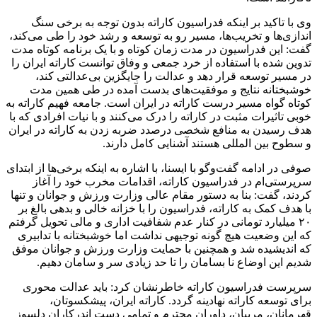
وی با تاکید بر اینکه فدراسیون کاراته بدون توجه به برخی سنگ
اندازی‌ها و تخریب‌ها، مسیر رو به توسعه و رشد خود را طی می‌کند،
گفت: این فدراسیون در مدت زمان کوتاه و با یک برنامه کوتاه مدت
تدوین شده با استفاده از خرد جمعی و وفاق توانست کاراته ایران را
در مسیر توسعه قرار دهد و عدالت را جایگزین بی‌عدالتی کند،
خوشبختانه نتایج و موفقیت‌های بدست آمده در طی همین مدت
کوتاه گواه مسیر درست کاراته در ایران است. جامعه فهیم کاراته به
خوبی تاثیرات مثبت در کاراته را درک می‌کنند و با نیات افرادی که با
هدف رسیدن به منافع شخصی درصدد ضربه زدن به کاراته در ایران
و سطوح بین المللی هستند آشنایی کامل دارند.
صوفی در ادامه گفت‌وگو با ایسنا، با اشاره به اینکه برخی‌ها از ابتدای
سرپرستی‌ام در فدراسیون کاراته، اقدامات مخرب خود را آغاز
کردند، گفت: بنا به دستور مقام عالی وزارت ورزش و جوانان و تنها
با هدف کمک به کاراته، فدراسیون را با خزانه خالی و بدهی بالغ بر
۲۰ میلیارد تومانی در کنار عدم شفافیت اداری و مالی تحویل گرفتم
که این وضعیت هیچ گونه توجیهی نداشت اما خوشبختانه با تدابیری
که اندیشیده شد و همچنین با حمایت وزارت ورزش و جوانان موفق
شدیم این اوضاع نا بسامان را تا حد زیادی سر و سامان دهیم.
سرپرست فدراسیون کاراته خاطرنشان کرد: باید عدالت محوری
برای توسعه کاراته نهادینه گردد. کاراته ایران، پیشکسوتان،
قهرمانان، مربیان، داوران محترم و تمامی دست اندرکاران دلسوز