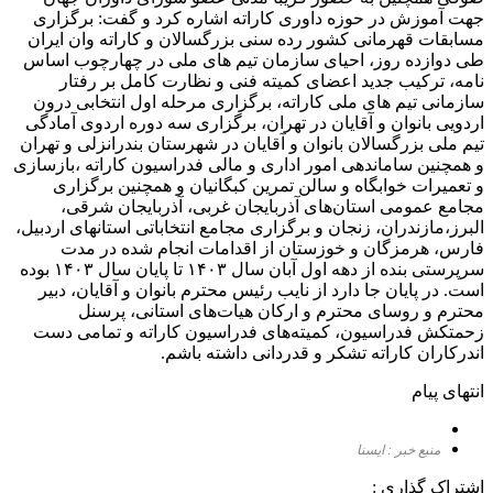
جهت آموزش در حوزه داوری کاراته اشاره کرد و گفت: برگزاری
مسابقات قهرمانی کشور رده سنی بزرگسالان و کاراته وان ایران
طی دوازده روز، احیای سازمان تیم های ملی در چهارچوب اساس
نامه، ترکیب جدید اعضای کمیته فنی و نظارت کامل بر رفتار
سازمانی تیم های ملی کاراته، برگزاری مرحله اول انتخابی درون
اردویی بانوان و آقایان در تهران، برگزاری سه دوره اردوی آمادگی
تیم ملی بزرگسالان بانوان و آقایان در شهرستان بندرانزلی و تهران
و همچنین ساماندهی امور اداری و مالی فدراسیون کاراته ،بازسازی
و تعمیرات خوابگاه و سالن تمرین کبگانیان و همچنین برگزاری
مجامع عمومی استان‌های آذربایجان غربی، آذربایجان شرقی،
البرز،مازندران، زنجان و برگزاری مجامع انتخاباتی استانهای اردبیل،
فارس، هرمزگان و خوزستان از اقدامات انجام شده در مدت
سرپرستی بنده از دهه اول آبان سال ۱۴۰۳ تا پایان سال ۱۴۰۳ بوده
است. در پایان جا دارد از نایب رئیس محترم بانوان و آقایان، دبیر
محترم و روسای محترم و ارکان هیات‌های استانی، پرسنل
زحمتکش فدراسیون، کمیته‌های فدراسیون کاراته و تمامی دست
اندرکاران کاراته تشکر و قدردانی داشته باشم.
انتهای پیام
منبع خبر : ایسنا
اشتراک گذاری :