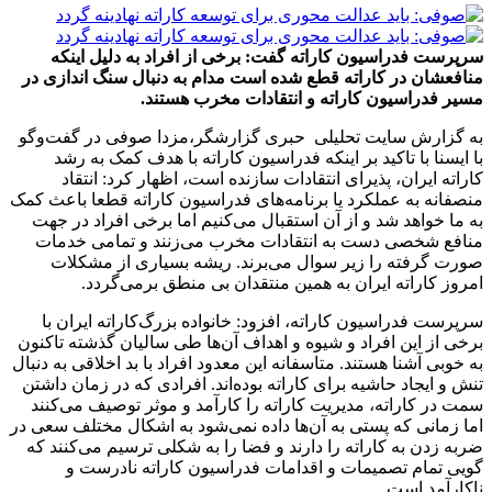
سرپرست فدراسیون کاراته گفت: برخی از افراد به دلیل اینکه
منافعشان در کاراته قطع شده است مدام به دنبال سنگ اندازی در
مسیر فدراسیون کاراته و انتقادات مخرب هستند.
به گزارش سایت تحلیلی حبری گزارشگر،مزدا صوفی در گفت‌وگو
با ایسنا با تاکید بر اینکه فدراسیون کاراته با هدف کمک به رشد
کاراته ایران، پذیرای انتقادات سازنده است، اظهار کرد: انتقاد
منصفانه به عملکرد یا برنامه‌های فدراسیون کاراته قطعا باعث کمک
به ما خواهد شد و از آن استقبال می‌کنیم اما برخی افراد در جهت
منافع شخصی دست به انتقادات مخرب می‌زنند و تمامی خدمات
صورت گرفته را زیر سوال می‌برند. ریشه بسیاری از مشکلات
امروز کاراته ایران به همین منتقدان بی منطق برمی‌گردد.
سرپرست فدراسیون کاراته، افزود: خانواده بزرگ‌کاراته ایران با
برخی از این افراد و شیوه و اهداف آن‌ها طی سالیان گذشته تاکنون
به خوبی آشنا هستند. متاسفانه این معدود افراد با بد اخلاقی به دنبال
تنش و ایجاد حاشیه برای کاراته بوده‌اند. افرادی که در زمان داشتن
سمت در کاراته،‌ مدیریت کاراته را کارآمد و موثر توصیف می‌کنند
اما زمانی که پستی به آن‌ها داده نمی‌شود به اشکال مختلف سعی در
ضربه زدن به کاراته را دارند و فضا را به شکلی ترسیم می‌کنند که
گویی تمام تصمیمات و اقدامات فدراسیون کاراته نادرست و
ناکارآمد است.