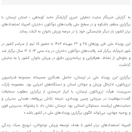
به گزارش خبرنگار سایت تحلیلی خبری گزارشگر حامد کوماهی ، استان لرستان با
برگزاری منظم، باشکوه و در سطح ملی رقابت‌های دوآتلون دختران المپیاد استعدادهای
برتر کشور، بار دیگر شایستگی خود را در عرصه ورزش بانوان به اثبات رساند.
این رویداد ملی طی روزهای ۲۵ و ۲۶ مهرماه ۱۴۰۴ با حضور ۱۵ تیم از سراسر کشور در
شهر خرم‌آباد برگزار شد رقابت‌های دوآتلون دختران در رده سنی ۱۳ تا ۱۶ سال برگزار شد
و جلوه‌ای از نشاط، هم‌افزایی و برنامه‌ریزی دقیق در ورزش بانوان کشور را به نمایش
گذاشت.
برگزاری این رویداد ملی در لرستان، حاصل همکاری صمیمانه مجموعه فدراسیون
تری‌اتلون، اداره‌کل ورزش و جوانان استان و دستگاه‌های اجرایی بود. معصومه رکرک،
سرپرست هیأت تری‌اتلون لرستان، با ابراز خرسندی از برگزاری مطلوب مسابقات
گفت:«موفقیت در میزبانی چنین رویدادی، نتیجه تلاش بی‌وقفه، همدلی مدیران و
حمایت‌های ارزشمند مسئولان استانی بود. لرستان نشان داد با پشتوانه مدیریتی قوی
و روحیه جهادی، می‌تواند الگوی برگزاری رویدادهای ملی در کشور باشد.»
المپیاد استعدادهای برتر کشور با هدف توسعه ورزش نوجوانان، ترویج سبک زندگی