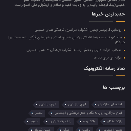
خميني(ره)، ازجمله پایبندی به ولايت فقيه و منافع و ارزشهاي ملي استواراست.
جدیدترین خبرها
رونمایی از پوستر نهمین اشکواره سراسری فرهنگی‌هنری حسینی
پیام تبریک حمیدرضا آقاملائی رئیس شورای اسلامی شهرستان گرگان به‌مناسبت روز
خبرنگار
انتخاب هیئت داوران بخش رسانه اشکواره فرهنگی‌ – هنری حسینی
مرثیه ای برای باد ها
نماد رسانه الکترونیک
برچسب ها
استانداری مازندران
ایرج نیاز آذری
ایرج نیازآذری
ایرج نیازآذری/ روزنامه نگار و فعال فرهنگی و اجتماعی
بابلسر
بازنشستگان
بانک رفاه
بانک رفاه کارگران
بسیح
تامین اجتماعی
ترامپ
جنگ
حسن شیرزاد