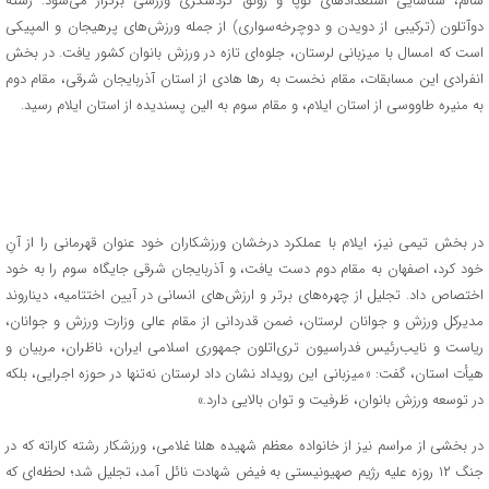
سالم، شناسایی استعدادهای نوپا و رونق گردشگری ورزشی برگزار می‌شود. رشته
دوآتلون (ترکیبی از دویدن و دوچرخه‌سواری) از جمله ورزش‌های پرهیجان و المپیکی
است که امسال با میزبانی لرستان، جلوه‌ای تازه در ورزش بانوان کشور یافت. در بخش
انفرادی این مسابقات، مقام نخست به رها هادی از استان آذربایجان شرقی، مقام دوم
به منیره طاووسی از استان ایلام، و مقام سوم به الین پسندیده از استان ایلام رسید.
در بخش تیمی نیز، ایلام با عملکرد درخشان ورزشکاران خود عنوان قهرمانی را از آنِ
خود کرد، اصفهان به مقام دوم دست یافت، و آذربایجان شرقی جایگاه سوم را به خود
اختصاص داد. تجلیل از چهره‌های برتر و ارزش‌های انسانی در آیین اختتامیه، دیناروند
مدیرکل ورزش و جوانان لرستان، ضمن قدردانی از مقام عالی وزارت ورزش و جوانان،
ریاست و نایب‌رئیس فدراسیون تری‌اتلون جمهوری اسلامی ایران، ناظران، مربیان و
هیأت استان، گفت: «میزبانی این رویداد نشان داد لرستان نه‌تنها در حوزه اجرایی، بلکه
در توسعه ورزش بانوان، ظرفیت و توان بالایی دارد.»
در بخشی از مراسم نیز از خانواده معظم شهیده هلنا غلامی، ورزشکار رشته کاراته که در
جنگ ۱۲ روزه علیه رژیم صهیونیستی به فیض شهادت نائل آمد، تجلیل شد؛ لحظه‌ای که