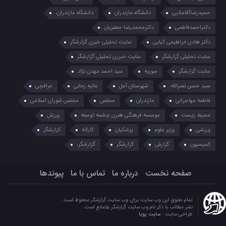
حمیدرضاآقاملایی
دانشگاه مازندران
دانشگاه مازندران،
دکتراحمدفاطمی
دکترمحمدرضا جعفریان
دکتر هادی ابراهیمی کیاپی
سایت تحلیلی خبری گزارشگر
سایت تحلیلی گزارشگر
سایت خبرری تحلیلی گزارشگر
سایت گزارشگر
سوریه
سید احمد مهدی نژاد
سید حسن نصرالله،
شهرستان آمل
عالیه زمانی
عراقچی
فاطمه مهاجرانی
مازندران
مجلس
مجلس شورای اسلامی
محیط زیست
موسسه فرهنگی هنری چشمه توسعه
ورزش
ورزشی
وزیر علوم
پزشکیان
کاراته
کزارشگر
کمیسیون
گزارش
گزارشگر
گزارشگر،
صفحه نخست
درباره ما
تماس با ما
پیوندها
تمام حقوق این وب سایت برای وب سایت گزارشگر محفوظ است.
نشر مطالب با ذکر نام وب سایت گزارشگر بلامانع است.
طراحی سایت :
سایت پویا