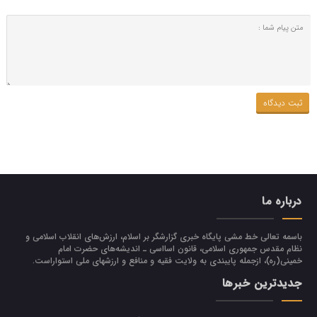
درباره ما
باسمه تعالی خط مشی پایگاه خبری گزارشگر بر اسلام، ارزش‌هاي انقلاب اسلامي و
نظام مقدس جمهوري اسلامي، قانون اسااسی ـ انديشه‌هاي حضرت امام
خميني(ره)، ازجمله پایبندی به ولايت فقيه و منافع و ارزشهاي ملي استواراست.
جدیدترین خبرها