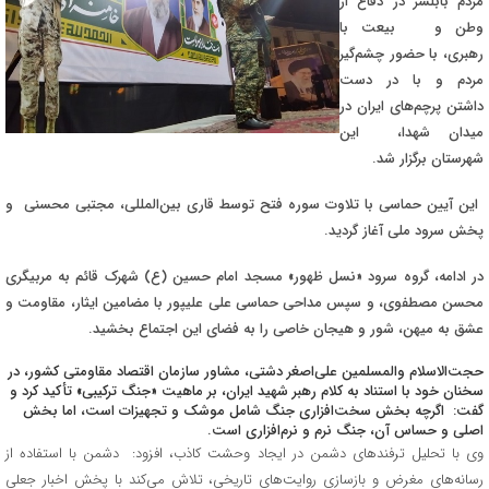
مردم بابلسر در دفاع از
وطن و بیعت با
رهبری، با حضور چشم‌گیر
مردم و با در دست
داشتن پرچم‌های ایران در
میدان شهدا، این
شهرستان برگزار شد.
این آیین حماسی با تلاوت سوره فتح توسط قاری بین‌المللی، مجتبی محسنی و
پخش سرود ملی آغاز گردید.
در ادامه، گروه سرود «نسل ظهور» مسجد امام حسین (ع) شهرک قائم به مربیگری
محسن مصطفوی، و سپس مداحی حماسی علی علیپور با مضامین ایثار، مقاومت و
عشق به میهن، شور و هیجان خاصی را به فضای این اجتماع بخشید.
حجت‌الاسلام والمسلمین علی‌اصغر دشتی، مشاور سازمان اقتصاد مقاومتی کشور، در
سخنان خود با استناد به کلام رهبر شهید ایران، بر ماهیت «جنگ ترکیبی» تأکید کرد و
گفت: اگرچه بخش سخت‌افزاری جنگ شامل موشک و تجهیزات است، اما بخش
اصلی و حساس آن، جنگ نرم و نرم‌افزاری است.
وی با تحلیل ترفندهای دشمن در ایجاد وحشت کاذب، افزود: دشمن با استفاده از
رسانه‌های مغرض و بازسازی روایت‌های تاریخی، تلاش می‌کند با پخش اخبار جعلی