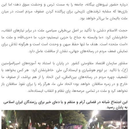
درباره حضور نیروهای بیگانه، جامعه را به سمت ترس و وحشت سوق دهد؛ اما این
بازی‌ها که مشابه ترفندهای تاریخی برای پراکنده کردن صفوف مردم است، در میان
ملت باایمان ما بی‌اثر خواهد بود.
حجت الاسلام دشتی با تأکید بر اصل بی‌طرفی سیاسی ملت در برابر نیازهای انقلاب،
خاطرنشان کرد: «ما وابسته به جناح یا حزبی نیستیم؛ حزب ما «حزب‌الله» و ملت ما
«امت متحد» است. هدف ما تنها حفظ میهن و وحدت امت است و هرگونه تلاش برای
نمایش ضعف مردم در رسانه‌های جهانی، نشان از منافقت عامل دارد.
مشاور سازمان اقتصاد مقاومتی کشور در پایان با استناد به آموزه‌های امیرالمؤمنین
(ع)، با تاکید بر لزوم هوشیاری و ایستادگی ملی خاطرنشان کرد: هر کس بخواهد با
تضعیف چهره مردم در رسانه‌های بین‌المللی، این اتحاد را از هم بپاشد، از صفوف ما
خارج و در زمره منافقان خواهد بود؛ اتحاد ملی ما، هرگز راه را برای نفوذ منافقان باز
نخواهد کرد و ملت در تمامی عرصه‌ها، پای نظام و انقلاب ایستاده‌اند.
این اجتماع شبانه در فضایی آرام و منظم و با دعای خیر برای رزمندگان ایران اسلامی
به پایان رسید.