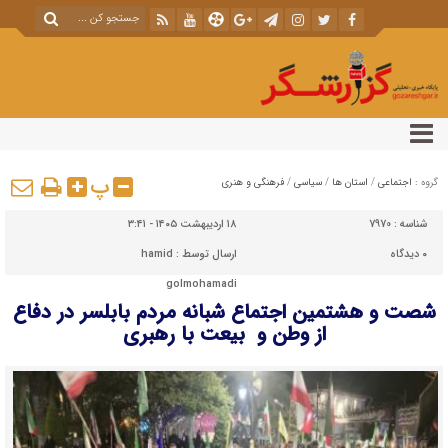
پ
گروه :
اجتماعی
/
استان ها
/
سیاسی
/
فرهنگی و هنری
شناسه :
7970
۱۸ اردیبهشت ۱۴۰۵ - ۳:۴۱
۰
دیدگاه
ارسال توسط :
hamid
golmohamadi
شصت و هشتمین اجتماع شبانه مردم بابلسر در دفاع
از وطن و بیعت با رهبری