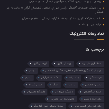
رونمایی از پوستر نهمین اشکواره سراسری فرهنگی‌هنری حسینی
پیام تبریک حمیدرضا آقاملائی رئیس شورای اسلامی شهرستان گرگان به‌مناسبت روز
خبرنگار
انتخاب هیئت داوران بخش رسانه اشکواره فرهنگی‌ – هنری حسینی
مرثیه ای برای باد ها
نماد رسانه الکترونیک
برچسب ها
استانداری مازندران
ایرج نیاز آذری
ایرج نیازآذری
ایرج نیازآذری/ روزنامه نگار و فعال فرهنگی و اجتماعی
بابلسر
بازنشستگان
بانک رفاه
بانک رفاه کارگران
بسیح
تامین اجتماعی
ترامپ
جنگ
حسن شیرزاد
حمیدرضاآقاملایی
دانشگاه مازندران
دانشگاه مازندران،
دکتراحمدفاطمی
دکترمحمدرضا جعفریان
دکتر هادی ابراهیمی کیاپی
سایت تحلیلی خبری گزارشگر