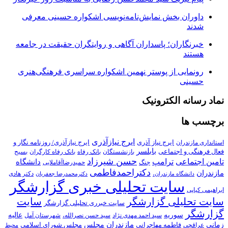
داوران بخش نمایش‌نامه‌نویسی اشکواره حسینی معرفی
شدند
خبرنگاران؛ پاسداران آگاهی و روایتگران حقیقت در جامعه
هستند
رونمایی از پوستر نهمین اشکواره سراسری فرهنگی‌هنری
حسینی
نماد رسانه الکترونیک
برچسب ها
ایرج نیازآذری
ایرج نیاز آذری
ایرج نیازآذری/ روزنامه نگار و
استانداری مازندران
بابلسر
فعال فرهنگی و اجتماعی
بازنشستگان
بانک رفاه
بانک رفاه کارگران
بسیح
حسن شیرزاد
تامین اجتماعی
ترامپ
دانشگاه
جنگ
حمیدرضاآقاملایی
دکتراحمدفاطمی
مازندران
دکتر هادی
دانشگاه مازندران،
دکترمحمدرضا جعفریان
سایت تحلیلی خبری گزارشگر
ابراهیمی کیاپی
سایت تحلیلی گزارشگر
سایت
سایت خبرری تحلیلی گزارشگر
گزارشگر
سوریه
عالیه
سید احمد مهدی نژاد
سید حسن نصرالله،
شهرستان آمل
زمانی
مازندران
مجلس
فاطمه مهاجرانی
مجلس شورای اسلامی
عراقچی
محیط