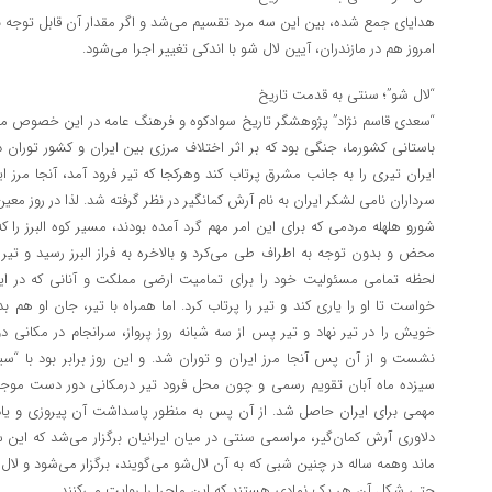
هدایای جمع شده، بین این سه مرد تقسیم می‌شد و اگر مقدار آن قابل توجه بو
امروز هم در مازندران، آیین لال شو با اندکی تغییر اجرا می‌شود.
“لال شو”؛ سنتی به قدمت تاریخ
“سعدی قاسم نژاد” پژوهشگر تاریخ سوادکوه و فرهنگ عامه در این خصوص می‌
باستانی کشورما، جنگی بود که بر اثر اختلاف مرزی بین ایران و کشور توران 
ایران تیری را به جانب مشرق پرتاب کند وهرکجا که تیر فرود آمد، آنجا مرز ای
سرداران نامی لشکر ایران به نام آرش کمانگیر در نظر گرفته شد. لذا در روز م
شورو هلهله مردمی که برای این امر مهم گرد آمده بودند، مسیر کوه البرز را 
محض و بدون توجه به اطراف طی می‌کرد و بالاخره به فراز البرز رسید و تیر د
لحظه تمامی مسئولیت خود را برای تمامیت ارضی مملکت و آنانی که در این 
خواست تا او را یاری کند و تیر را پرتاب کرد. اما همراه با تیر، جان او هم 
خویش را در تیر نهاد و تیر پس از سه شبانه روز پرواز، سرانجام در مکانی دور
نشست و از آن پس آنجا مرز ایران و توران شد. و این روز برابر بود با “سیز
سیزده ماه آبان تقویم رسمی و چون محل فرود تیر درمکانی دور دست موجب
مهمی برای ایران حاصل شد. از آن پس به منظور پاسداشت آن پیروزی و یاد 
دلاوری آرش کمان‌گیر، مراسمی سنتی در میان ایرانیان برگزار می‌شد که ا
ماند وهمه ساله در چنین شبی که به آن لال‌شو می‌گویند، برگزار می‌شود و لا
حتی شکل آن هر یک نمادی هستند که این ماجرا را روایت می‌کنند.