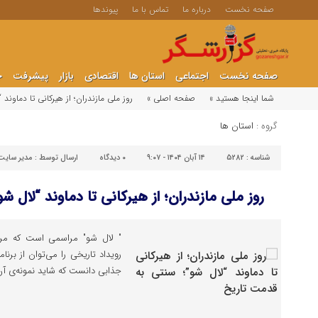
صفحه نخست
درباره ما
تماس با ما
پیوندها
صفحه نخست
اجتماعی
استان ها
اقتصادی
بازار
پیشرفت
ج
شما اینجا هستید »
صفحه اصلی »
روز ملی مازندران؛ از هیرکانی تا دماوند
گروه :
استان ها
شناسه :
5282
۱۴ آبان ۱۴۰۴ - ۹:۰۷
۰
دیدگاه
ارسال توسط :
مدیر سایت
روز ملی مازندران؛ از هیرکانی تا دماوند “لال 
" لال شو" مراسمی است که مردم
رویداد تاریخی را می‌توان از بر
جذابی دانست که شاید نمونه‌ی آن