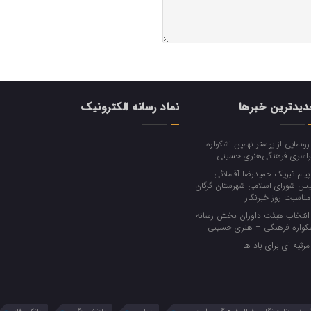
یدترین خبرها
نماد رسانه الکترونیک
ونمایی از پوستر نهمین اشکواره
اسری فرهنگی‌هنری حسینی
یام تبریک حمیدرضا آقاملائی
یس شورای اسلامی شهرستان گرگان
‌مناسبت روز خبرنگار
نتخاب هیئت داوران بخش رسانه
کواره فرهنگی‌ – هنری حسینی
رثیه ای برای باد ها