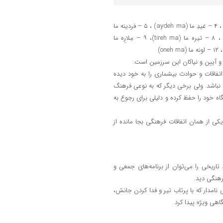
۱ – ارکه ما (arkeh ma) ، ۲ – دِما (dema) ، ۳ – وَهمِنِ ما (vahmeneh ma) ، ۴ – عَیدِ ما (aydeh ma) ، ۵ – فردینه ما
(ferdineh ma) ، ۶ – کِرچِه ما (kercheh ma) ، ۷ – هَرِه ما (hareh ma) ، ۸ – تیره ما (tireh ma)، ۹ – مِلارِه ما
 و آیین و نیاکان این سرزمین است.
ها، اتفاقات و حوادث بیشماری را به خود دیده
 نباشد. ولی برخی دیگر که به نوعی فرهنگ
ه خود را حفظ کرده و دلیلی برای رجوع به
ی از همان اتفاقات فرهنگی بجا مانده از
اریخی را می‌توان از برنامه‌های جمعی و
رهنگی دید.
نامدار که با پرتاب تیر و فدا کردن جانش،
هی ویژه پیدا کرد.