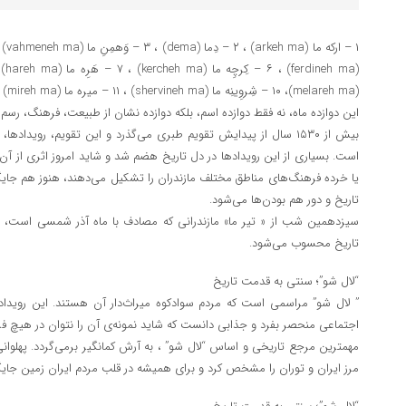
(melareh ma)، ۱۰ – شِروِینِه ما (shervineh ma) ، ۱۱ – میره ما (mireh ma) ، ۱۲ – اونه ما (oneh ma)
این دوازده ماه، نه فقط دوازده اسم، بلکه دوازده نشان از طبیعت، فرهنگ، رسم
بیش از ۱۵۳۰ سال از پیدایش تقویم طبری می‌گذرد و این تقویم، رویداد
است. بسیاری از این رویدادها در دل تاریخ هضم شد و شاید امروز اثری از آن
یا خرده فرهنگ‌های مناطق مختلف مازندران را تشکیل می‌دهند، هنوز هم جایگا
تاریخ و دور هم بودن‌ها می‌شود.
سیزدهمین شب از « تیر ما» مازندرانی که مصادف با ماه آذر شمسی است، یک
تاریخ محسوب می‌شود.
“لال شو”؛ سنتی به قدمت تاریخ
” لال شو” مراسمی است که مردم سوادکوه میراث‌دار آن هستند. این رویداد ت
اجتماعی منحصر بفرد و جذابی دانست که شاید نمونه‌ی آن را نتوان در هیچ ف
مهمترین مرجع تاریخی و اساس “لال شو” ، به آرش کمانگیر برمی‌گردد. پهلوانی 
مرز ایران و توران را مشخص کرد و برای همیشه در قلب مردم ایران زمین جایگا