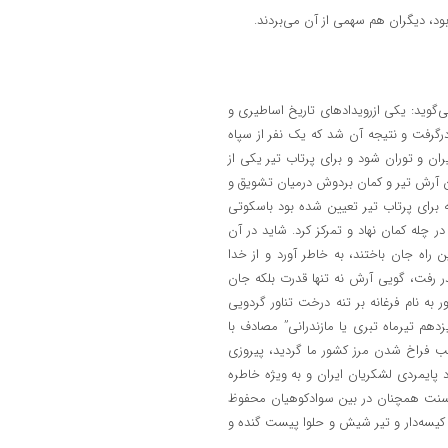
د، دیگران هم سهمی از آن می‌بردند.
گوید: یکی ازرویدادهای تاریخ اساطیری و
درگرفت و نتیجه آن شد که یک نفر از سپاه
ران و توران شود و برای پرتاب تیر یکی از
عین آرش تیر و کمان بردوش درمیان تشویق و
که برای پرتاب تیر تعیین شده بود باسکوتی
ر چله کمان نهاد و تمرکز کرد. شاید در آن
راه جان باختند، به خاطر آورد و از خدا
بدر رفت، گویی آرش نه تنها قدرت بلکه جان
 به نام فرغانه بر تنه درخت تناور گردویی
دهم تیرماه تبری یا مازندرانی” مصادف با
 فراخ شدن مرز کشور ما گردید، پیروزی
پایمردی لشکریان ایران و به ویژه خاطره
ین سنت همچنان در بین سوادکوهیان محفوظ
ل کیسه‌دار و تیر شیش و حلوا پیست گنده و