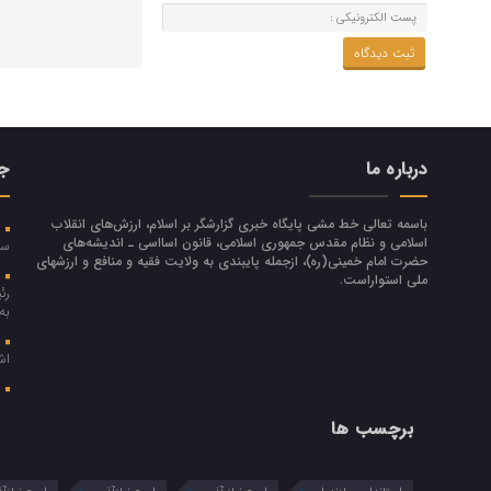
درباره ما
جد
باسمه تعالی خط مشی پایگاه خبری گزارشگر بر اسلام، ارزش‌هاي انقلاب
ر
اسلامي و نظام مقدس جمهوري اسلامي، قانون اسااسی ـ انديشه‌هاي
سر
حضرت امام خميني(ره)، ازجمله پایبندی به ولايت فقيه و منافع و ارزشهاي
پ
ملي استواراست.
رئ
به
ا
اش
م
برچسب ها