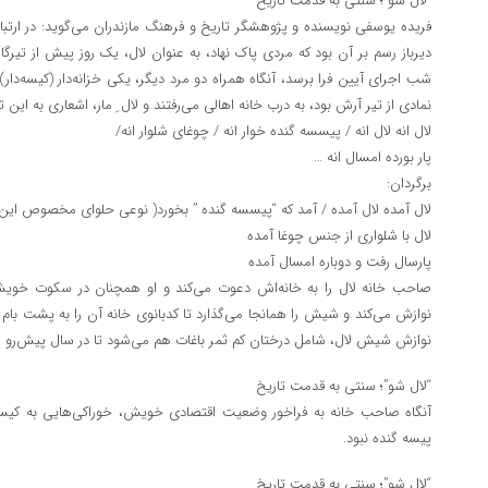
“لال شو”؛ سنتی به قدمت تاریخ
فریده یوسفی نویسنده و پژوهشگر تاریخ و فرهنگ مازندران می‌گوید: در ارتباط
دیرباز رسم بر آن بود که مردی پاک نهاد، به عنوان لال، یک روز پیش از تیر
شب اجرای آیین فرا برسد، آنگاه همراه دو مرد دیگر، یکی خزانه‌دار (کیسه‌دار)
نمادی از تیر آرش بود، به درب خانه اهالی می‌رفتند و لال ِ مار، اشعاری به این 
لال انه لال انه / پیسسه گنده خوار انه / چوغای شلوار انه/
پار بورده امسال انه …
برگردان:
لال آمده لال آمده / آمد که “پیسسه گنده ” بخورد( نوعی حلوای مخصوص ای
لال با شلواری از جنس چوغا آمده
پارسال رفت و دوباره امسال آمده
صاحب خانه لال را به خانه‌اش دعوت می‌کند و او همچنان در سکوت خویش، 
نوازش می‌کند و شیش را همانجا می‌گذارد تا کدبانوی خانه آن را به پشت بام 
نوازش شیش لال، شامل درختان کم ثمر باغات هم می‌شود تا در سال پیش‌رو پر
“لال شو”؛ سنتی به قدمت تاریخ
آنگاه صاحب خانه به فراخور وضعیت اقتصادی خویش، خوراکی‌هایی به کیسه‌دار م
پیسه گنده نبود.
“لال شو”؛ سنتی به قدمت تاریخ