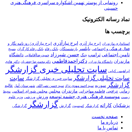
رونمایی از پوستر نهمین اشکواره سراسری فرهنگی‌هنری
حسینی
نماد رسانه الکترونیک
برچسب ها
ایرج نیازآذری
ایرج نیاز آذری
ایرج نیازآذری/ روزنامه نگار و
استانداری مازندران
بابلسر
فعال فرهنگی و اجتماعی
بازنشستگان
بانک رفاه
بانک رفاه کارگران
بسیح
حسن شیرزاد
تامین اجتماعی
ترامپ
دانشگاه
جنگ
حمیدرضاآقاملایی
دکتراحمدفاطمی
مازندران
دکتر هادی
دانشگاه مازندران،
دکترمحمدرضا جعفریان
سایت تحلیلی خبری گزارشگر
ابراهیمی کیاپی
سایت تحلیلی گزارشگر
سایت
سایت خبرری تحلیلی گزارشگر
گزارشگر
سوریه
عالیه
سید احمد مهدی نژاد
سید حسن نصرالله،
شهرستان آمل
زمانی
مازندران
مجلس
فاطمه مهاجرانی
مجلس شورای اسلامی
عراقچی
محیط
موسسه فرهنگی هنری چشمه توسعه
ورزش
ورزشی
وزیر علوم
زیست
گزارشگر
کاراته
پزشکیان
گزارش
کزارشگر
گزارشگر،
کمیسیون
صفحه نخست
درباره ما
تماس با ما