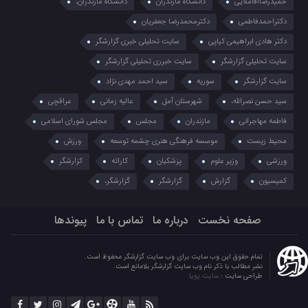
حمیدرضاآقاملایی
دانشگاه مازندران
دانشگاه مازندران،
دکتراحمدفاطمی
دکترمحمدرضا جعفریان
دکتر هادی ابراهیمی کیاپی
سایت تحلیلی خبری گزارشگر
سایت تحلیلی گزارشگر
سایت خبرری تحلیلی گزارشگر
سایت گزارشگر
سوریه
سید احمد مهدی نژاد
سید حسن نصرالله،
شهرستان آمل
عالیه زمانی
عراقچی
فاطمه مهاجرانی
مازندران
مجلس
مجلس شورای اسلامی
محیط زیست
موسسه فرهنگی هنری چشمه توسعه
ورزش
ورزشی
وزیر علوم
پزشکیان
کاراته
کزارشگر
کمیسیون
گزارش
گزارشگر
گزارشگر،
صفحه نخست
درباره ما
تماس با ما
پیوندها
تمام حقوق این وب سایت برای وب سایت گزارشگر محفوظ است.
نشر مطالب با ذکر نام وب سایت گزارشگر بلامانع است.
طراحی سایت :
سایت پویا