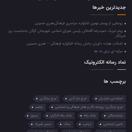
جدیدترین خبرها
رونمایی از پوستر نهمین اشکواره سراسری فرهنگی‌هنری حسینی
پیام تبریک حمیدرضا آقاملائی رئیس شورای اسلامی شهرستان گرگان به‌مناسبت روز
خبرنگار
انتخاب هیئت داوران بخش رسانه اشکواره فرهنگی‌ – هنری حسینی
مرثیه ای برای باد ها
نماد رسانه الکترونیک
برچسب ها
استانداری مازندران
ایرج نیاز آذری
ایرج نیازآذری
ایرج نیازآذری/ روزنامه نگار و فعال فرهنگی و اجتماعی
بابلسر
بازنشستگان
بانک رفاه
بانک رفاه کارگران
بسیح
تامین اجتماعی
ترامپ
جنگ
حسن شیرزاد