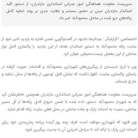
سرپرست معاونت هماهنگی امور عمرانی استانداری مازندران، از دستور اکید
استاندار مازندران مبنی بر حضور مستمر و نظارت جدی بر روند تخلیه کامل
زباله‌های دپو شده در ساحل محمودآباد خبر داد. ‎
اختصاصی /گزارشگر : عبدالرضا دادبود در گفت‌وگویی ضمن اشاره به بازدید اخیر خود از
سایت زباله محمودآباد به دستور استاندار، هدف از این بازدید را پاکسازی کامل نوار
ساحلی از این معضل زیست‌محیطی عنوان کرد.
وی با ابراز خرسندی از پیگیری‌های شهرداری محمودآباد و اقدامات صورت گرفته در
راستای پاکسازی سایت، اظهار داشت که بخش قابل توجهی از زباله‌ها از محل تخلیه و
خارج شده‌اند.
سرپرست معاونت هماهنگی امور عمرانی استانداری مازندران همچنین خاطرنشان کرد
که به شهردار محمودآباد دستور داده شده تا ضمن خروج کامل زباله‌ها از کل مسیر
ساحلی، نسبت به احداث پارک و جاده ساحلی در محل فعلی سایت زباله اقدام نماید.
وی افزود که شهرداری موظف است ظرف چند روز آینده برنامه زمان‌بندی خود برای
احداث این پارک را ارائه کند تا مراحل اجرایی آن با جدیت پیگیری شود.