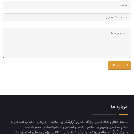
درباره ما
باسمه تعالی خط مشی پایگاه خبری گزارشگر بر اسلام، ارزش‌هاي انقلاب اسلامي و
نظام مقدس جمهوري اسلامي، قانون اسااسی ـ انديشه‌هاي حضرت امام
خميني(ره)، ازجمله پایبندی به ولايت فقيه و منافع و ارزشهاي ملي استواراست.