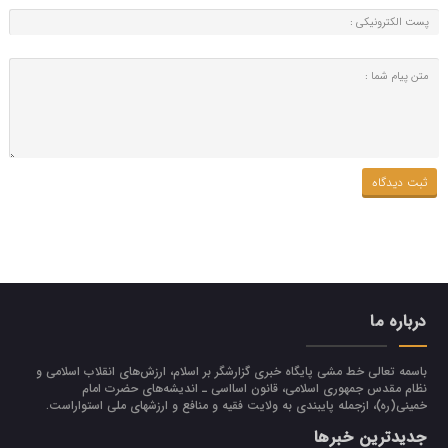
درباره ما
باسمه تعالی خط مشی پایگاه خبری گزارشگر بر اسلام، ارزش‌هاي انقلاب اسلامي و
نظام مقدس جمهوري اسلامي، قانون اسااسی ـ انديشه‌هاي حضرت امام
خميني(ره)، ازجمله پایبندی به ولايت فقيه و منافع و ارزشهاي ملي استواراست.
جدیدترین خبرها