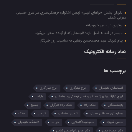
داوران بخش «نواهای آیینی» نهمین اشکواره فرهنگی‌هنری سراسری حسینی
معرفی شدند
اوکراین در مسیر خاورمیانه
بابلسر در آستانه فصل تازه؛ کارنامه‌ای که از آینده سخن می‌گوید
پیام تبریک سید محمدحسن رضایی به مناسبت روز خبرنگار
نماد رسانه الکترونیک
برچسب ها
استانداری مازندران
ایرج نیازآذری
ایرج نیاز آذری
ایرج نیازآذری/ روزنامه نگار و فعال فرهنگی و اجتماعی
بابلسر
بازنشستگان
بانک رفاه
بانک رفاه کارگران
بسیح
بیمارستان مصطفی خمینی
تامین اجتماعی
ترامپ
جنگ
حسن شیرزاد
حمیدرضاآقاملایی
خواب
دانشگاه مازندران
دکتراحمدفاطمی
دکتر هادی ابراهیمی کیاپی