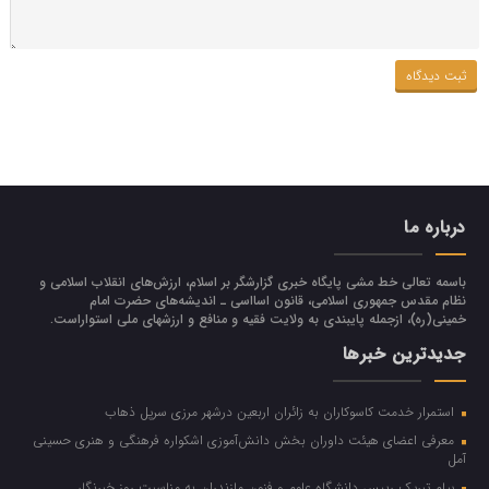
درباره ما
باسمه تعالی خط مشی پایگاه خبری گزارشگر بر اسلام، ارزش‌هاي انقلاب اسلامي و
نظام مقدس جمهوري اسلامي، قانون اسااسی ـ انديشه‌هاي حضرت امام
خميني(ره)، ازجمله پایبندی به ولايت فقيه و منافع و ارزشهاي ملي استواراست.
جدیدترین خبرها
استمرار خدمت کاسوکاران به زائران اربعین درشهر مرزی سرپل ذهاب
معرفی اعضای هیئت داوران بخش دانش‌آموزی اشکواره فرهنگی و هنری حسینی
آمل
پیام تبریک رییس دانشگاه علوم و فنون مازندران به مناسبت روز خبرنگار