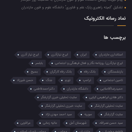
تشکیل “کمیته راهبری پارک علم و فناوری” دانشگاه علوم و فنون مازندران
نماد رسانه الکترونیک
برچسب ها
استانداری مازندران
ایران
ایرج نیازآذری
ایرج نیاز آذری
ایرج نیازآذری/ روزنامه نگار و فعال فرهنگی و اجتماعی
بابلسر
بازنشستگان
بانک رفاه
بانک رفاه کارگران
بسیح
تامین اجتماعی
ترامپ
تورم
جنگ
حسن شیرزاد
حمیدرضاآقاملایی
دانشگاه مازندران
دکتراحمدفاطمی
دکتر هادی ابراهیمی کیاپی
سایت تحلیلی خبری گزارشگر
سایت تحلیلی گزارشگر
سایت خبرری تحلیلی گزارشگر
سایت گزارشگر
سوریه
سید احمد مهدی نژاد
سید حسن نصرالله،
شهرستان آمل
عالیه زمانی
عراقچی
فاطمه مهاجرانی
مازندران
مجلس
مجلس شورای اسلامی