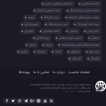
دکتراحمدفاطمی
دکتر هادی ابراهیمی کیاپی
سایت تحلیلی خبری گزارشگر
سایت تحلیلی گزارشگر
سایت خبرری تحلیلی گزارشگر
سایت گزارشگر
سوریه
سید احمد مهدی نژاد
سید حسن نصرالله،
شهرستان آمل
عالیه زمانی
عراقچی
فاطمه مهاجرانی
مازندران
مجلس
مجلس شورای اسلامی
مردم انقلابی
موسسه فرهنگی هنری چشمه توسعه
ورزش
ورزشی
وزیر علوم
پزشکیان
کاراته
کزارشگر
گزارش
گزارشگر
گزارشگر،
صفحه نخست
درباره ما
تماس با ما
پیوندها
تمام حقوق این وب سایت برای وب سایت گزارشگر محفوظ است.
نشر مطالب با ذکر نام وب سایت گزارشگر بلامانع است.
طراحی سایت :
سایت پویا