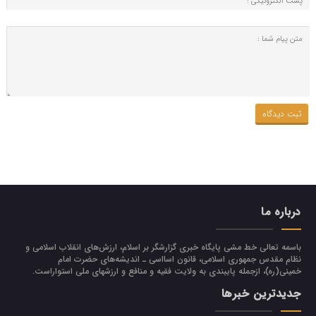
درباره ما
باسمه تعالی خط مشی پایگاه خبری گزارشگر بر اسلام، ارزش‌هاي انقلاب اسلامي و
نظام مقدس جمهوري اسلامي، قانون اسااسی ـ انديشه‌هاي حضرت امام
خميني(ره)، ازجمله پایبندی به ولايت فقيه و منافع و ارزشهاي ملي استواراست.
جدیدترین خبرها