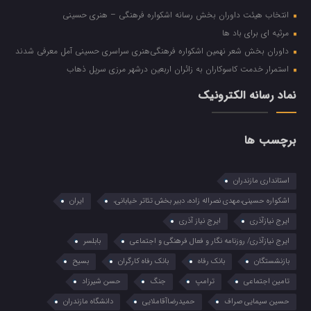
انتخاب هیئت داوران بخش رسانه اشکواره فرهنگی‌ – هنری حسینی
مرثیه ای برای باد ها
داوران بخش شعر نهمین اشکواره فرهنگی‌هنری سراسری حسینی آمل معرفی شدند
استمرار خدمت کاسوکاران به زائران اربعین درشهر مرزی سرپل ذهاب
نماد رسانه الکترونیک
برچسب ها
استانداری مازندران
اشکواره حسینی،مهدی نصراله زاده، دبیر بخش تئاتر خیابانی،
ایران
ایرج نیازآذری
ایرج نیاز آذری
ایرج نیازآذری/ روزنامه نگار و فعال فرهنگی و اجتماعی
بابلسر
بازنشستگان
بانک رفاه
بانک رفاه کارگران
بسیح
تامین اجتماعی
ترامپ
جنگ
حسن شیرزاد
حسین سیمایی صراف
حمیدرضاآقاملایی
دانشگاه مازندران