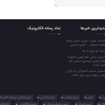
یدترین خبرها
نماد رسانه الکترونیک
نتخاب هیئت داوران بخش رسانه
کواره فرهنگی‌ – هنری حسینی
رثیه ای برای باد ها
اوران بخش شعر نهمین اشکواره
هنگی‌هنری سراسری حسینی آمل
رفی شدند
ستمرار خدمت کاسوکاران به زائران
بعین درشهر مرزی سرپل ذهاب
ی،
ایران
ایرج نیازآذری
ایرج نیاز آذری
ایرج نیازآذری/ روزنامه نگار و 
گ
حسن شیرزاد
حسین سیمایی صراف
حمیدرضاآقاملایی
دانشگاه م