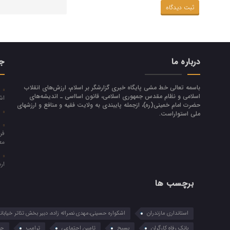
درباره ما
جد
باسمه تعالی خط مشی پایگاه خبری گزارشگر بر اسلام، ارزش‌هاي انقلاب
ا
اسلامي و نظام مقدس جمهوري اسلامي، قانون اسااسی ـ انديشه‌هاي
اش
حضرت امام خميني(ره)، ازجمله پایبندی به ولايت فقيه و منافع و ارزشهاي
م
ملي استواراست.
د
فر
مع
ا
ار
برچسب ها
استانداری مازندران
اشکواره حسینی،مهدی نصراله زاده، دبیر بخش تئاتر خیابان
بانک رفاه کارگران
بسیح
تامین اجتماعی
ترامپ
جن