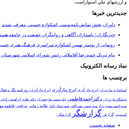
و ارزشهاي ملي استواراست.
جدیدترین خبرها
داوران بخش نمایش‌نامه‌نویسی اشکواره حسینی معرفی شدند
خبرنگاران؛ پاسداران آگاهی و روایتگران حقیقت در جامعه هستن
رونمایی از پوستر نهمین اشکواره سراسری فرهنگی‌هنری حسی
پیام تبریک حمیدرضا آقاملائی رئیس شورای اسلامی شهرستان گ
نماد رسانه الکترونیک
برچسب ها
ایرج نیازآذری
ایرج نیاز آذری
ایرج نیازآذری/ روزنامه نگار و فع
استانداری مازندران
دکتراحمدفاطمی
دکتر هادی ابراهیمی کیاپی
دانشگاه مازندران،
دکترمحمدرضا جعفریان
عالیه زمانی
فاطمه مه
سید احمد مهدی نژاد
سید حسن نصرالله،
شهرستان آمل
عراقچی
گزارشگر
گزارش
گزارشگر،
کمیسیون
صفحه نخست