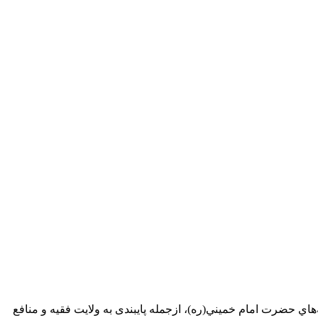
ي حضرت امام خميني(ره)، ازجمله پایبندی به ولايت فقيه و منافع