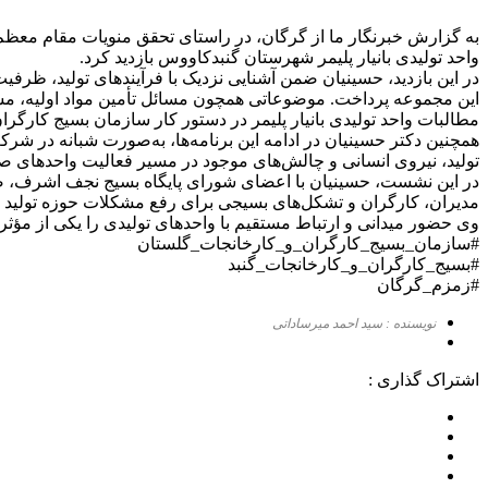
به گزارش خبرنگار ما از گرگان، در راستای تحقق منویات مقام معظم
واحد تولیدی بانیار پلیمر شهرستان گنبدکاووس بازدید کرد.
در این بازدید، حسینیان ضمن آشنایی نزدیک با فرآیندهای تولید، ظرفی
این مجموعه پرداخت. موضوعاتی همچون مسائل تأمین مواد اولیه، مشکلا
مطالبات واحد تولیدی بانیار پلیمر در دستور کار سازمان بسیج کارگر
همچنین دکتر حسینیان در ادامه این برنامه‌ها، به‌صورت شبانه در
تولید، نیروی انسانی و چالش‌های موجود در مسیر فعالیت واحدهای ص
در این نشست، حسینیان با اعضای شورای پایگاه بسیج نجف اشرف، ضم
مدیران، کارگران و تشکل‌های بسیجی برای رفع مشکلات حوزه تولید تأ
وی حضور میدانی و ارتباط مستقیم با واحدهای تولیدی را یکی از مؤثرتر
#سازمان_بسیج_کارگران_و_کارخانجات_گلستان
#بسیج_کارگران_و_کارخانجات_گنبد
#زمزم_گرگان
نویسنده : سید احمد میرساداتی
اشتراک گذاری :