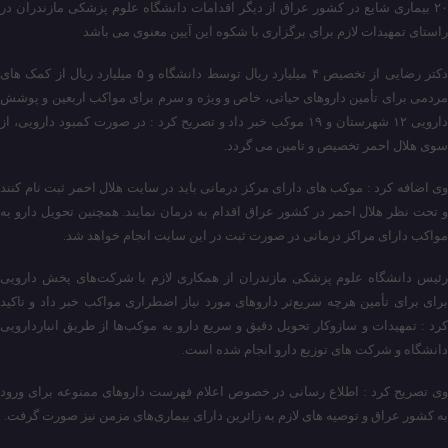
۲۰ بیماری شایع در کشور عراق از دیگر اقدامات دانشگاه علوم پزشکی مازندران در
راستای تمهیدات لازم برای برگزاری با شکوه این آیین معنوی می باشد
دکتر رضایی از تخصیص ۴ میلیارد ریال توسط دانشگاه و ۵ میلیارد ریال از کمک های
مردمی برای تأمین داروهای حیاتی، خاص و ویژه و سرم برای مواکب اربعین و پوشش
دارویی ۱۲ شهرستان و ۱۹ موکب خبر داد و تصریح کرد : در صورت کمبود دارویی، از
سوی هلال احمر تخصیص و تامین می گردد.
وی اضافه کرد : موکب های دارای مرکز درمانی باید در سایت هلال احمر ثبت نام کنند
و تحت نظر هلال احمر در کشور عراق اقدام به درمان نمایند. همچنین تحویل دارو به
مواکب دارای مراکز درمانی در صورت ثبت در این سایت انجام خواهد شد.
رئیس دانشگاه علوم پزشکی مازندران از همکاری لازم با شرکت‌های پخش دارویی
برای برای تأمین هرچه سریع‌تر داروهای مورد نیاز اضطراری مواکب خبر داد و تاکید
کرد : تمهیدات و سازوکار تحویل دقیق و سریع دارو به موکب‌ها از طریق انباردارویی
دانشگاه و شرکت های توزیع دارو انجام شده است.
وی تصریح کرد : اطلاع رسانی در خصوص اعلام فهرست داروهای ممنوعه برای ورود
به کشور عراق و توصیه های لازم به زائرین دارای بیماری‌های مزمن نیز صورت گرفت.