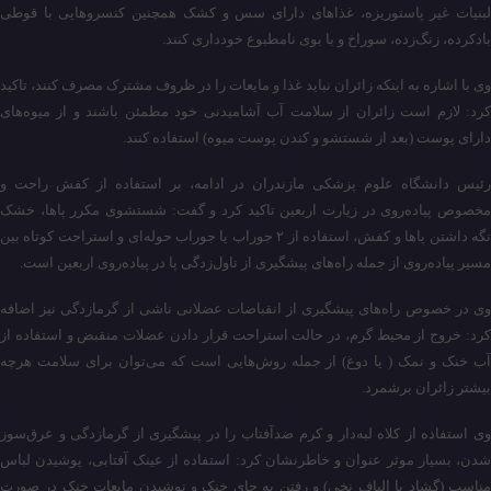
لبنیات غیر پاستوریزه، غذاهای دارای سس و کشک همچنین کنسروهایی با قوطی
بادکرده، زنگ‌زده، سوراخ و با بوی نامطبوع خودداری کنند.
وی با اشاره به اینکه زائران نباید غذا و مایعات را در ظروف مشترک مصرف کنند، تاکید
کرد: لازم است زائران از سلامت آب آشامیدنی خود مطمئن باشند و از میوه‌های
دارای پوست (بعد از شستشو و کندن پوست میوه) استفاده کنند.
رئیس دانشگاه علوم پزشکی مازندران در ادامه، بر استفاده از کفش راحت و
مخصوص پیاده‌روی در زیارت اربعین تاکید کرد و گفت: شستشوی مکرر پاها، خشک
نگه داشتن پاها و کفش، استفاده از ۲ جوراب یا جوراب حوله‌ای و استراحت کوتاه بین
مسیر پیاده‌روی از جمله راه‌های پیشگیری از تاول‌زدگی پا در پیاده‌روی اربعین است.
وی در خصوص راه‌های پیشگیری از انقباضات عضلانی ناشی از گرمازدگی نیز اضافه
کرد: خروج از محیط گرم، در حالت استراحت قرار دادن عضلات منقبض و استفاده از
آب خنک و نمک ( یا دوغ) از جمله روش‌هایی است که می‌توان برای سلامت هرچه
بیشتر زائران برشمرد.
وی استفاده از کلاه لبه‌دار و کرم ضدآفتاب را در پیشگیری از گرمازدگی و عرق‌سوز
شدن، بسیار موثر عنوان و خاطرنشان کرد: استفاده از عینک آفتابی، پوشیدن لباس
مناسب (گشاد با الیاف نخی) و رفتن به جای خنک و نوشیدن مایعات خنک در صورت