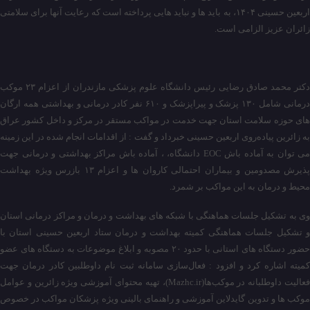
اربعین حسینی ۱۴۰۴، به باید ها و نباید هایی پرداخته است که رعایت آنها برای سلامتی
زائران عزیز الزامی است.
دکتر محمد صادق رضایی رئیس دانشگاه علوم پزشکی مازندران از اعزام ۲۳ موکب
درمانی شامل ۱۳۰ پزشک و پیراپزشک و ۶۱۰ نفر کادر درمانی و بهداشتی همه ارگان
های حوزه سلامت استان جهت خدمت در مواکب مستقر در مرکز و داخل کشور عراق
به زائرین پیاده‌روی اربعین حسینی خبرداد و گفت : از اقدامات انجام شده در این زمینه
می توان به آماده باش EOC دانشگاه، ، آماده باش مراکز بهداشتی و درمانی جهت
پذیرش مصدومین و بیماران احتمالی کاروان ها و اعزام ۱۳ بازرس ویژه بهداشت
محیط و درمان به این مواکب بر شمرد.
وی به تشکیل جلسات هماهنگی با شبکه های بهداشت و درمان و مراکز درمانی استان
و تشکیل جلسات هماهنگی کمیته بهداشت و درمان ستاد اربعین حسینی استان با
حضور دستگاه های استانی با حدود ۲۰ مصوبه و ابلاغ موضوعات به دستگاه های عضو
کمیته اشاره کرد و افزود : فعال‌سازی سامانه ثبت نام داوطلبین کادر درمان جهت
فعالیت داوطلبانه در موکب‌ها(Mazhc.ir)، تهیه محتوای آموزشی ویژه زائرین و عوامل
موکب ها و تدوین گایدلاین آموزشی و راهنمای بالینی ویژه پزشکان مواکب در خصوص