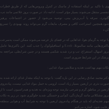
وی با تاکید بر اینکه استفاده از ماسک در کنترل ویروس‌هایی که از طریق قطرات
تنفسی منتقل می‌شوند بسیار مؤثر است، ادامه داد: در صورت بروز علائمی مانند تب،
گلودرد، سرفه یا آب‌ریزش بینی، توصیه می‌شود از حضور در اجتماعات پرهیز
شود.همچنین استراحت کافی و مصرف مایعات گرم می‌تواند روند بهبودی را تسریع
کن.د
با توجه به گرمای هوا، غذاهایی که در فضای باز عرضه می‌شوند ممکن است به‌سرعت
باکتری‌هایی مانند سالمونلا، E.coli و استافیلوکوک را جذب کنند. این باکتری‌ها عامل
بروز اسهال، استفراغ، تب و درد شدید شکمی هستند و در چنین شرایطی، مراجعه به
پزشک در این شرایط ضروری است.
نکات مهم بهداشت تغذیه و سلامتی مواد غذایی :
دکتر محمد صادق رضایی در این باره گفت: با توجه به اینکه مقدار غذای ارائه شده به
صورت نذری در اربعین بسیار زیاد است، لزومی به حمل مواد غذایی نیست، پیاده‌روی
اربعین در مناطق گرم و شرجی نیازمند توجه ویژه‌ای به تغذیه و هیدراسیون است تا از
بروز مشکلاتی مانند گرمازدگی، کم‌آبی و خستگی شدید جلوگیری شود. در زیر به نکات
مهم تغذیه‌ای که باید در هنگام پیاده‌روی اربعین با توجه به شرایط آب و هوایی منطقه
رعایت شود، اشاره می‌کنم: