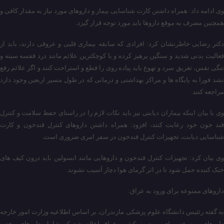
وی ادامه داد: همراه داشتن کارت شناسایی بیمار و داروهای مورد نیاز به مقدار کافی و
همچنین مصرف به موقع داروها باید مورد توجه قرار گیرد.
دکتر رضایی خاطرنشان کرد: افرادی که سابقه بیماری قلبی و عروقی دارند، باید از
فعالیت بدنی شدید و سنگین پرهیز کرده و با کوچکترین علائم مانند درد قفسه سینه و
تنگی نفس، تعریق سرد و تهوع باید پیاده روی را قطع و استراحت کنند و اگر علائم رفع
نشد فورا به پایگاه ها و مراکز بهداشتی و درمانی که در طول مسیر اربعین وجود دارد
مراجعه کنند.
وی با بیان اینکه بیماران دیابتی نیز باید نکات لازم را در راستای حفظ سلامت و کنترل
قند خون خود رعایت کنند، افزود: همراه داشتن داروهای کنترل قندخون و کارت
شناسایی دیابت، تجهیزات کنترل قندخون در سفر امری ضروری است.
وی بیان کرد: تجهیزات کنترل قندخون و داروهایی مانند انسولین باید درون کیف های
خنک کننده حمل شود تا در اثر گرمای هوا دچار آسیب نشوند.
داروهای ممنوعه برای ورود به عراق:
به گفته رئئیس دانشگاه علوم پزشکی مازندران، بر اساس اطلاعیه وزارت امور خارجه
داروهای ممنوعه برای ورود به کشور عراق اعلام شد که شامل داروهای مخدر،