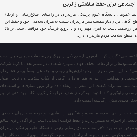
بط عمومی دانشگاه علوم پزشکی مازندران در راستای اطلاع‌رسانی و ارتقاء
 آگاهی مردم دیار همیشه‌سبز مازندران نسبت به میزان سلامتی خود و حفظ این
ر ارزشمند دست به امری مهم زده و با ترویج فرهنگ خود مراقبتی سعی بر بالا
ن سطح سلامت مردم مازندران دارد.
اختصاصی / گزارشگر : پیاده‌روی اربعین یکی از بزرگ‌ترین تجمعات مذهبی جهان است
که میلیون‌ها زائر از نقاط مختلف جهان، به‌ویژه شیعیان، در مسیر نجف تا کربلا شرکت
می‌کنند. این سفر معنوی، با وجود ارزش‌های روحی و اجتماعی، بعضاً برخی فشارهای
جسمی و بهداشتی را نیز به همراه دارد. آگاهی از نکات سلامت و رعایت اصول
بهداشتی می‌تواند کیفیت این سفر را ارتقاء داده و از بروز بیماری‌ها و آسیب‌های
جسمی جلوگیری کند.با توجه به گرمای شدید هوا به کار گیری نکات بهداشتی در این
سفر معنوی بیش از گذشته اهمیت دارد.
مراقبت از بدن، تغذیه مناسب، پیشگیری از بیماری‌ها و توجه به نیازهای جسمی،
بخشی از احترام به مسیر زیارت و حفظ کرامت انسانی است. زائر آگاه، زائری سالم
و موفق خواهد بود. دکتر محمد صادق رضایی رئیس دانشگاه علوم پزشکی مازندران
در گفت و گویی، ضمن تشریح اهم اقدامات صورت گرفته از سوی این دانشگاه برای