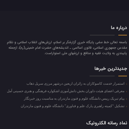
درباره ما
باسمه تعالی خط مشی پایگاه خبری گزارشگر بر اسلام، ارزش‌هاي انقلاب اسلامي و نظام
مقدس جمهوري اسلامي، قانون اسااسی ـ انديشه‌هاي حضرت امام خميني(ره)، ازجمله
پایبندی به ولايت فقيه و منافع و ارزشهاي ملي استواراست.
جدیدترین خبرها
استمرار خدمت کاسوکاران به زائران اربعین درشهر مرزی سرپل ذهاب
معرفی اعضای هیئت داوران بخش دانش‌آموزی اشکواره فرهنگی و هنری حسینی آمل
پیام تبریک رییس دانشگاه علوم و فنون مازندران به مناسبت روز خبرنگار
تشکیل “کمیته راهبری پارک علم و فناوری” دانشگاه علوم و فنون مازندران
نماد رسانه الکترونیک