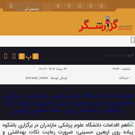
پ
گروه :
دسته‌بندی نشده
شناسه :
3613
۲۴ مرداد ۱۴۰۴ - ۱۷:۰۷
۰
دیدگاه
ارسال توسط :
shirzad_news
اهم اقدامات دانشگاه علوم پزشکی مازندران در برگزاری
باشکوه پیاده روی اربعین حسینی؛ ضرورت رعایت نکات
بهداشتی و اجتماعی برای حفظ سلامتی زائرین