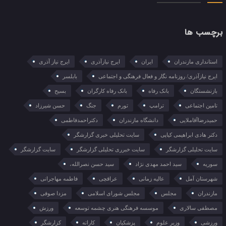
برچسب ها
استانداری مازندران
ایران
ایرج نیازآذری
ایرج نیاز آذری
ایرج نیازآذری/ روزنامه نگار و فعال فرهنگی و اجتماعی
بابلسر
بازنشستگان
بانک رفاه
بانک رفاه کارگران
بسیح
تامین اجتماعی
ترامپ
تورم
جنگ
حسن شیرزاد
حمیدرضاآقاملایی
دانشگاه مازندران
دکتراحمدفاطمی
دکتر هادی ابراهیمی کیاپی
سایت تحلیلی خبری گزارشگر
سایت تحلیلی گزارشگر
سایت خبرری تحلیلی گزارشگر
سایت گزارشگر
سوریه
سید احمد مهدی نژاد
سید حسن نصرالله،
شهرستان آمل
عالیه زمانی
عراقچی
فاطمه مهاجرانی
مازندران
مجلس
مجلس شورای اسلامی
مزدا صوفی
مصطفی سالاری
موسسه فرهنگی هنری چشمه توسعه
ورزش
ورزشی
وزیر علوم
پزشکیان
کاراته
کزارشگر