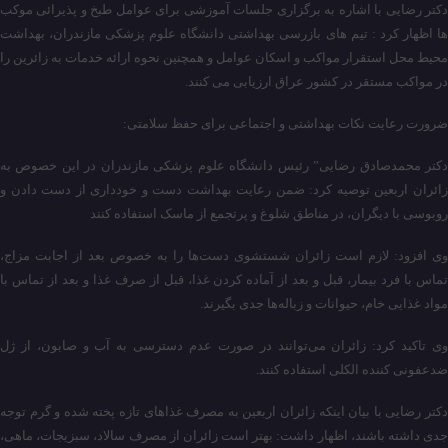
دکتر رضایی با اشاره به برگزاری جلسات آموزشی برای عوامل طبخ و پذیرائی موکب
ها اظهار کرد : تیم های بازرسی بهداشتی دانشگاه علوم پزشکی مازندران، بهداشت
محیط محل استقرار مواکب و اسکان عوامل و همچنین نحوه ارائه خدمات به زائرین را
در مواکب مستقر در کشور عراق ارزیابی می کنند.
ضرورت رعایت نکات بهداشتی و اجتماعی برای حفظ سلامتی:
دکتر محمدصادق رضایی” رئیس دانشگاه علوم پزشکی مازندران در این خصوص به
زائران اربعین توصیه کرد: ضمن رعایت بهداشت دست و خودداری از دست دادن و
روبوسی با دیگران، در مناطق شلوغ و پرتجمع از ماسک استفاده کنند
وی افزود: لازم است زائران شستشوی دست‌ها را به خصوص بعد از اجابت مزاج،
تماس با فرد بیمار، قبل و بعد از آماده کردن غذا، قبل از صرف غذا و بعد از تماس با
مواد غذایی خام، حیوانات و زباله‌ها جدی بگیرند.
وی تاکید کرد: زائران می‌توانند در صورت عدم دسترسی به آب و صابون، از ژل
ضدعفونی کننده الکلی استفاده کنند.
دکتر رضایی با بیان اینکه زائران اربعین به مصرف غذاهای تازه پخته شده و گرم توجه
جدی داشته باشند، اظهار داشت: بهتر است زائران از مصرف سالاد، سبزیجات، ماهی،