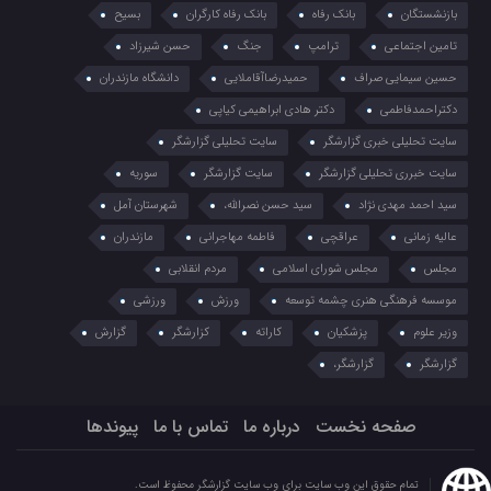
بازنشستگان
بانک رفاه
بانک رفاه کارگران
بسیح
تامین اجتماعی
ترامپ
جنگ
حسن شیرزاد
حسین سیمایی صراف
حمیدرضاآقاملایی
دانشگاه مازندران
دکتراحمدفاطمی
دکتر هادی ابراهیمی کیاپی
سایت تحلیلی خبری گزارشگر
سایت تحلیلی گزارشگر
سایت خبرری تحلیلی گزارشگر
سایت گزارشگر
سوریه
سید احمد مهدی نژاد
سید حسن نصرالله،
شهرستان آمل
عالیه زمانی
عراقچی
فاطمه مهاجرانی
مازندران
مجلس
مجلس شورای اسلامی
مردم انقلابی
موسسه فرهنگی هنری چشمه توسعه
ورزش
ورزشی
وزیر علوم
پزشکیان
کاراته
کزارشگر
گزارش
گزارشگر
گزارشگر،
صفحه نخست
درباره ما
تماس با ما
پیوندها
تمام حقوق این وب سایت برای وب سایت گزارشگر محفوظ است.