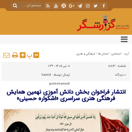
پ
گروه :
اجتماعی
/
استان ها
/
فرهنگی و هنری
شناسه :
8813
۰۱ تیر ۱۴۰۵ - ۱:۳۹
۰
دیدگاه
ارسال توسط :
hamid
golmohamadi
انتشار فراخوان بخش دانش آموزی نهمین همایش
فرهنگی هنری سراسری «اشکواره حسینی»