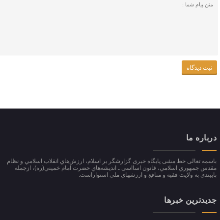
درباره ما
باسمه تعالی خط مشی پایگاه خبری گزارشگر بر اسلام، ارزش‌هاي انقلاب اسلامي و نظام
مقدس جمهوري اسلامي، قانون اسااسی ـ انديشه‌هاي حضرت امام خميني(ره)، ازجمله
پایبندی به ولايت فقيه و منافع و ارزشهاي ملي استواراست.
جدیدترین خبرها