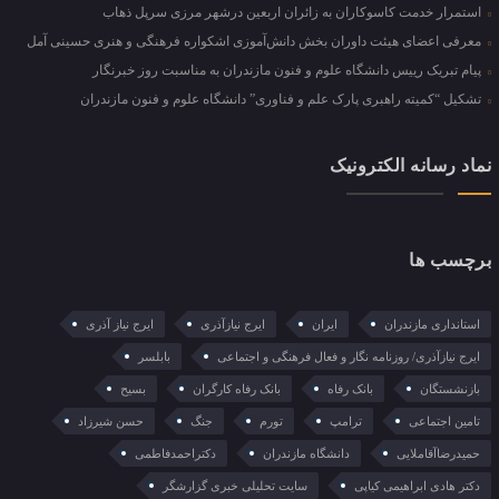
استمرار خدمت کاسوکاران به زائران اربعین درشهر مرزی سرپل ذهاب
معرفی اعضای هیئت داوران بخش دانش‌آموزی اشکواره فرهنگی و هنری حسینی آمل
پیام تبریک رییس دانشگاه علوم و فنون مازندران به مناسبت روز خبرنگار
تشکیل “کمیته راهبری پارک علم و فناوری” دانشگاه علوم و فنون مازندران
نماد رسانه الکترونیک
برچسب ها
استانداری مازندران
ایران
ایرج نیازآذری
ایرج نیاز آذری
ایرج نیازآذری/ روزنامه نگار و فعال فرهنگی و اجتماعی
بابلسر
بازنشستگان
بانک رفاه
بانک رفاه کارگران
بسیح
تامین اجتماعی
ترامپ
تورم
جنگ
حسن شیرزاد
حمیدرضاآقاملایی
دانشگاه مازندران
دکتراحمدفاطمی
دکتر هادی ابراهیمی کیاپی
سایت تحلیلی خبری گزارشگر