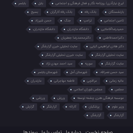
ایرج نیازآذری/ روزنامه نگار و فعال فرهنگی و اجتماعی
بابل
بابلسر
بازنشستگان
بانک رفاه
بانک رفاه کارگران
بسیح
تامین اجتماعی
ترامپ
جنگ
حسن شیرزاد
حمیدرضاآقاملایی
دانشگاه مازندران
دانشگاه مازندران،
دکتراحمدفاطمی
دکترمحمدرضا جعفریان
دکتر هادی ابراهیمی کیاپی
سایت تحلیلی خبری گزارشگر
سایت تحلیلی گزارشگر
سایت خبرری تحلیلی گزارشگر
سایت گزارشگر
سوریه
سید احمد مهدی نژاد
سید حسن نصرالله،
شهرستان آمل
شهرستان بابلسر
عالیه زمانی
عراقچی
فاطمه مهاجرانی
مازندران
مجلس
مجلس شورای اسلامی
موسسه فرهنگی هنری چشمه توسعه
ورزش
ورزشی
وزیر علوم
پزشکیان
کاراته
کزارشگر
گزارش
گزارشگر
گزارشگر،
صفحه نخست
درباره ما
تماس با ما
پیوندها