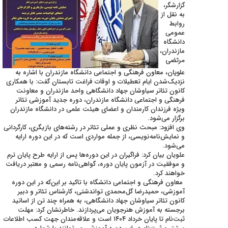
گزارشگر،
به نقل از
روابط
عمومی
دانشگاه
مازندران،
مرتضی
علویان،
معاون فرهنگی و اجتماعی دانشگاه مازندران با اشاره به
نزدیک‌شدن ایام تعطیلات و اوقات فراغت تابستان گفت: با همکاری
کانون تئاتر سیاوشان جهاد دانشگاهی واحد مازندران و معاونت
فرهنگی و اجتماعی دانشگاه مازندران، دوره جدید آموزشی تئاتر
ویژه فرزندان کارمندان و اعضای هیئت علمی در دانشگاه مازندران
برگزار می‌شود.
وی افزود: مبحث نظری و عملی تئاتر در رشته‌های بازیگری، کارگردانی
و نمایش‌نامه‌نویسی، از جمله مواردی است که در این دوره ارایه
می‌شود.
علویان بیان کرد: فراگیران در این دوره‌ها پس از ارایه طرح پایان ترم
و موفقیت در آزمون پایان دوره، گواهی‌نامه رسمی و معتبر دریافت
خواهند کرد.
معاون فرهنگی و اجتماعی دانشگاه با تاکید بر این‌که در این دوره
آموزشی، حمیدرضا گل‌محمدی تواندشتی، کارشناس تئاتر و دبیر
کانون تئاتر سیاوشان جهاد دانشگاهی، به همراه چند تن از اساتید
برجسته به آموزش هنرجویان می‌پردازند. خاطرنشان کرد: مهلت
ثبت‌نام تا پایان خرداد ۱۴۰۴ است و علاقه‌مندان جهت کسب اطلاعات