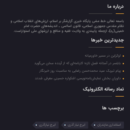
درباره ما
باسمه تعالی خط مشی پایگاه خبری گزارشگر بر اسلام، ارزش‌هاي انقلاب اسلامي و
نظام مقدس جمهوري اسلامي، قانون اسااسی ـ انديشه‌هاي حضرت امام
خميني(ره)، ازجمله پایبندی به ولايت فقيه و منافع و ارزشهاي ملي استواراست.
جدیدترین خبرها
اوکراین در مسیر خاورمیانه
بابلسر در آستانه فصل تازه؛ کارنامه‌ای که از آینده سخن می‌گوید
پیام تبریک سید محمدحسن رضایی به مناسبت روز خبرنگار
داوران بخش نمایش‌نامه‌نویسی اشکواره حسینی معرفی شدند
نماد رسانه الکترونیک
برچسب ها
استانداری مازندران
ایرج نیاز آذری
ایرج نیازآذری