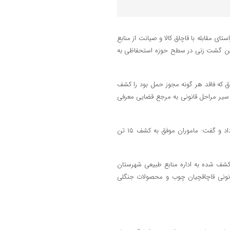
ی مقابله با قاچاق کالا و صیانت از منابع
 حین گشت زنی در سطح حوزه استحفاظی به
 انتظامی در بازرسی از کامیون، ۲۰ تن چوب قاچاق که فاقد هر گونه مجوز حمل بود را کشف
ی سیر مراحل قانونی به مرجع قضایی معرفی
سرهنگ عزیزی از بازداشت عاملان برداشت غیر مجاز ماسه از سواحل خبر داد و گفت: ماموران موفق به کشف ۱۵ تن
 کشف شده به اداره منابع طبیعی شهرستان
انونی قاچاقچیان چوب و محصولات جنگلی