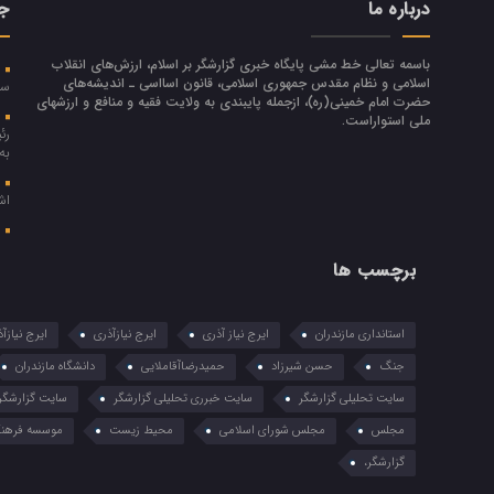
درباره ما
جد
باسمه تعالی خط مشی پایگاه خبری گزارشگر بر اسلام، ارزش‌هاي انقلاب
ر
اسلامي و نظام مقدس جمهوري اسلامي، قانون اسااسی ـ انديشه‌هاي
سر
حضرت امام خميني(ره)، ازجمله پایبندی به ولايت فقيه و منافع و ارزشهاي
پ
ملي استواراست.
رئ
به
ا
اش
م
برچسب ها
استانداری مازندران
ایرج نیاز آذری
ایرج نیازآذری
ایرج نیازآ
جنگ
حسن شیرزاد
حمیدرضاآقاملایی
دانشگاه مازندران
سایت تحلیلی گزارشگر
سایت خبرری تحلیلی گزارشگر
سایت گزارشگر
مجلس
مجلس شورای اسلامی
محیط زیست
موسسه فرهنگ
گزارشگر،