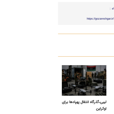
ه :
https://gozareshgar.i
لیبی،گذرگاه انتقال پهپادها برای
اوکراین