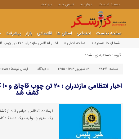
صفحه نخست
درباره ما
تماس با ما
پیوندها
صفحه نخست
اجتماعی
استان ها
اقتصادی
بازار
پیشرفت
ج
شما اینجا هستید »
صفحه اصلی »
اخبار انتظامی مازندران ؛ ۲۰ تن چوب قاچاق و ۱۰ کیلو مواد مخدر در مازندران کشف شد
گروه :
دسته‌بندی نشده
شناسه :
3847
۰۳ شهریور ۱۴۰۴ - ۲۲:۱۵
۰
دیدگاه
ارسال توسط :
_news
اخب
کشف شد
یک متهم و توقیف یک دستگاه کامی