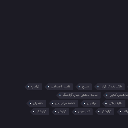
بانک رفاه کارگران
بسیح
تامین اجتماعی
ترامپ
براهیمی کیاپی
سایت تحلیلی خبری گزارشگر
عالیه زمانی
عراقچی
فاطمه مهاجرانی
مازندران
اته
کزارشگر
کمیسیون
گزارش
گزارشگر