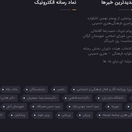
یدترین خبرها
نماد رسانه الکترونیک
ونمایی از پوستر نهمین اشکواره
اسری فرهنگی‌هنری حسینی
یام تبریک حمیدرضا آقاملائی
یس شورای اسلامی شهرستان گرگان
‌مناسبت روز خبرنگار
نتخاب هیئت داوران بخش رسانه
کواره فرهنگی‌ – هنری حسینی
رثیه ای برای باد ها
ذری/ روزنامه نگار و فعال فرهنگی و اجتماعی
بابلسر
بازنشستگان
بانک رفاه
دانشگاه مازندران،
دکتراحمدفاطمی
دکترمحمدرضا جعفریان
دکتر هادی ا
سوریه
سید احمد مهدی نژاد
سید حسن نصرالله،
شهرستان آمل
ی هنری چشمه توسعه
ورزش
ورزشی
وزیر علوم
پزشکیان
کار