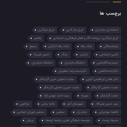
برچسب ها
استانداری مازندران
ایرج نیاز آذری
ایرج نیازآذری
ایرج نیازآذری/ روزنامه نگار و فعال فرهنگی و اجتماعی
بابلسر
بازنشستگان
بانک رفاه
بانک رفاه کارگران
بسیح
تامین اجتماعی
ترامپ
جنگ
حسن شیرزاد
حمیدرضاآقاملایی
دانشگاه مازندران
دانشگاه مازندران،
دکتراحمدفاطمی
دکترمحمدرضا جعفریان
دکتر هادی ابراهیمی کیاپی
سایت تحلیلی خبری گزارشگر
سایت تحلیلی گزارشگر
سایت خبرری تحلیلی گزارشگر
سایت گزارشگر
سوریه
سید احمد مهدی نژاد
سید حسن نصرالله،
شهرستان آمل
عالیه زمانی
عراقچی
فاطمه مهاجرانی
مازندران
مجلس
مجلس شورای اسلامی
محیط زیست
موسسه فرهنگی هنری چشمه توسعه
ورزش