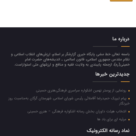
درباره ما
باسمه تعالی خط مشی پایگاه خبری گزارشگر بر اسلام، ارزش‌هاي انقلاب اسلامي و
نظام مقدس جمهوري اسلامي، قانون اسااسی ـ انديشه‌هاي حضرت امام
خميني(ره)، ازجمله پایبندی به ولايت فقيه و منافع و ارزشهاي ملي استواراست.
جدیدترین خبرها
رونمایی از پوستر نهمین اشکواره سراسری فرهنگی‌هنری حسینی
پیام تبریک حمیدرضا آقاملائی رئیس شورای اسلامی شهرستان گرگان به‌مناسبت روز
خبرنگار
انتخاب هیئت داوران بخش رسانه اشکواره فرهنگی‌ – هنری حسینی
مرثیه ای برای باد ها
نماد رسانه الکترونیک