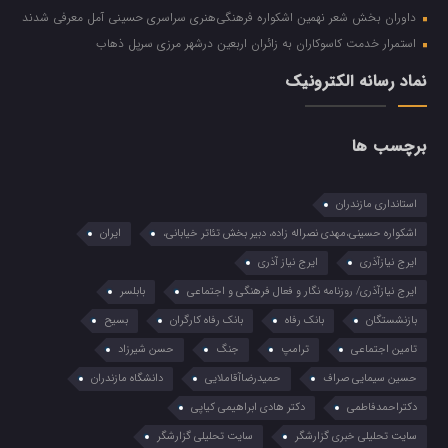
داوران بخش شعر نهمین اشکواره فرهنگی‌هنری سراسری حسینی آمل معرفی شدند
استمرار خدمت کاسوکاران به زائران اربعین درشهر مرزی سرپل ذهاب
نماد رسانه الکترونیک
برچسب ها
استانداری مازندران
اشکواره حسینی،مهدی نصراله زاده، دبیر بخش تئاتر خیابانی،
ایران
ایرج نیازآذری
ایرج نیاز آذری
ایرج نیازآذری/ روزنامه نگار و فعال فرهنگی و اجتماعی
بابلسر
بازنشستگان
بانک رفاه
بانک رفاه کارگران
بسیح
تامین اجتماعی
ترامپ
جنگ
حسن شیرزاد
حسین سیمایی صراف
حمیدرضاآقاملایی
دانشگاه مازندران
دکتراحمدفاطمی
دکتر هادی ابراهیمی کیاپی
سایت تحلیلی خبری گزارشگر
سایت تحلیلی گزارشگر