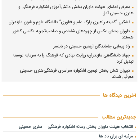
معرفی اعضای هیئت داوران بخش دانش‌آموزی اشکواره فرهنگی و
هنری حسینی آمل
تشکیل “کمیته راهبری پارک علم و فناوری” دانشگاه علوم و فنون مازندران
داوران بخش عکس از چهره‌های شاخص و صاحب‌تجربه عکاسی کشور
هستند
راه پیمایی جاماندگان اربعین حسینی در بابلسر
جهاد دانشگاهی مازندران؛ روایت نهادی که فرهنگ را به سرمایه توسعه
تبدیل کرد
دبیران شش بخش نهمین اشکواره سراسری فرهنگی‌هنری حسینی
معرفی شدند
فیاضی: هم‌افزایی مدیران، حلقه مفقوده حل چالش‌های مازندران است/
ترک فعل در حوزه آب، خاک و برنج باید پیگیری شود فیاضی: هم‌افزایی
آخرین دیدگاه ها
مدیران، حلقه مفقوده حل چالش‌های مازندران است/ ترک فعل در حوزه
آب، خاک و برنج باید پیگیری شود
انتصاب دبیر نهمین اشکواره سراسری فرهنگی و هنری حسینی آمل
جدیدترین مطالب
اشکواره حسینی از رویدادهای شاخص و جریان‌ساز فرهنگی است
انتخاب هیئت داوران بخش رسانه اشکواره فرهنگی‌ – هنری حسینی
نشست هماهنگی و هم‌اندیشی نهمین اشکواره فرهنگی‌هنری حسینی
مرثیه ای برای باد ها
برگزار شد