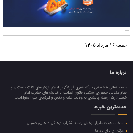
جمعه ۱۶ مرداد ۱۴۰۵
درباره ما
باسمه تعالی خط مشی پایگاه خبری گزارشگر بر اسلام، ارزش‌هاي انقلاب اسلامي و
نظام مقدس جمهوري اسلامي، قانون اسااسی ـ انديشه‌هاي حضرت امام
خميني(ره)، ازجمله پایبندی به ولايت فقيه و منافع و ارزشهاي ملي استواراست.
جدیدترین خبرها
انتخاب هیئت داوران بخش رسانه اشکواره فرهنگی‌ – هنری حسینی
مرثیه ای برای باد ها