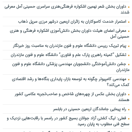
داوران بخش شعر نهمین اشکواره فرهنگی‌هنری سراسری حسینی آمل معرفی
برای وطن…
شدند
دانشگاه علوم و فنون مازندران؛ میزبان برگزاری آزمون سراسری کارشناسی‌
ارشد سال ۱۴۰۵
استمرار خدمت کاسوکاران به زائران اربعین درشهر مرزی سرپل ذهاب
عباسی نماینده مجلس شورای اسلامی:بازنشستگان شناسنامه اراده، تلاش
معرفی اعضای هیئت داوران بخش دانش‌آموزی اشکواره فرهنگی و هنری
و عزت یک ملت هستند
حسینی آمل
تولید ۱۵ هزار تن کلزا در مازندران
پیام تبریک رییس دانشگاه علوم و فنون مازندران به مناسبت روز خبرنگار
ترافیک روان در محورهای مواصلاتی مازندران
تشکیل “کمیته راهبری پارک علم و فناوری” دانشگاه علوم و فنون مازندران
خبر مهم برای مشمولان کالابرگ / سرپرستان این دهک‌ها حسابشان را
جشن دانش‌آموختگی دانشجویان مهندسی پزشکی دانشگاه علوم و فنون
چک کنند
مازندران
مردم از شهردار شجاع ساری مطالبه ای خاص دارند؛ مسیر مبهمِ پرونده
مهندسی کامپیوتر چگونه به توسعه بازار، پایداری بنگاه‌ها و رشد اقتصادی
های معارضین اراضی شهرداری؛ آب رفته کی به جوی برمی گردد؟!
کمک می‌کند؟
داوران بخش عکس از چهره‌های شاخص و صاحب‌تجربه عکاسی کشور
هستند
راه پیمایی جاماندگان اربعین حسینی در بابلسر
فعلی: لیگ کشتی آزاد جوانان بسیج کشور در رامسر با رقابت‌هایی نزدیک و
سطح فنی مطلوب به پایان رسید