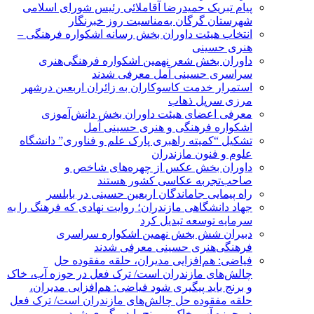
پیام تبریک حمیدرضا آقاملائی رئیس شورای اسلامی
شهرستان گرگان به‌مناسبت روز خبرنگار
انتخاب هیئت داوران بخش رسانه اشکواره فرهنگی‌ –
هنری حسینی
داوران بخش شعر نهمین اشکواره فرهنگی‌هنری
سراسری حسینی آمل معرفی شدند
استمرار خدمت کاسوکاران به زائران اربعین درشهر
مرزی سرپل ذهاب
معرفی اعضای هیئت داوران بخش دانش‌آموزی
اشکواره فرهنگی و هنری حسینی آمل
تشکیل “کمیته راهبری پارک علم و فناوری” دانشگاه
علوم و فنون مازندران
داوران بخش عکس از چهره‌های شاخص و
صاحب‌تجربه عکاسی کشور هستند
راه پیمایی جاماندگان اربعین حسینی در بابلسر
جهاد دانشگاهی مازندران؛ روایت نهادی که فرهنگ را به
سرمایه توسعه تبدیل کرد
دبیران شش بخش نهمین اشکواره سراسری
فرهنگی‌هنری حسینی معرفی شدند
فیاضی: هم‌افزایی مدیران، حلقه مفقوده حل
چالش‌های مازندران است/ ترک فعل در حوزه آب، خاک
و برنج باید پیگیری شود فیاضی: هم‌افزایی مدیران،
حلقه مفقوده حل چالش‌های مازندران است/ ترک فعل
در حوزه آب، خاک و برنج باید پیگیری شود