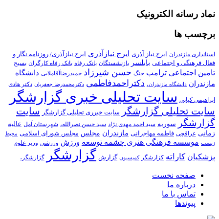
نماد رسانه الکترونیک
برچسب ها
ایرج نیازآذری
ایرج نیاز آذری
ایرج نیازآذری/ روزنامه نگار و
استانداری مازندران
بابلسر
فعال فرهنگی و اجتماعی
بازنشستگان
بانک رفاه
بانک رفاه کارگران
بسیح
حسن شیرزاد
تامین اجتماعی
ترامپ
دانشگاه
جنگ
حمیدرضاآقاملایی
دکتراحمدفاطمی
مازندران
دکتر هادی
دانشگاه مازندران،
دکترمحمدرضا جعفریان
سایت تحلیلی خبری گزارشگر
ابراهیمی کیاپی
سایت تحلیلی گزارشگر
سایت
سایت خبرری تحلیلی گزارشگر
گزارشگر
سوریه
عالیه
سید احمد مهدی نژاد
سید حسن نصرالله،
شهرستان آمل
زمانی
مازندران
مجلس
فاطمه مهاجرانی
مجلس شورای اسلامی
عراقچی
محیط
موسسه فرهنگی هنری چشمه توسعه
ورزش
ورزشی
وزیر علوم
زیست
گزارشگر
کاراته
پزشکیان
گزارش
کزارشگر
گزارشگر،
کمیسیون
صفحه نخست
درباره ما
تماس با ما
پیوندها