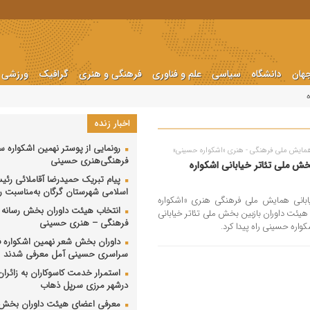
هان
دانشگاه
سیاسی
علم و فناوری
فرهنگی و هنری
گرافیک
ورزشی
اخبار زنده
رونمایی از پوستر نهمین اشکواره 
همایش ملی فرهنگی - هنری «اشکواره حسینی»
فرهنگی‌هنری حسینی
ش ملی تئاتر خیابانی اشکواره
پیام تبریک حمیدرضا آقاملائی رئ
اسلامی شهرستان گرگان به‌مناسبت رو
ابانی همایش ملی فرهنگی هنری «اشکواره
انتخاب هیئت داوران بخش رسانه ا
هیئت داوران بازبین بخش ملی تئاتر خیابانی
فرهنگی‌ – هنری حسینی
کواره حسینی راه پیدا کرد.
داوران بخش شعر نهمین اشکواره 
سراسری حسینی آمل معرفی شدند
استمرار خدمت کاسوکاران به زائران
درشهر مرزی سرپل ذهاب
معرفی اعضای هیئت داوران بخش 