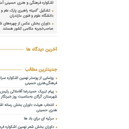
اشکواره فرهنگی و هنری حسینی آم
تشکیل “کمیته راهبری پارک علم و ف
دانشگاه علوم و فنون مازندران
داوران بخش عکس از چهره‌های 
صاحب‌تجربه عکاسی کشور هستند
راه پیمایی جاماندگان اربعین حسین
جهاد دانشگاهی مازندران؛ روایت نه
آخرین دیدگاه ها
فرهنگ را به سرمایه توسعه تبدیل کر
دبیران شش بخش نهمین اشکواره
فرهنگی‌هنری حسینی معرفی شدند
جدیدترین مطالب
فیاضی: هم‌افزایی مدیران، حلقه م
چالش‌های مازندران است/ ترک فعل د
رونمایی از پوستر نهمین اشکواره سر
خاک و برنج باید پیگیری شود فیاضی:
فرهنگی‌هنری حسینی
مدیران، حلقه مفقوده حل چالش‌های 
است/ ترک فعل در حوزه آب، خاک و ب
پیام تبریک حمیدرضا آقاملائی رئیس
پیگیری شود
شهرستان گرگان به‌مناسبت روز خبرنگار
انتصاب دبیر نهمین اشکواره سراس
انتخاب هیئت داوران بخش رسانه اشک
هنری حسینی آمل
هنری حسینی
اشکواره حسینی از رویدادهای شا
مرثیه ای برای باد ها
جریان‌ساز فرهنگی است
داوران بخش شعر نهمین اشکواره فره