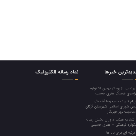
یدترین خبرها
نماد رسانه الکترونیک
ونمایی از پوستر نهمین اشکواره
اسری فرهنگی‌هنری حسینی
یام تبریک حمیدرضا آقاملائی
یس شورای اسلامی شهرستان گرگان
‌مناسبت روز خبرنگار
نتخاب هیئت داوران بخش رسانه
کواره فرهنگی‌ – هنری حسینی
رثیه ای برای باد ها