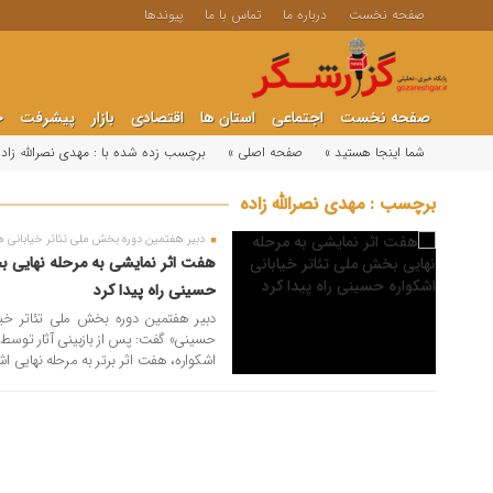
صفحه نخست
درباره ما
تماس با ما
پیوندها
صفحه نخست
اجتماعی
استان ها
اقتصادی
بازار
پیشرفت
ج
شما اینجا هستید »
صفحه اصلی »
برچسب زده شده با : مهدی نصرالله زاده
۲۴ مرداد ۱۴۰۳
برچسب : مهدی نصرالله زاده
دبیر هفتمین دوره بخش ملی تئاتر خیابانی 
هفت اثر نمایشی به مرحله نهایی بخ
حسینی راه پیدا کرد
دبیر هفتمین دوره بخش ملی تئاتر خی
حسینی» گفت: پس از بازبینی آثار توسط 
اشکواره، هفت اثر برتر به مرحله نهایی اش