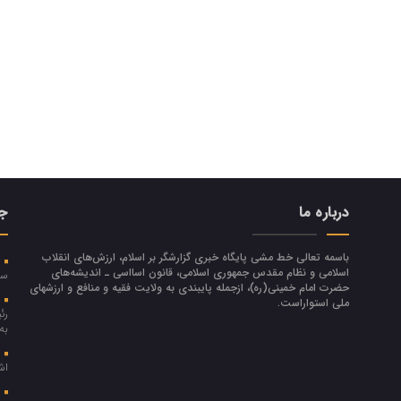
درباره ما
جد
باسمه تعالی خط مشی پایگاه خبری گزارشگر بر اسلام، ارزش‌هاي انقلاب
ر
اسلامي و نظام مقدس جمهوري اسلامي، قانون اسااسی ـ انديشه‌هاي
سر
حضرت امام خميني(ره)، ازجمله پایبندی به ولايت فقيه و منافع و ارزشهاي
پ
ملي استواراست.
رئ
به
ا
اش
م