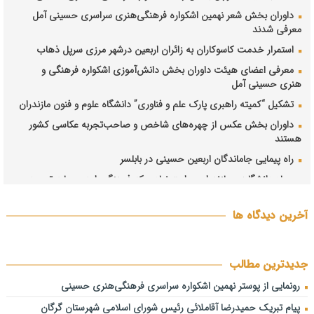
داوران بخش شعر نهمین اشکواره فرهنگی‌هنری سراسری حسینی آمل
معرفی شدند
استمرار خدمت کاسوکاران به زائران اربعین درشهر مرزی سرپل ذهاب
معرفی اعضای هیئت داوران بخش دانش‌آموزی اشکواره فرهنگی و
هنری حسینی آمل
تشکیل “کمیته راهبری پارک علم و فناوری” دانشگاه علوم و فنون مازندران
داوران بخش عکس از چهره‌های شاخص و صاحب‌تجربه عکاسی کشور
هستند
راه پیمایی جاماندگان اربعین حسینی در بابلسر
جهاد دانشگاهی مازندران؛ روایت نهادی که فرهنگ را به سرمایه توسعه
تبدیل کرد
دبیران شش بخش نهمین اشکواره سراسری فرهنگی‌هنری حسینی
آخرین دیدگاه ها
معرفی شدند
فیاضی: هم‌افزایی مدیران، حلقه مفقوده حل چالش‌های مازندران است/
ترک فعل در حوزه آب، خاک و برنج باید پیگیری شود فیاضی: هم‌افزایی
جدیدترین مطالب
مدیران، حلقه مفقوده حل چالش‌های مازندران است/ ترک فعل در حوزه
رونمایی از پوستر نهمین اشکواره سراسری فرهنگی‌هنری حسینی
آب، خاک و برنج باید پیگیری شود
پیام تبریک حمیدرضا آقاملائی رئیس شورای اسلامی شهرستان گرگان
انتصاب دبیر نهمین اشکواره سراسری فرهنگی و هنری حسینی آمل