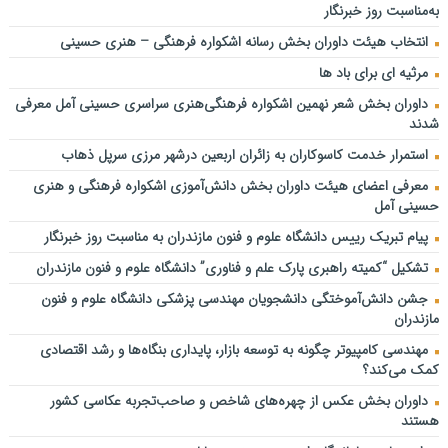
به‌مناسبت روز خبرنگار
اشکواره حسینی از رویدادهای شاخص و جریان‌ساز فرهنگی است
انتخاب هیئت داوران بخش رسانه اشکواره فرهنگی‌ – هنری حسینی
نشست هماهنگی و هم‌اندیشی نهمین اشکواره فرهنگی‌هنری حسینی
برگزار شد
مرثیه ای برای باد ها
برای وطن…
داوران بخش شعر نهمین اشکواره فرهنگی‌هنری سراسری حسینی آمل معرفی
شدند
دانشگاه علوم و فنون مازندران؛ میزبان برگزاری آزمون سراسری کارشناسی‌
ارشد سال ۱۴۰۵
استمرار خدمت کاسوکاران به زائران اربعین درشهر مرزی سرپل ذهاب
عباسی نماینده مجلس شورای اسلامی:بازنشستگان شناسنامه اراده، تلاش
معرفی اعضای هیئت داوران بخش دانش‌آموزی اشکواره فرهنگی و هنری
و عزت یک ملت هستند
حسینی آمل
تولید ۱۵ هزار تن کلزا در مازندران
پیام تبریک رییس دانشگاه علوم و فنون مازندران به مناسبت روز خبرنگار
ترافیک روان در محورهای مواصلاتی مازندران
تشکیل “کمیته راهبری پارک علم و فناوری” دانشگاه علوم و فنون مازندران
جشن دانش‌آموختگی دانشجویان مهندسی پزشکی دانشگاه علوم و فنون
مازندران
مهندسی کامپیوتر چگونه به توسعه بازار، پایداری بنگاه‌ها و رشد اقتصادی
کمک می‌کند؟
داوران بخش عکس از چهره‌های شاخص و صاحب‌تجربه عکاسی کشور
هستند