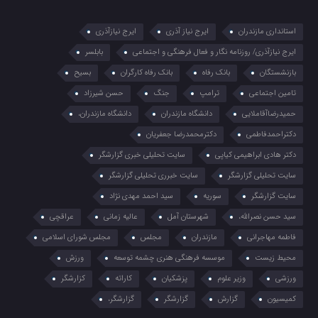
استانداری مازندران
ایرج نیاز آذری
ایرج نیازآذری
ایرج نیازآذری/ روزنامه نگار و فعال فرهنگی و اجتماعی
بابلسر
بازنشستگان
بانک رفاه
بانک رفاه کارگران
بسیح
تامین اجتماعی
ترامپ
جنگ
حسن شیرزاد
حمیدرضاآقاملایی
دانشگاه مازندران
دانشگاه مازندران،
دکتراحمدفاطمی
دکترمحمدرضا جعفریان
دکتر هادی ابراهیمی کیاپی
سایت تحلیلی خبری گزارشگر
سایت تحلیلی گزارشگر
سایت خبرری تحلیلی گزارشگر
سایت گزارشگر
سوریه
سید احمد مهدی نژاد
سید حسن نصرالله،
شهرستان آمل
عالیه زمانی
عراقچی
فاطمه مهاجرانی
مازندران
مجلس
مجلس شورای اسلامی
محیط زیست
موسسه فرهنگی هنری چشمه توسعه
ورزش
ورزشی
وزیر علوم
پزشکیان
کاراته
کزارشگر
کمیسیون
گزارش
گزارشگر
گزارشگر،