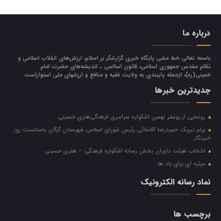
درباره ما
باسمه تعالی خط مشی پایگاه خبری گزارشگر بر اسلام، ارزش‌هاي انقلاب اسلامي و
نظام مقدس جمهوري اسلامي، قانون اسااسی ـ انديشه‌هاي حضرت امام
خميني(ره)، ازجمله پایبندی به ولايت فقيه و منافع و ارزشهاي ملي استواراست.
جدیدترین خبرها
رونمایی از پوستر نهمین اشکواره سراسری فرهنگی‌هنری حسینی
پیام تبریک حمیدرضا آقاملائی رئیس شورای اسلامی شهرستان گرگان به‌مناسبت روز
خبرنگار
انتخاب هیئت داوران بخش رسانه اشکواره فرهنگی‌ – هنری حسینی
مرثیه ای برای باد ها
نماد رسانه الکترونیک
برچسب ها