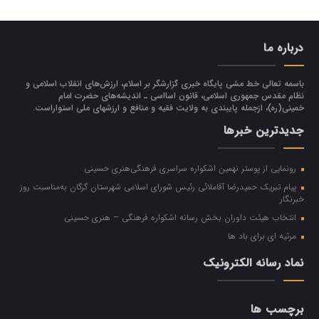
درباره ما
باسمه تعالی خط مشی پایگاه خبری گزارشگر بر اسلام، ارزش‌هاي انقلاب اسلامي و
نظام مقدس جمهوري اسلامي، قانون اسااسی ـ انديشه‌هاي حضرت امام
خميني(ره)، ازجمله پایبندی به ولايت فقيه و منافع و ارزشهاي ملي استواراست.
جدیدترین خبرها
رونمایی از پوستر نهمین اشکواره سراسری فرهنگی‌هنری حسینی
پیام تبریک حمیدرضا آقاملائی رئیس شورای اسلامی شهرستان گرگان به‌مناسبت روز
خبرنگار
انتخاب هیئت داوران بخش رسانه اشکواره فرهنگی‌ – هنری حسینی
مرثیه ای برای باد ها
نماد رسانه الکترونیک
برچسب ها