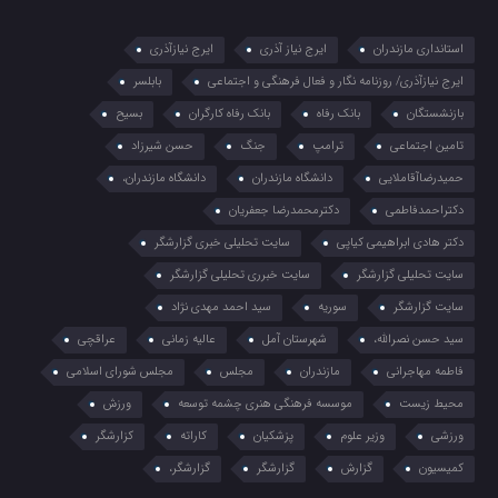
استانداری مازندران
ایرج نیاز آذری
ایرج نیازآذری
ایرج نیازآذری/ روزنامه نگار و فعال فرهنگی و اجتماعی
بابلسر
بازنشستگان
بانک رفاه
بانک رفاه کارگران
بسیح
تامین اجتماعی
ترامپ
جنگ
حسن شیرزاد
حمیدرضاآقاملایی
دانشگاه مازندران
دانشگاه مازندران،
دکتراحمدفاطمی
دکترمحمدرضا جعفریان
دکتر هادی ابراهیمی کیاپی
سایت تحلیلی خبری گزارشگر
سایت تحلیلی گزارشگر
سایت خبرری تحلیلی گزارشگر
سایت گزارشگر
سوریه
سید احمد مهدی نژاد
سید حسن نصرالله،
شهرستان آمل
عالیه زمانی
عراقچی
فاطمه مهاجرانی
مازندران
مجلس
مجلس شورای اسلامی
محیط زیست
موسسه فرهنگی هنری چشمه توسعه
ورزش
ورزشی
وزیر علوم
پزشکیان
کاراته
کزارشگر
کمیسیون
گزارش
گزارشگر
گزارشگر،