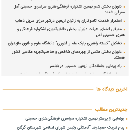
داوران بخش شعر نهمین اشکواره فرهنگی‌هنری سراسری حسینی آمل
معرفی شدند
استمرار خدمت کاسوکاران به زائران اربعین درشهر مرزی سرپل ذهاب
معرفی اعضای هیئت داوران بخش دانش‌آموزی اشکواره فرهنگی و
هنری حسینی آمل
تشکیل “کمیته راهبری پارک علم و فناوری” دانشگاه علوم و فنون مازندران
داوران بخش عکس از چهره‌های شاخص و صاحب‌تجربه عکاسی کشور
هستند
راه پیمایی جاماندگان اربعین حسینی در بابلسر
جهاد دانشگاهی مازندران؛ روایت نهادی که فرهنگ را به سرمایه توسعه
تبدیل کرد
دبیران شش بخش نهمین اشکواره سراسری فرهنگی‌هنری حسینی
آخرین دیدگاه ها
معرفی شدند
فیاضی: هم‌افزایی مدیران، حلقه مفقوده حل چالش‌های مازندران است/
ترک فعل در حوزه آب، خاک و برنج باید پیگیری شود فیاضی: هم‌افزایی
جدیدترین مطالب
مدیران، حلقه مفقوده حل چالش‌های مازندران است/ ترک فعل در حوزه
رونمایی از پوستر نهمین اشکواره سراسری فرهنگی‌هنری حسینی
آب، خاک و برنج باید پیگیری شود
پیام تبریک حمیدرضا آقاملائی رئیس شورای اسلامی شهرستان گرگان
انتصاب دبیر نهمین اشکواره سراسری فرهنگی و هنری حسینی آمل