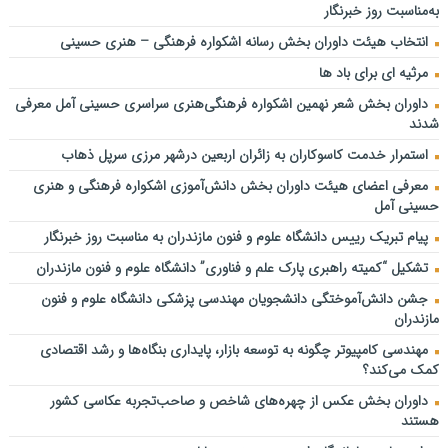
به‌مناسبت روز خبرنگار
اشکواره حسینی از رویدادهای شاخص و جریان‌ساز فرهنگی است
انتخاب هیئت داوران بخش رسانه اشکواره فرهنگی‌ – هنری حسینی
نشست هماهنگی و هم‌اندیشی نهمین اشکواره فرهنگی‌هنری حسینی
برگزار شد
مرثیه ای برای باد ها
برای وطن…
داوران بخش شعر نهمین اشکواره فرهنگی‌هنری سراسری حسینی آمل معرفی
شدند
دانشگاه علوم و فنون مازندران؛ میزبان برگزاری آزمون سراسری کارشناسی‌
ارشد سال ۱۴۰۵
استمرار خدمت کاسوکاران به زائران اربعین درشهر مرزی سرپل ذهاب
عباسی نماینده مجلس شورای اسلامی:بازنشستگان شناسنامه اراده، تلاش
معرفی اعضای هیئت داوران بخش دانش‌آموزی اشکواره فرهنگی و هنری
و عزت یک ملت هستند
حسینی آمل
تولید ۱۵ هزار تن کلزا در مازندران
پیام تبریک رییس دانشگاه علوم و فنون مازندران به مناسبت روز خبرنگار
ترافیک روان در محورهای مواصلاتی مازندران
تشکیل “کمیته راهبری پارک علم و فناوری” دانشگاه علوم و فنون مازندران
جشن دانش‌آموختگی دانشجویان مهندسی پزشکی دانشگاه علوم و فنون
مازندران
مهندسی کامپیوتر چگونه به توسعه بازار، پایداری بنگاه‌ها و رشد اقتصادی
کمک می‌کند؟
داوران بخش عکس از چهره‌های شاخص و صاحب‌تجربه عکاسی کشور
هستند