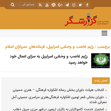
برچسب : رژیم غاصب و وحشی اسراییل، فرماندهان ،سربازان اسلام
و انقلاب ،
رژیم غاصب و وحشی اسراییل به سزای اعمال خود
خواهد رسید
اخبار زنده
انتخاب هیئت داوران بخش رسانه اشکواره فرهنگی‌ – هنری حسینی
داوران بخش شعر نهمین اشکواره فرهنگی‌هنری سراسری حسینی آمل
معرفی شدند
استمرار خدمت کاسوکاران به زائران اربعین درشهر مرزی سرپل ذهاب