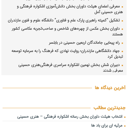
معرفی اعضای هیئت داوران بخش دانش‌آموزی اشکواره فرهنگی و
هنری حسینی آمل
تشکیل “کمیته راهبری پارک علم و فناوری” دانشگاه علوم و فنون مازندران
داوران بخش عکس از چهره‌های شاخص و صاحب‌تجربه عکاسی کشور
هستند
راه پیمایی جاماندگان اربعین حسینی در بابلسر
جهاد دانشگاهی مازندران؛ روایت نهادی که فرهنگ را به سرمایه توسعه
تبدیل کرد
دبیران شش بخش نهمین اشکواره سراسری فرهنگی‌هنری حسینی
معرفی شدند
فیاضی: هم‌افزایی مدیران، حلقه مفقوده حل چالش‌های مازندران است/
ترک فعل در حوزه آب، خاک و برنج باید پیگیری شود فیاضی: هم‌افزایی
آخرین دیدگاه ها
مدیران، حلقه مفقوده حل چالش‌های مازندران است/ ترک فعل در حوزه
آب، خاک و برنج باید پیگیری شود
انتصاب دبیر نهمین اشکواره سراسری فرهنگی و هنری حسینی آمل
جدیدترین مطالب
اشکواره حسینی از رویدادهای شاخص و جریان‌ساز فرهنگی است
انتخاب هیئت داوران بخش رسانه اشکواره فرهنگی‌ – هنری حسینی
نشست هماهنگی و هم‌اندیشی نهمین اشکواره فرهنگی‌هنری حسینی
مرثیه ای برای باد ها
برگزار شد