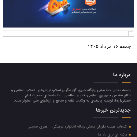
جمعه ۱۶ مرداد ۱۴۰۵
درباره ما
باسمه تعالی خط مشی پایگاه خبری گزارشگر بر اسلام، ارزش‌هاي انقلاب اسلامي و
نظام مقدس جمهوري اسلامي، قانون اسااسی ـ انديشه‌هاي حضرت امام
خميني(ره)، ازجمله پایبندی به ولايت فقيه و منافع و ارزشهاي ملي استواراست.
جدیدترین خبرها
انتخاب هیئت داوران بخش رسانه اشکواره فرهنگی‌ – هنری حسینی
مرثیه ای برای باد ها