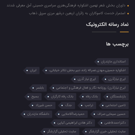
داوران بخش شعر نهمین اشکواره فرهنگی‌هنری سراسری حسینی آمل معرفی شدند
استمرار خدمت کاسوکاران به زائران اربعین درشهر مرزی سرپل ذهاب
نماد رسانه الکترونیک
برچسب ها
استانداری مازندران
اشکواره حسینی،مهدی نصراله زاده، دبیر بخش تئاتر خیابانی،
ایران
ایرج نیازآذری
ایرج نیاز آذری
ایرج نیازآذری/ روزنامه نگار و فعال فرهنگی و اجتماعی
بابلسر
بازنشستگان
بانک رفاه
بانک رفاه کارگران
بسیح
تامین اجتماعی
ترامپ
جنگ
حسن شیرزاد
حسین سیمایی صراف
حمیدرضاآقاملایی
دانشگاه مازندران
دکتراحمدفاطمی
دکتر هادی ابراهیمی کیاپی
سایت تحلیلی خبری گزارشگر
سایت تحلیلی گزارشگر