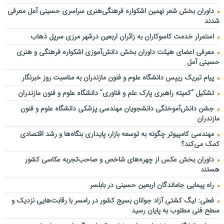
داوران بخش شعر نهمین اشکواره فرهنگی‌هنری سراسری حسینی آمل معرفی
برای وطن…
شدند
دانشگاه علوم و فنون مازندران؛ میزبان برگزاری آزمون سراسری کارشناسی‌
ارشد سال ۱۴۰۵
استمرار خدمت کاسوکاران به زائران اربعین درشهر مرزی سرپل ذهاب
عباسی نماینده مجلس شورای اسلامی:بازنشستگان شناسنامه اراده، تلاش
معرفی اعضای هیئت داوران بخش دانش‌آموزی اشکواره فرهنگی و هنری
و عزت یک ملت هستند
حسینی آمل
تولید ۱۵ هزار تن کلزا در مازندران
پیام تبریک رییس دانشگاه علوم و فنون مازندران به مناسبت روز خبرنگار
ترافیک روان در محورهای مواصلاتی مازندران
تشکیل “کمیته راهبری پارک علم و فناوری” دانشگاه علوم و فنون مازندران
خبر مهم برای مشمولان کالابرگ / سرپرستان این دهک‌ها حسابشان را
جشن دانش‌آموختگی دانشجویان مهندسی پزشکی دانشگاه علوم و فنون
چک کنند
مازندران
مردم از شهردار شجاع ساری مطالبه ای خاص دارند؛ مسیر مبهمِ پرونده
مهندسی کامپیوتر چگونه به توسعه بازار، پایداری بنگاه‌ها و رشد اقتصادی
های معارضین اراضی شهرداری؛ آب رفته کی به جوی برمی گردد؟!
کمک می‌کند؟
داوران بخش عکس از چهره‌های شاخص و صاحب‌تجربه عکاسی کشور
هستند
راه پیمایی جاماندگان اربعین حسینی در بابلسر
فعلی: لیگ کشتی آزاد جوانان بسیج کشور در رامسر با رقابت‌هایی نزدیک و
سطح فنی مطلوب به پایان رسید