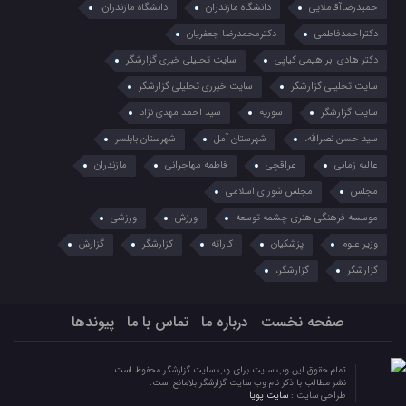
حمیدرضاآقاملایی
دانشگاه مازندران
دانشگاه مازندران،
دکتراحمدفاطمی
دکترمحمدرضا جعفریان
دکتر هادی ابراهیمی کیاپی
سایت تحلیلی خبری گزارشگر
سایت تحلیلی گزارشگر
سایت خبرری تحلیلی گزارشگر
سایت گزارشگر
سوریه
سید احمد مهدی نژاد
سید حسن نصرالله،
شهرستان آمل
شهرستان بابلسر
عالیه زمانی
عراقچی
فاطمه مهاجرانی
مازندران
مجلس
مجلس شورای اسلامی
موسسه فرهنگی هنری چشمه توسعه
ورزش
ورزشی
وزیر علوم
پزشکیان
کاراته
کزارشگر
گزارش
گزارشگر
گزارشگر،
صفحه نخست
درباره ما
تماس با ما
پیوندها
تمام حقوق این وب سایت برای وب سایت گزارشگر محفوظ است.
نشر مطالب با ذکر نام وب سایت گزارشگر بلامانع است.
طراحی سایت :
سایت پویا