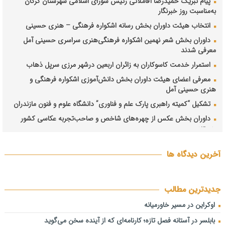
پیام تبریک حمیدرضا آقاملائی رئیس شورای اسلامی شهرستان گرگان
به‌مناسبت روز خبرنگار
انتخاب هیئت داوران بخش رسانه اشکواره فرهنگی‌ – هنری حسینی
داوران بخش شعر نهمین اشکواره فرهنگی‌هنری سراسری حسینی آمل
معرفی شدند
استمرار خدمت کاسوکاران به زائران اربعین درشهر مرزی سرپل ذهاب
معرفی اعضای هیئت داوران بخش دانش‌آموزی اشکواره فرهنگی و
هنری حسینی آمل
تشکیل “کمیته راهبری پارک علم و فناوری” دانشگاه علوم و فنون مازندران
داوران بخش عکس از چهره‌های شاخص و صاحب‌تجربه عکاسی کشور
هستند
راه پیمایی جاماندگان اربعین حسینی در بابلسر
آخرین دیدگاه ها
جهاد دانشگاهی مازندران؛ روایت نهادی که فرهنگ را به سرمایه توسعه
تبدیل کرد
دبیران شش بخش نهمین اشکواره سراسری فرهنگی‌هنری حسینی
جدیدترین مطالب
معرفی شدند
اوکراین در مسیر خاورمیانه
فیاضی: هم‌افزایی مدیران، حلقه مفقوده حل چالش‌های مازندران است/
ترک فعل در حوزه آب، خاک و برنج باید پیگیری شود فیاضی: هم‌افزایی
بابلسر در آستانه فصل تازه؛ کارنامه‌ای که از آینده سخن می‌گوید