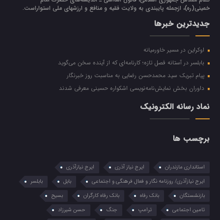
خميني(ره)، ازجمله پایبندی به ولايت فقيه و منافع و ارزشهاي ملي استواراست.
جدیدترین خبرها
اوکراین در مسیر خاورمیانه
بابلسر در آستانه فصل تازه؛ کارنامه‌ای که از آینده سخن می‌گوید
پیام تبریک سید محمدحسن رضایی به مناسبت روز خبرنگار
داوران بخش نمایش‌نامه‌نویسی اشکواره حسینی معرفی شدند
نماد رسانه الکترونیک
برچسب ها
استانداری مازندران
ایرج نیاز آذری
ایرج نیازآذری
ایرج نیازآذری/ روزنامه نگار و فعال فرهنگی و اجتماعی
بابل
بابلسر
بازنشستگان
بانک رفاه
بانک رفاه کارگران
بسیح
تامین اجتماعی
ترامپ
جنگ
حسن شیرزاد