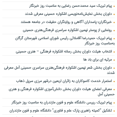
مدیران، حلقه مفقوده حل چالش‌های مازندران است/ ترک فعل در حوزه
پیام تبریک سید محمدحسن رضایی به مناسبت روز خبرنگار
آب، خاک و برنج باید پیگیری شود
داوران بخش نمایش‌نامه‌نویسی اشکواره حسینی معرفی شدند
انتصاب دبیر نهمین اشکواره سراسری فرهنگی و هنری حسینی آمل
اشکواره حسینی از رویدادهای شاخص و جریان‌ساز فرهنگی است
خبرنگاران؛ پاسداران آگاهی و روایتگران حقیقت در جامعه هستند
نشست هماهنگی و هم‌اندیشی نهمین اشکواره فرهنگی‌هنری حسینی
رونمایی از پوستر نهمین اشکواره سراسری فرهنگی‌هنری حسینی
برگزار شد
پیام تبریک حمیدرضا آقاملائی رئیس شورای اسلامی شهرستان گرگان
برای وطن…
به‌مناسبت روز خبرنگار
دانشگاه علوم و فنون مازندران؛ میزبان برگزاری آزمون سراسری کارشناسی‌
انتخاب هیئت داوران بخش رسانه اشکواره فرهنگی‌ – هنری حسینی
ارشد سال ۱۴۰۵
مرثیه ای برای باد ها
عباسی نماینده مجلس شورای اسلامی:بازنشستگان شناسنامه اراده، تلاش
و عزت یک ملت هستند
داوران بخش شعر نهمین اشکواره فرهنگی‌هنری سراسری حسینی آمل معرفی
شدند
استمرار خدمت کاسوکاران به زائران اربعین درشهر مرزی سرپل ذهاب
معرفی اعضای هیئت داوران بخش دانش‌آموزی اشکواره فرهنگی و هنری
حسینی آمل
پیام تبریک رییس دانشگاه علوم و فنون مازندران به مناسبت روز خبرنگار
تشکیل “کمیته راهبری پارک علم و فناوری” دانشگاه علوم و فنون مازندران