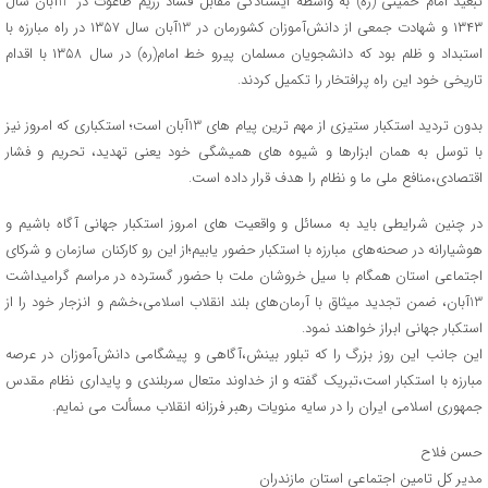
تبعید امام خمینی (ره) به واسطه ایستادگی مقابل فساد رژیم طاغوت در 13آبان سال
۱۳۴۳ و شهادت جمعی از دانش‌آموزان کشورمان در 13آبان سال ۱۳۵۷ در راه مبارزه با
استبداد و ظلم بود که دانشجویان مسلمان پیرو خط امام(ره) در سال ۱۳۵۸ با اقدام
تاریخی خود این راه پرافتخار را تکمیل کردند.
بدون تردید استکبار ستیزی از مهم ترین پیام های 13آبان است؛ استکباری که امروز نیز
با توسل به همان ابزارها و شیوه های همیشگی خود یعنی تهدید، تحریم و فشار
اقتصادی،منافع ملی ما و نظام را هدف قرار داده است.
در چنین شرایطی باید به مسائل و واقعیت های امروز استکبار جهانی آگاه باشیم و
هوشیارانه در صحنه‌های مبارزه با استکبار حضور یابیم؛از این رو کارکنان سازمان و شرکای
اجتماعی استان همگام با سیل خروشان ملت با حضور گسترده در مراسم گرامیداشت
13آبان، ضمن تجدید میثاق با آرمان‌های بلند انقلاب اسلامی،خشم و انزجار خود را از
استکبار جهانی ابراز خواهند نمود.
این جانب این روز بزرگ را که تبلور بینش،آگاهی و پیشگامی دانش‌آموزان در عرصه‌
مبارزه با استکبار است،تبریک گفته و از خداوند متعال سربلندی و پایداری نظام مقدس
جمهوری اسلامی ایران را در سایه‌ منویات رهبر فرزانه انقلاب مسألت می نمایم.
حسن فلاح
مدیر کل تامین اجتماعی استان مازندران