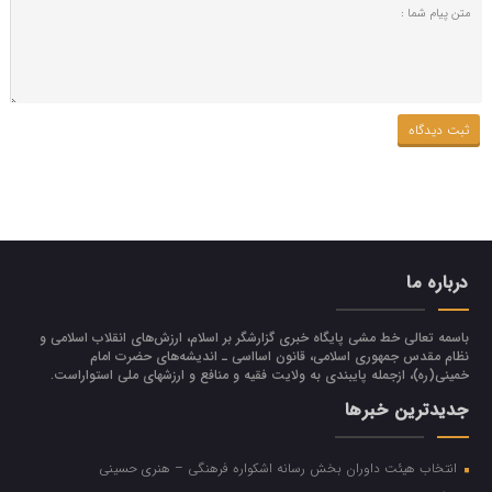
درباره ما
باسمه تعالی خط مشی پایگاه خبری گزارشگر بر اسلام، ارزش‌هاي انقلاب اسلامي و
نظام مقدس جمهوري اسلامي، قانون اسااسی ـ انديشه‌هاي حضرت امام
خميني(ره)، ازجمله پایبندی به ولايت فقيه و منافع و ارزشهاي ملي استواراست.
جدیدترین خبرها
انتخاب هیئت داوران بخش رسانه اشکواره فرهنگی‌ – هنری حسینی