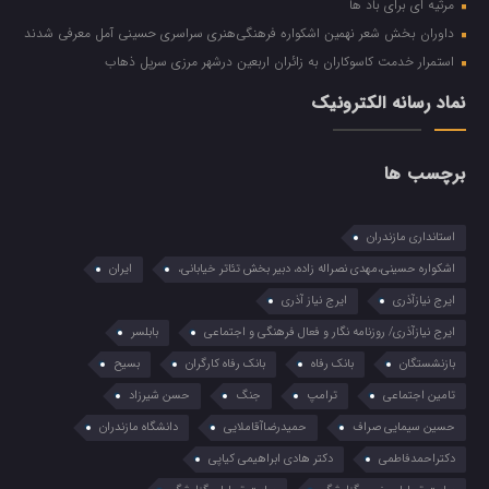
مرثیه ای برای باد ها
داوران بخش شعر نهمین اشکواره فرهنگی‌هنری سراسری حسینی آمل معرفی شدند
استمرار خدمت کاسوکاران به زائران اربعین درشهر مرزی سرپل ذهاب
نماد رسانه الکترونیک
برچسب ها
استانداری مازندران
اشکواره حسینی،مهدی نصراله زاده، دبیر بخش تئاتر خیابانی،
ایران
ایرج نیازآذری
ایرج نیاز آذری
ایرج نیازآذری/ روزنامه نگار و فعال فرهنگی و اجتماعی
بابلسر
بازنشستگان
بانک رفاه
بانک رفاه کارگران
بسیح
تامین اجتماعی
ترامپ
جنگ
حسن شیرزاد
حسین سیمایی صراف
حمیدرضاآقاملایی
دانشگاه مازندران
دکتراحمدفاطمی
دکتر هادی ابراهیمی کیاپی