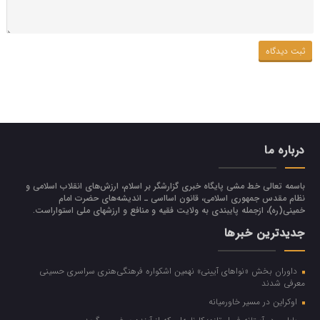
درباره ما
باسمه تعالی خط مشی پایگاه خبری گزارشگر بر اسلام، ارزش‌هاي انقلاب اسلامي و
نظام مقدس جمهوري اسلامي، قانون اسااسی ـ انديشه‌هاي حضرت امام
خميني(ره)، ازجمله پایبندی به ولايت فقيه و منافع و ارزشهاي ملي استواراست.
جدیدترین خبرها
داوران بخش «نواهای آیینی» نهمین اشکواره فرهنگی‌هنری سراسری حسینی
معرفی شدند
اوکراین در مسیر خاورمیانه