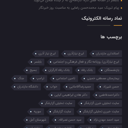
بابلسر در آستانه فصل تازه؛ کارنامه‌ای که از آینده سخن می‌گوید
پیام تبریک سید محمدحسن رضایی به مناسبت روز خبرنگار
نماد رسانه الکترونیک
برچسب ها
استانداری مازندران
ایرج نیازآذری
ایرج نیاز آذری
ایرج نیازآذری/ روزنامه نگار و فعال فرهنگی و اجتماعی
بابلسر
بازنشستگان
بانک رفاه
بانک رفاه کارگران
بسیح
بیمارستان مصطفی خمینی
تامین اجتماعی
ترامپ
جنگ
حسن شیرزاد
حمیدرضاآقاملایی
خواب
دانشگاه مازندران
دکتراحمدفاطمی
دکتر هادی ابراهیمی کیاپی
سایت تحلیلی خبری گزارشگر
سایت تحلیلی گزارشگر
سایت خبرری تحلیلی گزارشگر
سایت گزارشگر
سوریه
سید احمد مهدی نژاد
سید حسن نصرالله،
شهرستان آمل