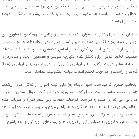
همگان واضح و مبرهن است. بی تردید نامگذاری این روز به عنوان روز ملی ثبت
احوال ، فرصتی مناسب به منظور تبیین زحمات و خدمات ارزشمند تلاشگران عرصه
ثبت احوال است.
سازمان ثبت احوال کشور به عنوان یک نهاد مهم و زیربنایی با بهره‌گیری از فناوری‌های
نوین از جمله پروژه تکمیل اطلاعات سببی نسبی در راستای ایجاد نظام جامع شناسائی
ایرانیان، ارائه آمارهای انسانی ثبتی مبنا بر اساس داده‌های موجود در پایگاه اطلاعات
جمعیتی کشور، تلاش برای تحقق نظام یکپارچه هویتی و همچنین ایجاد و بهره‌برداری
از سامانه‌های هویت یکتای ملی ایرانیان (سهیم) و هویت دیجیتال ایرانیان (هدا)
گام‌های ارزشمندی در جهت تحقق اهداف دولت الکترونیک برداشته است.
اینجانب ضمن گرامیداشت سوم دیماه روز ملی ثبت احوال از تلاش های ارزشمند
کارکنان خدوم سازمان ثبت احوال کشور به ویژه اداره کل ثبت احوال استان مازندران
قدردانی می کنم و امیدوارم در سایه توجهات حضرت ولی عصر (عج) و منویات مقام
معظم رهبری (مد ظله العالی) با همکاری و همراهی مردم و متولیان ثبت احوال، شاهد
استمرار روند رو به رشد این سازمان به ویژه در بخش ارائه خدمات الکترونیکی و
خدمات غیر حضوری به عنوان یکی از ضرورت ها و بسترهای مورد نیاز جامعه باشیم.
نویسنده : امیرحسین طاهریان