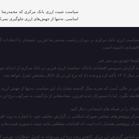
سیاست تثبیت ارزی بانک مرکزی که محمدرضا فر
اساسی، نه‌تنها از جهش‌های ارزی جلوگیری نمی‌ک
سیاست ارزی بانک مرکزی در دوران ریاست محمدرضا فرزین، همچنان با انتقادات گست
اقتصادی دانسته است.
کوشا خودرو بین متن خبر
در سال ۱۴۰۴ تأکید کرد و وعده داد که نرخ ارز در یک کانال مشخص کنترل خواهد شد.
این در حالی است که تجربه سال گذشته نشان داد این سیاست نه‌تنها از جهش ارزی جل
فاصله بگیرد، اما با دستورکار جدید فرزین، نشانه‌هایی از بازگشت به سرکوب نرخ ارز
تابناک را در شبکه های اجتماعی دنبال کنید
مرکز پژوهش‌های مجلس شورای اسلامی در گزارش تحلیلی خود، با اشاره به روند افزا
مرکز پژوهشی هشدار داده است که اقدامات مقطعی مانند تثبیت دستوری قیمت‌ها و س
بر اساس گزارش این مرکز، کاهش رشد نرخ ارز می‌تواند به کنترل انتظارات تورمی کمک