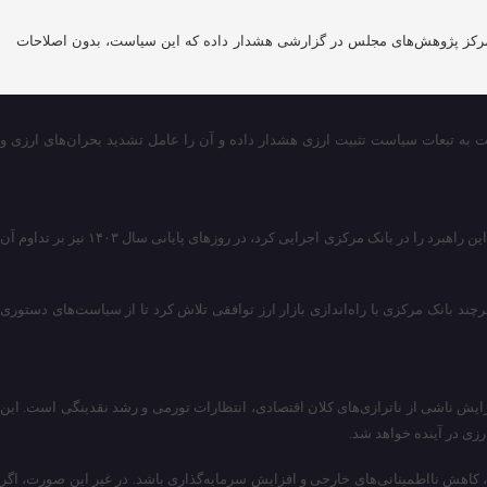
. مرکز پژوهش‌های مجلس در گزارشی هشدار داده که این سیاست، بدون اصلاحات
 به تبعات سیاست تثبیت ارزی هشدار داده و آن را عامل تشدید بحران‌های ارزی و
به گزارش سرویس اقتصادی تابناک، سیاست ارزی فرزین در بانک مرکزی از ابتدای دوره مدیریتی‌اش با مفهوم تثبیت ارزی پیوند خورده است. فرزین که در اواخر سال ۱۴۰۱ این راهبرد را در بانک مرکزی اجرایی کرد، در روز‌های پایانی سال ۱۴۰۳ نیز بر تداوم آن
د بانک مرکزی با راه‌اندازی بازار ارز توافقی تلاش کرد تا از سیاست‌های دستوری
ایش ناشی از ناترازی‌های کلان اقتصادی، انتظارات تورمی و رشد نقدینگی است. این
ی در آینده خواهد شد.
، کاهش نااطمینانی‌های خارجی و افزایش سرمایه‌گذاری باشد. در غیر این صورت، اگر