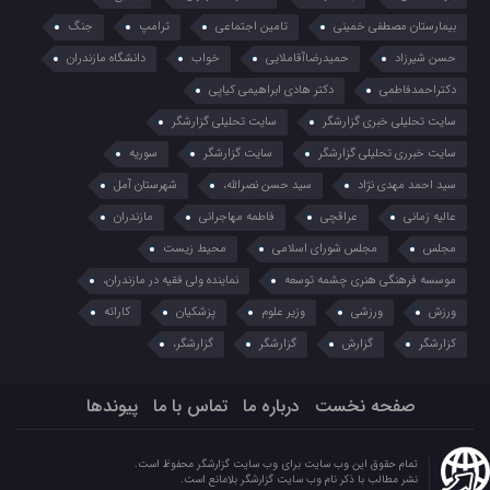
بیمارستان مصطفی خمینی
تامین اجتماعی
ترامپ
جنگ
حسن شیرزاد
حمیدرضاآقاملایی
خواب
دانشگاه مازندران
دکتراحمدفاطمی
دکتر هادی ابراهیمی کیاپی
سایت تحلیلی خبری گزارشگر
سایت تحلیلی گزارشگر
سایت خبرری تحلیلی گزارشگر
سایت گزارشگر
سوریه
سید احمد مهدی نژاد
سید حسن نصرالله،
شهرستان آمل
عالیه زمانی
عراقچی
فاطمه مهاجرانی
مازندران
مجلس
مجلس شورای اسلامی
محیط زیست
موسسه فرهنگی هنری چشمه توسعه
نماینده ولی فقیه در مازندران،
ورزش
ورزشی
وزیر علوم
پزشکیان
کاراته
کزارشگر
گزارش
گزارشگر
گزارشگر،
صفحه نخست
درباره ما
تماس با ما
پیوندها
تمام حقوق این وب سایت برای وب سایت گزارشگر محفوظ است.
نشر مطالب با ذکر نام وب سایت گزارشگر بلامانع است.