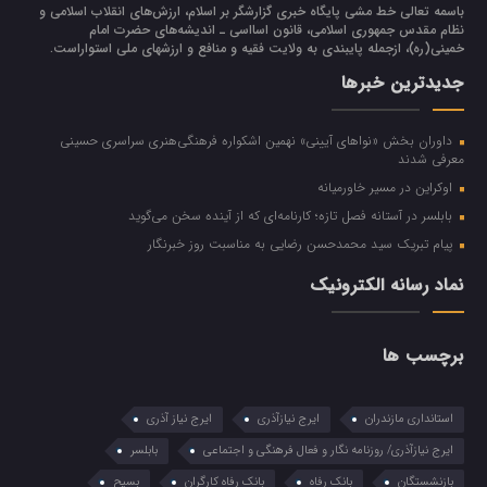
باسمه تعالی خط مشی پایگاه خبری گزارشگر بر اسلام، ارزش‌هاي انقلاب اسلامي و
نظام مقدس جمهوري اسلامي، قانون اسااسی ـ انديشه‌هاي حضرت امام
خميني(ره)، ازجمله پایبندی به ولايت فقيه و منافع و ارزشهاي ملي استواراست.
جدیدترین خبرها
داوران بخش «نواهای آیینی» نهمین اشکواره فرهنگی‌هنری سراسری حسینی
معرفی شدند
اوکراین در مسیر خاورمیانه
بابلسر در آستانه فصل تازه؛ کارنامه‌ای که از آینده سخن می‌گوید
پیام تبریک سید محمدحسن رضایی به مناسبت روز خبرنگار
نماد رسانه الکترونیک
برچسب ها
استانداری مازندران
ایرج نیازآذری
ایرج نیاز آذری
ایرج نیازآذری/ روزنامه نگار و فعال فرهنگی و اجتماعی
بابلسر
بازنشستگان
بانک رفاه
بانک رفاه کارگران
بسیح