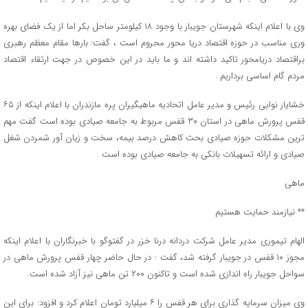
وی با اعلام اینکه شهرستان جویبار با وجود ۱۸ کیلومتر ساحل بکر اما از یک فضای بهره
وری مناسب در حوزه اقتصاد دریا محور محروم است ، گفت: بارها مقام معظم رهبری
براقتصاد دریامحور تاکید داشته اند و ما باید در این خصوص در جهت ارتقاء اقتصاد
مردم گام اساسی برداریم .
خشایار نوایی رئیس و مدیر عامل اتحادیه ماهیگیران پره مازندران با اعلام اینکه از ۶۵
قفس پرورش ماهی در استان ۳۰ قفس مربوط به جامعه صیادی بوده است گفت مهم
ترین مشکلات حوزه صیادی بحث کاهش درصد بیمه، سخت و زیان آور شمردن شغل
صیادی و ارائه تسهیلات بانکی به جامعه صیادی بوده است .
ماهی
** نیازمند حمایت هستیم
الهام تیموری مدیر عامل شرکت دردانه درنا خزر در گفتوگو با خبرنگاران با اعلام اینکه
مجوز ۱۰ قفس در جویبار گرفته شد، گفت : در حال حاضر چهار قفس پرورش ماهی در
سواحل جویبار راه اندازی شده است و تاکنون ۲۰۰ تن ماهی نیز آزاد شده است.
وی میزان سرمایه گذاری برای هر قفس را ۶ میلیارد تومان اعلام کرد و افزود: برای این