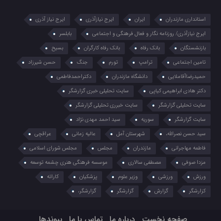
استانداری مازندران
ایران
ایرج نیازآذری
ایرج نیاز آذری
ایرج نیازآذری/ روزنامه نگار و فعال فرهنگی و اجتماعی
بابلسر
بازنشستگان
بانک رفاه
بانک رفاه کارگران
بسیح
تامین اجتماعی
ترامپ
تورم
جنگ
حسن شیرزاد
حمیدرضاآقاملایی
دانشگاه مازندران
دکتراحمدفاطمی
دکتر هادی ابراهیمی کیاپی
سایت تحلیلی خبری گزارشگر
سایت تحلیلی گزارشگر
سایت خبرری تحلیلی گزارشگر
سایت گزارشگر
سوریه
سید احمد مهدی نژاد
سید حسن نصرالله،
شهرستان آمل
عالیه زمانی
عراقچی
فاطمه مهاجرانی
مازندران
مجلس
مجلس شورای اسلامی
مزدا صوفی
مصطفی سالاری
موسسه فرهنگی هنری چشمه توسعه
ورزش
ورزشی
وزیر علوم
پزشکیان
کاراته
کزارشگر
گزارش
گزارشگر
گزارشگر،
صفحه نخست
درباره ما
تماس با ما
پیوندها