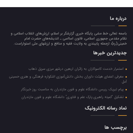
درباره ما
باسمه تعالی خط مشی پایگاه خبری گزارشگر بر اسلام، ارزش‌هاي انقلاب اسلامي و
نظام مقدس جمهوري اسلامي، قانون اسااسی ـ انديشه‌هاي حضرت امام
خميني(ره)، ازجمله پایبندی به ولايت فقيه و منافع و ارزشهاي ملي استواراست.
جدیدترین خبرها
استمرار خدمت کاسوکاران به زائران اربعین درشهر مرزی سرپل ذهاب
معرفی اعضای هیئت داوران بخش دانش‌آموزی اشکواره فرهنگی و هنری حسینی
آمل
پیام تبریک رییس دانشگاه علوم و فنون مازندران به مناسبت روز خبرنگار
تشکیل “کمیته راهبری پارک علم و فناوری” دانشگاه علوم و فنون مازندران
نماد رسانه الکترونیک
برچسب ها