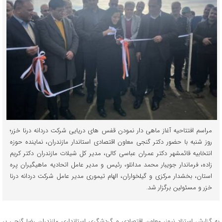
مراسم افتتاحیه آغاز ماهی دار نمودن قفس های دریایی شرکت دردانه درنا خزر؛
روز شنبه با حضور دکتر گنجی معاون اقتصادی استاندار مازندران، نماینده حوزه
انتخابیه قائمشهر دکتر عمران عباسی کالی، مدیر کل شیلات مازندران دکتر کریم
زاده، فرماندار جویبار محمد مدانلو، رئیس و مدیر عامل اتحادیه ماهیگیران پره
استان، بخشدار مرکزی و گیلخواران، الهام تیموری مدیر عامل شرکت دردانه درنا
خزر و مسئولین برگزار شد.
به گزارش استناد نیوز، معاون اقتصادی و گردشگری استانداری مازندران رضا گنجی بر