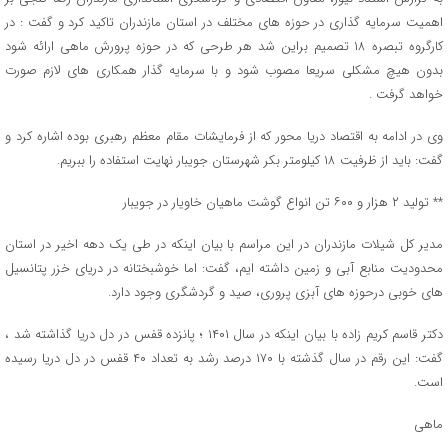
اهمیت سرمایه گذاری در حوزه های مختلف در استان مازندران تاکید کرد و گفت : در
کارگروه تبصره ۱۸ تصمیم براین شد هر طرحی که در حوزه پرورش ماهی ارائه شود
بدون هیچ مشکلی سریعا مصوب شود و با سرمایه گذار همکاری های لازم صورت
خواهد گرفت .
وی در ادامه به اقتصاد دریا محور که از فرمایشات مقام معظم رهبری بوده اشاره کرد و
گفت: باید از ظرفیت ۱۸ کیلومتر بکر شهرستان جویبار نهایت استفاده را ببریم.
** تولید ۲ هزار و ۶۰۰ تن انواع گوشت ماهیان خاویار در جویبار
مدیر کل شیلات مازندران در این مراسم با بیان اینکه در طی یک دهه اخیر در استان
محدودیت منابع آبی و زمین داشته ایم، گفت: اما خوشبختانه در دریای خزر پتانسیل
های خوبی درحوزه های آبزی پروری، صید و گردشگری وجود دارد.
دکتر قاسم کریم زاده با بیان اینکه در سال ۱۴۰۱ ؛ پانزده قفس در دل دریا گذاشته شد ،
گفت: این رقم در سال گذشته با ۱۷۰ درصد رشد به تعداد ۴۰ قفس در دل دریا رسیده
است.
ماهی