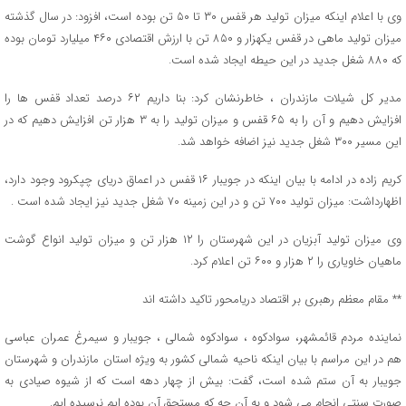
وی با اعلام اینکه میزان تولید هر قفس ۳۰ تا ۵۰ تن بوده است، افزود: در سال گذشته
میزان تولید ماهی در قفس یکهزار و ۸۵۰ تن با ارزش اقتصادی ۴۶۰ میلیارد تومان بوده
که ۸۸۰ شغل جدید در این حیطه ایجاد شده است.
مدیر کل شیلات مازندران ، خاطرنشان کرد: بنا داریم ۶۲ درصد تعداد قفس ها را
افزایش دهیم و آن را به ۶۵ قفس و میزان تولید را به ۳ هزار تن افزایش دهیم که در
این مسیر ۳۰۰ شغل جدید نیز اضافه خواهد شد.
کریم زاده در ادامه با بیان اینکه در جویبار ۱۶ قفس در اعماق دریای چپکرود وجود دارد،
اظهارداشت: میزان تولید ۷۰۰ تن و در این زمینه ۷۰ شغل جدید نیز ایجاد شده است .
وی میزان تولید آبزیان در این شهرستان را ۱۲ هزار تن و میزان تولید انواع گوشت
ماهیان خاویاری را ۲ هزار و ۶۰۰ تن اعلام کرد.
** مقام معظم رهبری بر اقتصاد دریامحور تاکید داشته اند
نماینده مردم قائمشهر، سوادکوه ، سوادکوه شمالی ، جویبار و سیمرغ عمران عباسی
هم در این مراسم با بیان اینکه ناحیه شمالی کشور به ویژه استان مازندران و شهرستان
جویبار به آن ستم شده است، گفت: بیش از چهار دهه است که از شیوه صیادی به
صورت سنتی انجام می شود و به آن چه که مستحق آن بوده ایم نرسیده ایم.