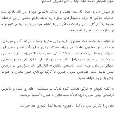
شهر» همچنان در مذاکرات اولیه با آقای غفوریان هستیم.
او سپس درباره احیاء آثار دهه هفتاد و ریسک بازنمایی دوباره این آثار یادآور شد:
خاطرات خوشی که مردم از سریال‌های موفق دارند ما هم داریم. بخشی از این خاطرات
مربوط به آثار آقای عطاران است که اگر شرایط فراهم شود برایشان مهیا می‌کنیم‌ ایده
اولیه از سمت ما مطرح شده است.
او درباره مقدمات ساخت سریالهای تاریخی در پاسخ به ایسنا اظهار کرد: آقایان میرباقری
و حاتمی کیا مشغول ساخت دو پروژه هستند جدای از این آثار نفس حضور این
عزیزان برای ما غنیمت است. در گذشته منتهی معمولا یک الف ویژه در تولید بود ولی
حالا ۵ سریال الف ویژه در مراحل تولید است. پوریای ولی به کارگردانی مسعود جعفری
جوزانی در برآورد اولیه است، رئیسعلی دلواری به کارگردانی رضا میرکریمی در مرحله‌ی
پیش تولید است. همچنین سریال چمران به کارگردانی آقای جلیل سامان به صورت
جدی به تولید خواهد رسید.
به گفته نقویان به تازگی فعالیت گروه کودک در سیمافیلم راه‌اندازی شده و داریوش
فرضیایی اولین سریال گروه کودک سیمافیلم را با عنوان «اکسیر» می‌سازد.
نقویان از نگارش سریال «اقبال لاهوری» توسط کمال تبریزی هم خبر داد.