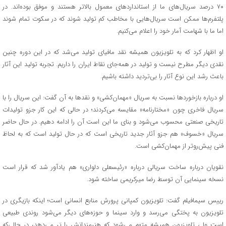
۷۰ درصد سریال‌های ما از استانداردهای معمول بالاتر هستند و موفق بوده‌اند. در
پلتفرم‌ها ممکن است سریال‌هایی با مخاطب کم تولید شوند که در سکوت تمام شوند
اما ما با شهامت آمار خود را اعلام می‌کنیم.
او اظهار کرد که به تلویزیون همیشه نقد مافیای تولید می‌شد که در این دوره چنین
نقدی دیگر مطرح نیست و تولید در همه‌جای نقاط ایران را داریم. تجربه تولید این آثار
باعث رشد این نوع آثار را بی‌تردید داشته باشیم.
او درباره بازخوردها نسبت به سریال «مهمان‌کشی» و نقدها به آن گفت: این سریال را با
سریال فاخری چون «مختارنامه» مقایسه می‌کردند؛ در حالی که این کار جزو تولیدات
تاریخی صنعتی محسوب می‌شود و بنای ما این است آن را ادامه دهیم. در حال حاضر
سریال «خسوف» هم جزو آثار جدید تاریخی است که در حال تولید است که به لحاظ
فنی پیش‌روتر از مهمان‌کشی است.
نقویان درباره ساخت سریالی درباره «رئیسعلی دلواری» هم یادآور شد که قرار است
نسخه سینمایی آن توسط رضا میرکریمی ساخته شود.
رییس سیمافیلم گفت: تلویزیون کمپانی پرورش منابع انسانی است؛ اینکه بازیگری در
تلویزیون به پختگی می‌رسد و وارد سینما و حوزه‌های دیگر می‌شود روندی طبیعی
است ولی تلویزیون همیشه متهم می‌شود که هنرمندانش را پَر می‌دهد، در حالی‌که