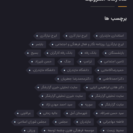
برچسب ها
استانداری مازندران
ایرج نیاز آذری
ایرج نیازآذری
ایرج نیازآذری/ روزنامه نگار و فعال فرهنگی و اجتماعی
بابلسر
بازنشستگان
بانک رفاه
بانک رفاه کارگران
بسیح
تامین اجتماعی
ترامپ
جنگ
حسن شیرزاد
حمیدرضاآقاملایی
دانشگاه مازندران
دانشگاه مازندران،
دکتراحمدفاطمی
دکترمحمدرضا جعفریان
دکتر هادی ابراهیمی کیاپی
سایت تحلیلی خبری گزارشگر
سایت تحلیلی گزارشگر
سایت خبرری تحلیلی گزارشگر
سایت گزارشگر
سوریه
سید احمد مهدی نژاد
سید حسن نصرالله،
شهرستان آمل
عالیه زمانی
عراقچی
فاطمه مهاجرانی
مازندران
مجلس
مجلس شورای اسلامی
محیط زیست
موسسه فرهنگی هنری چشمه توسعه
ورزش