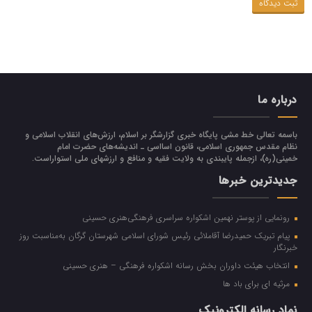
درباره ما
باسمه تعالی خط مشی پایگاه خبری گزارشگر بر اسلام، ارزش‌هاي انقلاب اسلامي و
نظام مقدس جمهوري اسلامي، قانون اسااسی ـ انديشه‌هاي حضرت امام
خميني(ره)، ازجمله پایبندی به ولايت فقيه و منافع و ارزشهاي ملي استواراست.
جدیدترین خبرها
رونمایی از پوستر نهمین اشکواره سراسری فرهنگی‌هنری حسینی
پیام تبریک حمیدرضا آقاملائی رئیس شورای اسلامی شهرستان گرگان به‌مناسبت روز
خبرنگار
انتخاب هیئت داوران بخش رسانه اشکواره فرهنگی‌ – هنری حسینی
مرثیه ای برای باد ها
نماد رسانه الکترونیک