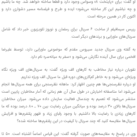
او گفت: برای «پایتخت ۸» وسواس وجود دارد و قطعا ساخته خواهد شد. چه ما باشیم
و چه نباشیم این کار ساخته می‌شود؛ ایده و طرح و فیلمنامه مسیر دشواری دارد و
اکنون کار در همین مرحله است.
رییس سیمافیلم از ساخت ۶ سریال برای رمضان و نوروز تلویزیون خبر داد که شامل
سریال‌های ماورایی و برندهای دیگر است.
به گفته وی سریال جدید سیروس مقدم که موضوعی ماورایی دارد، توسط علیرضا
افخمی برای سال آینده نگارش می‌شود و «سفر به میانه‌سر» نام دارد.
نقویان درباره نیاز مخاطب به کارهای الف ویژه گفت: به سریال‌های الف ویژه نگاه
ویژه‌ای می‌شود و به خاطر کم‌کاری‌های دوره قبل ما سریال الف ویژه نداریم.
او درباره نظرسنجی‌ها هم چنین اظهار کرد: ماهانه نظرسنجی برای همه سریال‌ها انجام
می‌شود اما متاسفانه اخبارش در طول سال آن هم زمانی که آمار مخاطبان پایین است
منتشر می‌شود که تعمیم به چندسال فعالیت سازمان داده می‌شود. میزان مخاطبان
سریال‌ها بالای ۳۰ درصد بوده و میانگین میزان رضایت بین ۷۰ ـ ۸۰ درصد بوده که ما
کارهای زیادی با رضایت بالا داشتیم. با وجود رقبای زیاد و ظهور پلتفرم‌ها و افزایش
سریال‌ها مقایسه کنید که چند سریال با کیفیت در این پلتفرم‌ها ساخته شده؟
وی در پاسخ به مقایسه‌های صورت گرفته گفت: این قیاس اساساً اشتباه است. ۵۰ تا