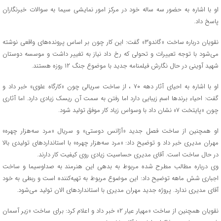
او با اشاره به حضور سه ساله خود در مرکز امور نمایشی سیما به سوالات خبرنگاران
پاسخ داد.
نقویان درباره ساخت «گاندو۳» گفت: این کار چون بر اساس پرونده‌های واقعی نوشته
می‌شود با توجه تعییرات و تحولی که رخ داد نیاز به تغییر داشت و موسسه دوستان
شهید آوینی در حال نگارش فیلمنامه جدید با موضوع جنگ ۱۲ روزه هستند.
او با اشاره به احیای آثار دهه ۷۰ ، از ساخت سریالی چون «کارگاه علوی» خبر داد و
گفت: احیاء برندها اسم زیبایی دارد اما رفتن به سمت آن ریسک زیادی دارد. اما آثاری
چون «پایتخت ۷» نشان داد با وسواس زیاد کار موفق تولید شود.
او همچنین از ساخت فصل جدید «آژانس دوستی» و سریال «مرد سه‌هزار چهره»
مهران مدیری خبر داد و توضیح داد: «مرد سه‌هزار چهره» با استانداردهای تولیدی بالا
در حال ساخت است. آقای مدیری حساسیت زیادی روی کیفیت کار دارند.
وی درباره مطالب مطرح شده مربوط به بدهی این هنرمند به صداوسیما و ساخت
اجباری شش ماهه توضیح داد: این موضوع مربوط به تهیه‌کننده است و ربطی به خود
آقای مدیری ندارد. پروژه جدید مهران مدیری با استانداردهای الان تولید می‌شود.
نقویان همچنین از ساخت «مهیار عیار ۲» خبر داد و اعلام کرد: برای ساخت «زیر آسمان