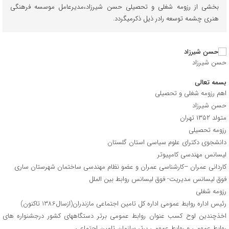
بخشی از رزومه شغلی و تحصیلی حسن شیرزاد،مدیرعامل موسسه فرهنگی
هنری چشمه توسعه رادر ذیل ذکرمیگردد.
حسن شیرزاد
بسمه تعالی
اهم رزومه شغلی و تحصیلی
حسن شیرزاد
متولد ۱۳۵۲ تهران
رزومه تحصیلی
دانشجوی دکترای علوم سیاسی استان گلستان
لیسانس مهندسی کامپیوتر
کاردانی عمران –کارشناسی عمران و عضو نظام مهندسی ساختمان شهرستان ساری
فوق لیسانس مدیریت- فوق لیسانس روابط بین الملل
رزومه شغلی
رئیس اداره روابط عمومی اداره کل تامین اجتماعی مازندران(ازسال1386 تاکنون)
اخذچندین لوح کسب عنوان روابط عمومی برتر دستگاههای کشور درجشنواره های
روابط عمومی و روابط عمومی برتر سازمان تامین اجتماعی