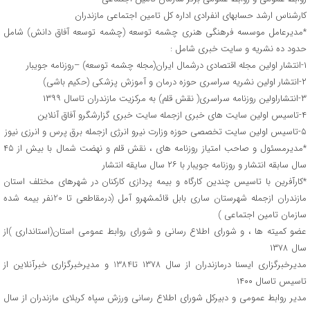
کارشناس ارشد حسابهای انفرادی اداره کل تامین اجتماعی مازندران
*مدیرعامل موسسه فرهنگی هنری چشمه توسعه (چشمه توسعه آفاق دانش) شامل
حدود ده نشریه و سایت خبری شامل :
۱-انتشار اولین مجله اقتصادی درشمال ایران(مجله چشمه توسعه) –روزنامه جویبار
۲-انتشار اولین نشریه سراسری حوزه درمان و آموزش پزشکی (حکیم باشی)
۳-انتشاراولین روزنامه سراسری( نقش قلم) به مرکزیت مازندران تاسال ۱۳۹۹
۴-تاسیس اولین سایت های خبری ازجمله سایت خبری گزارشگرو آفاق آنلاین
۵-تاسیس اولین سایت تخصصی حوزه وزارت نیرو انرژی ازجمله برق پرس و انرزی نیوز
*مدیرمسئول و صاحب امتیاز روزنامه های ، نقش قلم و نهضت شمال با بیش از ۴۵
سال سابقه انتشار و روزنامه جویبار با ۲۶ سال سایقه انتشار
*کارآفرین با تاسیس چندین کارگاه و بیمه پردازی کارکنان در شهرهای مختلف استان
مازندران ازجمله شهرستان ساری بابل قائمشهرو آمل (درمقاطعی تا 20نفر بیمه شده
سازمان تامین اجتماعی )
عضو کمیته ها ، و شورای اطلاع رسانی و شورای روابط عمومی استان(استانداری )از
سال ۱۳۷۸
مدیرخبرگزاری ایسنا درمازندران از سال ۱۳۷۸ تا1384 و مدیرخبرگزاری خبرآنلاین از
تاسیس تاسال ۱۴۰۰
مدیر روابط عمومی و دبیرکل شورای اطلاع رسانی ورزش سپاه کربلای مازندران از سال