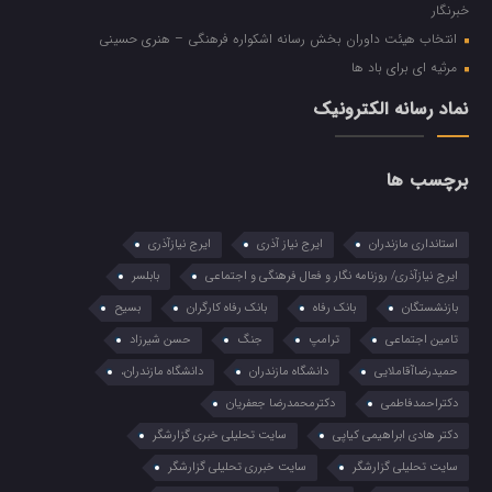
خبرنگار
انتخاب هیئت داوران بخش رسانه اشکواره فرهنگی‌ – هنری حسینی
مرثیه ای برای باد ها
نماد رسانه الکترونیک
برچسب ها
استانداری مازندران
ایرج نیاز آذری
ایرج نیازآذری
ایرج نیازآذری/ روزنامه نگار و فعال فرهنگی و اجتماعی
بابلسر
بازنشستگان
بانک رفاه
بانک رفاه کارگران
بسیح
تامین اجتماعی
ترامپ
جنگ
حسن شیرزاد
حمیدرضاآقاملایی
دانشگاه مازندران
دانشگاه مازندران،
دکتراحمدفاطمی
دکترمحمدرضا جعفریان
دکتر هادی ابراهیمی کیاپی
سایت تحلیلی خبری گزارشگر
سایت تحلیلی گزارشگر
سایت خبرری تحلیلی گزارشگر