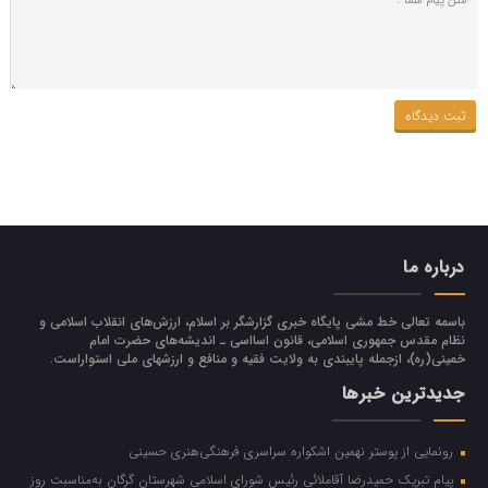
درباره ما
باسمه تعالی خط مشی پایگاه خبری گزارشگر بر اسلام، ارزش‌هاي انقلاب اسلامي و
نظام مقدس جمهوري اسلامي، قانون اسااسی ـ انديشه‌هاي حضرت امام
خميني(ره)، ازجمله پایبندی به ولايت فقيه و منافع و ارزشهاي ملي استواراست.
جدیدترین خبرها
رونمایی از پوستر نهمین اشکواره سراسری فرهنگی‌هنری حسینی
پیام تبریک حمیدرضا آقاملائی رئیس شورای اسلامی شهرستان گرگان به‌مناسبت روز