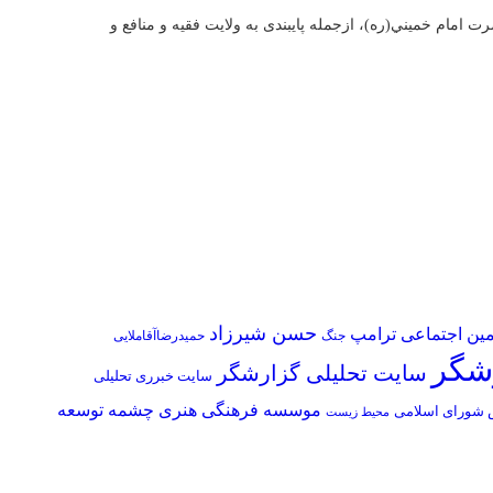
مام خميني(ره)، ازجمله پایبندی به ولايت فقيه و منافع و
حسن شیرزاد
مین اجتماعی
ترامپ
جنگ
حمیدرضاآقاملایی
شگر
سایت تحلیلی گزارشگر
سایت خبرری تحلیلی
موسسه فرهنگی هنری چشمه توسعه
شورای اسلامی
محیط زیست