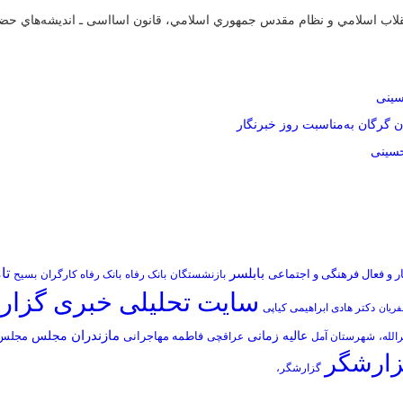
اب اسلامي و نظام مقدس جمهوري اسلامي، قانون اسااسی ـ انديشه‌هاي حضرت ا
سینی
 گرگان به‌مناسبت روز خبرنگار
حسینی
تا
بابلسر
گار و فعال فرهنگی و اجتماعی
بازنشستگان
بانک رفاه
بانک رفاه کارگران
بسیح
سایت تحلیلی خبری گزار
دکتر هادی ابراهیمی کیاپی
فریان
عالیه زمانی
مازندران
مجلس
فاطمه مهاجرانی
مجلس 
لله،
شهرستان آمل
عراقچی
ارشگر
گزارشگر،