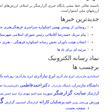
باسمه تعالی خط مشی پایگاه خبری گزارشگر بر اسلام، ارزش‌هاي انقل
ارزشهاي ملي استواراست.
جدیدترین خبرها
رونمایی از پوستر نهمین اشکواره سراسری فرهنگی‌هنری ح
پیام تبریک حمیدرضا آقاملائی رئیس شورای اسلامی شهرستان
انتخاب هیئت داوران بخش رسانه اشکواره فرهنگی‌ – هنری 
مرثیه ای برای باد ها
نماد رسانه الکترونیک
برچسب ها
ایرج نیازآذری
ایرج نیاز آذری
ایرج نیازآذری/ روزنامه ن
استانداری مازندران
دکتراحمدفاطمی
دانشگاه مازندران
دانشگاه مازندران،
دکترمحمدرضا جع
سایت گزارشگر
سوریه
گزارشگر
سید احمد مهدی نژاد
سید حسن نصرا
گز
کاراته
پزشکیان
ورزش
گزارش
ورزشی
وزیر علوم
کزارشگر
کمیسیون
صفحه نخست