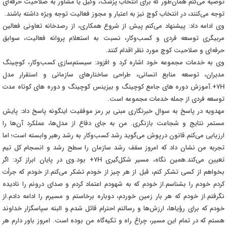
توصیه می‌کنم همان‌طور که برای انتخاب پزشک، وکیل یا مشاور به صلاحیت حرفه‌ای
توجه می‌کنند، در انتخاب کوچ نیز به اعتبار و مجوز فعالیت توجه ویژه داشته باشند.
وی ادامه داد: پیشنهاد می‌کنم پیش از شروع همکاری، از رصدخانه تعاونی فعالین
مربیگری توسعه فردی و کسب‌وکار، نسبت به استعلام پروانه فعالیت، سوابق
حرفه‌ای و صلاحیت کوچ مورد نظر اقدام کنند.
وی به خدمات مجموعه خود اشاره کرد و افزود: سیستم‌سازی کسب‌وکار، کوچینگ
مدیران، توسعه منابع انسانی، طراحی ساختارهای سازمانی و استقرار مدل
7H+.آموزش دوره های جامع کوچینگ و بیزینس کوچینگ و دوره های کوتاه مدت
توسعه فردی از جمله خدمات مجموعه است.
مهدویه در پاسخ به سوال خبرنگاری مبنی بر رمز موفقیت اینگونه پاسخ داد: پایش
مستمر نتایج و شجاعت بازنگری. من به جای دفاع از مدل‌ها، عملکرد آن‌ها را
ارزیابی می‌کنم.قانون درپوش می‌گوید رشد کسب‌وکار به رشد رهبر وابسته است؛ اما
تجربه من نشان داد که امروز سقف رشد سازمان را سطح رشد و انسجام کل تیم
تعیین می‌کند.همین نگاه، مسیر شکل‌گیری 7H+ بود.
وی در پایان ابراز کرد: اگر
بخواهم از کسی تشکر کنم، قبل از هر چیز از خودم تشکر می‌کنم.از خودم که جرأت
کردم خودم را بشناسم.از خودم که به شهودم اعتماد کردم و صدای درونم را نادیده
نگرفتم.از خودم که هر بار زمین خوردم، دوباره برخاستم و مسیرم را ادامه دادم.از
خودم که برای رؤیاها، ارزش‌ها و رسالتم احترام قائل شدم.و البته سپاسگزار خداوند
هستم که در تمام این مسیر، چراغ راه و تکیه‌گاه من بوده است. امروز باور دارم هر