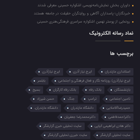
داوران بخش نمایش‌نامه‌نویسی اشکواره حسینی معرفی شدند
خبرنگاران؛ پاسداران آگاهی و روایتگران حقیقت در جامعه هستند
رونمایی از پوستر نهمین اشکواره سراسری فرهنگی‌هنری حسینی
نماد رسانه الکترونیک
برچسب ها
استانداری مازندران
ایرج نیاز آذری
ایرج نیازآذری
ایرج نیازآذری/ روزنامه نگار و فعال فرهنگی و اجتماعی
بابلسر
بازنشستگان
بانک رفاه
بانک رفاه کارگران
بسیح
تامین اجتماعی
ترامپ
جنگ
حسن شیرزاد
حمیدرضاآقاملایی
دانشگاه مازندران
دانشگاه مازندران،
دکتراحمدفاطمی
دکترمحمدرضا جعفریان
دکتر هادی ابراهیمی کیاپی
سایت تحلیلی خبری گزارشگر
سایت تحلیلی گزارشگر
سایت خبرری تحلیلی گزارشگر