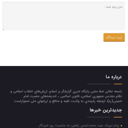
درباره ما
باسمه تعالی خط مشی پایگاه خبری گزارشگر بر اسلام، ارزش‌هاي انقلاب اسلامي و
نظام مقدس جمهوري اسلامي، قانون اسااسی ـ انديشه‌هاي حضرت امام
خميني(ره)، ازجمله پایبندی به ولايت فقيه و منافع و ارزشهاي ملي استواراست.
جدیدترین خبرها
پیام تبریک سید محمدحسن رضایی به مناسبت روز خبرنگار