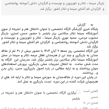
بازیگر سینما ، تئاتر و تلویزیون و نویسندہ و کارگردان دانش آموخته روانشناسی
و کارگردان نام آشنای سینما و تئاتر کشور برگزار شد.
به گزارش
پایگاه خبری گزارشگر، کارگاه تخصصی با عنوان «انتقال هنر و تجربه» از سوی
آموزشگاه سینما تئاتر سکانس برتر بابلسر با حضور حسن اسدی، بازیگر
محبوب مردمی، سمیه مهری بازیگر سینما ، تئاتر و تلویزیون و نویسندہ و
کارگردان دانش آموخته روانشناسی و کارگردان نام آشنای سینما و تئاتر کشور
برگزار شد.
این کارگاه تخصصی روز جمعه ۹ آبان ۱۴۰۴ با حضور بیش از ۳۰ نفر از علاقه‌
مندان به بازیگری و چند تن از هنرمندان فعال عرصه تئاتر و سینما در محل
آموزشگاه سینما تئاتر سکانس برتر بابلسر برگزار شد، مدرسان این کارگاه به
مدت شش ساعت به انتقال تجربیات عملی بازیگری، پرورش استعدادهای
جوان پرداختند و به ارایه مطالبی در باره اصول بازی‌گری، حس، زبان بدن
و… پرداختند.
در پایان این دوره از علاقه‌مندان به حوزه‌ی سینما و تئاتر با ارایه اتد های از
هنرجویان شرکت کننده در این دوره تست بازیگری به عمل آمد.
گفتنی است
حسن
اسدی در ۱۰
شهریور ۱۳۴۱ در شهرستان تربت حیدریه استان خراسان رضوی به دنیا آمد.