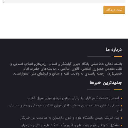
درباره ما
باسمه تعالی خط مشی پایگاه خبری گزارشگر بر اسلام، ارزش‌هاي انقلاب اسلامي و
نظام مقدس جمهوري اسلامي، قانون اسااسی ـ انديشه‌هاي حضرت امام
خميني(ره)، ازجمله پایبندی به ولايت فقيه و منافع و ارزشهاي ملي استواراست.
جدیدترین خبرها
استمرار خدمت کاسوکاران به زائران اربعین درشهر مرزی سرپل ذهاب
معرفی اعضای هیئت داوران بخش دانش‌آموزی اشکواره فرهنگی و هنری حسینی
آمل
پیام تبریک رییس دانشگاه علوم و فنون مازندران به مناسبت روز خبرنگار
تشکیل “کمیته راهبری پارک علم و فناوری” دانشگاه علوم و فنون مازندران