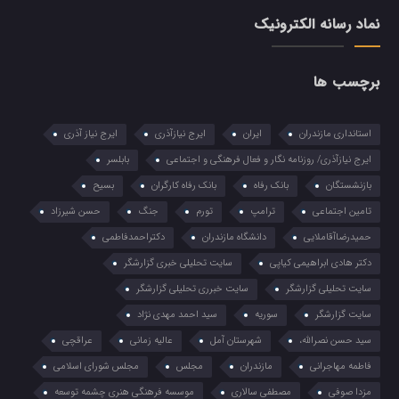
نماد رسانه الکترونیک
برچسب ها
استانداری مازندران
ایران
ایرج نیازآذری
ایرج نیاز آذری
ایرج نیازآذری/ روزنامه نگار و فعال فرهنگی و اجتماعی
بابلسر
بازنشستگان
بانک رفاه
بانک رفاه کارگران
بسیح
تامین اجتماعی
ترامپ
تورم
جنگ
حسن شیرزاد
حمیدرضاآقاملایی
دانشگاه مازندران
دکتراحمدفاطمی
دکتر هادی ابراهیمی کیاپی
سایت تحلیلی خبری گزارشگر
سایت تحلیلی گزارشگر
سایت خبرری تحلیلی گزارشگر
سایت گزارشگر
سوریه
سید احمد مهدی نژاد
سید حسن نصرالله،
شهرستان آمل
عالیه زمانی
عراقچی
فاطمه مهاجرانی
مازندران
مجلس
مجلس شورای اسلامی
مزدا صوفی
مصطفی سالاری
موسسه فرهنگی هنری چشمه توسعه