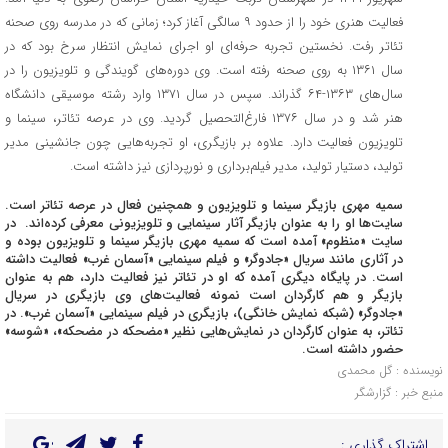
فعالیت هنری خود را از حدود ۹ سالگی آغاز کرد؛ زمانی که در مدرسه روی صحنه
تئاتر رفت. نخستین تجربه حرفه‌ای او اجرای نمایش انتظار سرخ بود که در
سال ۱۳۶۱ به روی صحنه رفته است. وی دوره‌های گویندگی و تلویزیون را در
سال‌های ۱۳۶۳-۶۴ گذراند. سپس در سال ۱۳۷۱ وارد رشته موسیقی دانشگاه
هنر شد و در سال ۱۳۷۶ فارغ‌التحصیل گردید. وی در عرصه تئاتر، سینما و
تلویزیون فعالیت دارد. علاوه بر بازیگری، او تجربه‌هایی چون جانشینی مدیر
تولید، دستیار تولید، مدیر فیلم‌برداری و نورپردازی نیز داشته است.
سمیه مهری بازیگر سینما و تلویزیون‌ و همچنین فعال در عرصه تئاتر است.
سایت‌ها او را به عنوان بازیگر آثار سینمایی و تلویزیونی معرفی کرده‌اند. در
سایت «منظوم» آمده است که سمیه مهری بازیگر سینما و تلویزیون بوده و
در آثاری مانند سریال «جادوگر» و فیلم سینمایی «آسمان غرب» فعالیت داشته
است. در پایگاه‌ دیگری آمده که او در تئاتر نیز فعالیت دارد، هم به عنوان
بازیگر و هم کارگردان است نمونه فعالیت‌های وی بازیگری در سریال
«جادوگر» (شبکه نمایش خانگی)، بازیگری در فیلم سینمایی «آسمان غرب». در
تئاتر، به عنوان کارگردان در نمایش‌هایی نظیر «مضحکه در مضحکه»، «شوسه»
حضور داشته است.
نویسنده : گل محمدی
منبع خبر : گزارشگر
اشتراک گذاری :